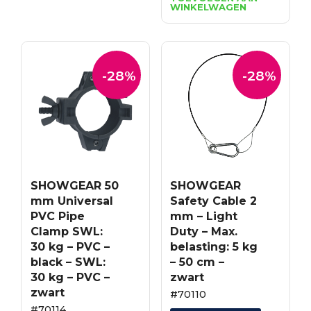
WINKELWAGEN
was:
is:
€74.90.
€53.93.
-28%
-28%
SHOWGEAR 50
SHOWGEAR
mm Universal
Safety Cable 2
PVC Pipe
mm – Light
Clamp SWL:
Duty – Max.
30 kg – PVC –
belasting: 5 kg
black – SWL:
– 50 cm –
30 kg – PVC –
zwart
zwart
#70110
#70114