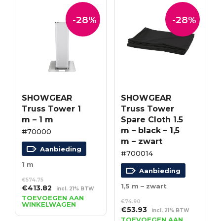
-28%
-28%
SHOWGEAR
SHOWGEAR
Truss Tower 1
Truss Tower
m – 1 m
Spare Cloth 1.5
m – black – 1,5
#70000
m – zwart
Aanbieding
#700014
1 m
Aanbieding
€
574.75
1,5 m – zwart
Oorspronkelijke
Huidige
€
413.82
incl. 21% BTW
prijs
prijs
TOEVOEGEN AAN
€
74.90
WINKELWAGEN
was:
is:
Oorspronkelijke
Huidige
€
53.93
incl. 21% BTW
€574.75.
€413.82.
prijs
prijs
TOEVOEGEN AAN