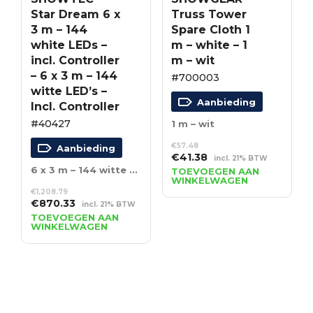
Star Dream 6 x
Truss Tower
3 m – 144
Spare Cloth 1
white LEDs –
m – white – 1
incl. Controller
m – wit
– 6 x 3 m – 144
#700003
witte LED’s –
Aanbieding
Incl. Controller
#40427
1 m – wit
€
57.48
Aanbieding
Oorspronkelijke
Huidige
€
41.38
incl. 21% BTW
prijs
prijs
6 x 3 m – 144 witte LED’s – Incl. Controller
TOEVOEGEN AAN
WINKELWAGEN
was:
is:
€
1,208.79
€57.48.
€41.38.
Oorspronkelijke
Huidige
€
870.33
incl. 21% BTW
prijs
prijs
TOEVOEGEN AAN
WINKELWAGEN
was:
is:
€1,208.79.
€870.33.