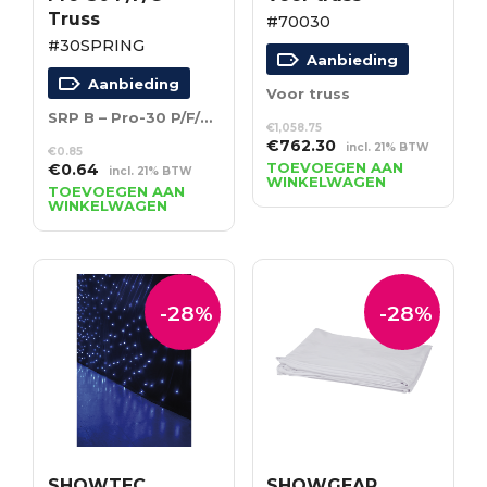
Truss
#70030
#30SPRING
Aanbieding
Aanbieding
Voor truss
SRP B – Pro-30 P/F/G Truss
€
1,058.75
Oorspronkelijke
Huidige
€
762.30
incl. 21% BTW
€
0.85
prijs
prijs
Oorspronkelijke
Huidige
TOEVOEGEN AAN
€
0.64
incl. 21% BTW
WINKELWAGEN
was:
is:
prijs
prijs
TOEVOEGEN AAN
WINKELWAGEN
€1,058.75.
€762.30.
was:
is:
€0.85.
€0.64.
-28%
-28%
SHOWTEC
SHOWGEAR