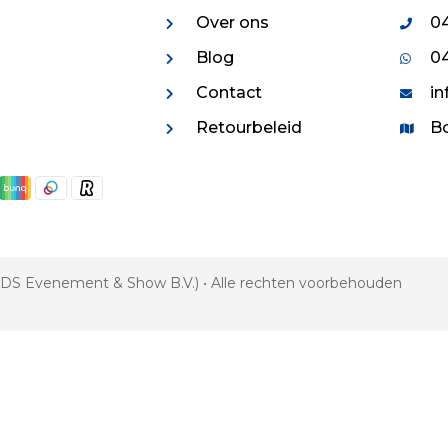
Over ons
04
Blog
04
Contact
in
Retourbeleid
Bo
 VDS Evenement & Show B.V.) • Alle rechten voorbehouden