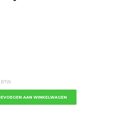
ge
1% BTW
7.
EVOEGEN AAN WINKELWAGEN