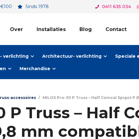
. €100
Sinds 1978
0411 635 034
Over
Installaties
Blog
Contact
 verlichting
Architectuur- verlichting
Speciale 
ten
Merchandise
russ-accessoires
/
MILOS Pro-30 P Truss – Half Conical Spigot P (
 P Truss – Half C
29,8 mm compatibl