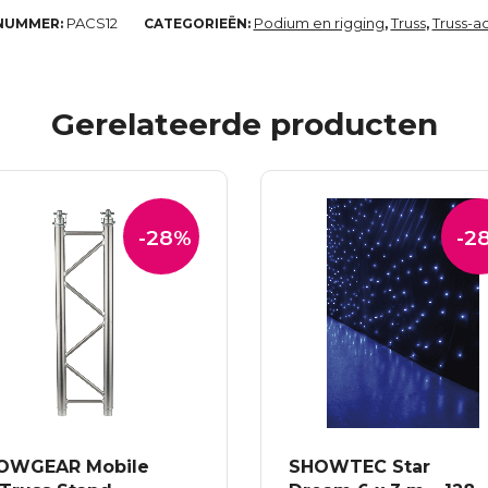
PACS12
Podium en rigging
Truss
Truss-a
NUMMER:
CATEGORIEËN:
,
,
Gerelateerde producten
-28%
-2
OWGEAR Mobile
SHOWTEC Star