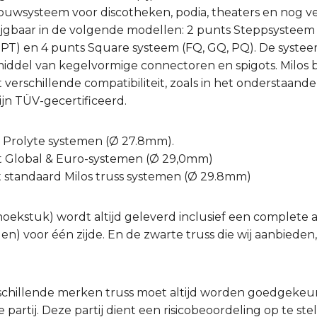
bouwsysteem voor discotheken, podia, theaters en nog v
ijgbaar in de volgende modellen: 2 punts Steppsysteem (
, PT) en 4 punts Square systeem (FQ, GQ, PQ). De syste
ddel van kegelvormige connectoren en spigots. Milos bi
erschillende compatibiliteit, zoals in het onderstaande 
jn TÜV-gecertificeerd.
t Prolyte systemen (Ø 27.8mm).
t Global & Euro-systemen (Ø 29,0mm)
t standaard Milos truss systemen (Ø 29.8mm)
hoekstuk) wordt altijd geleverd inclusief een complete a
gen) voor één zijde. En de zwarte truss die wij aanbiede
schillende merken truss moet altijd worden goedgeke
partij. Deze partij dient een risicobeoordeling op te ste