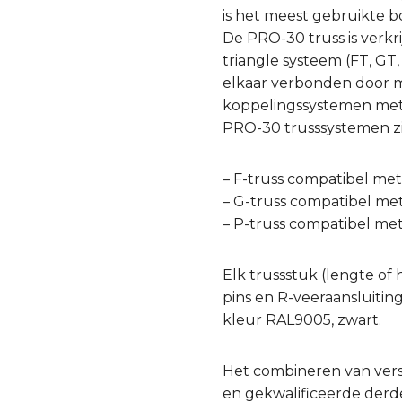
is het meest gebruikte 
De PRO-30 truss is verkr
triangle systeem (FT, GT
elkaar verbonden door mi
koppelingssystemen met v
PRO-30 trusssystemen zi
– F-truss compatibel me
– G-truss compatibel me
– P-truss compatibel me
Elk trussstuk (lengte of 
pins en R-veeraansluitin
kleur RAL9005, zwart.
Het combineren van ver
en gekwalificeerde derde 