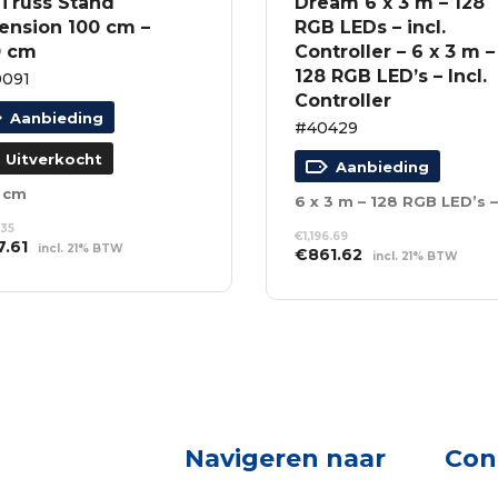
 Truss Stand
Dream 6 x 3 m – 128
ension 100 cm –
RGB LEDs – incl.
0 cm
Controller – 6 x 3 m –
128 RGB LED’s – Incl.
091
Controller
Aanbieding
#40429
Uitverkocht
Aanbieding
 cm
.35
€
1,196.69
spronkelijke
Huidige
7.61
incl. 21% BTW
Oorspronkelijke
Huidige
€
861.62
incl. 21% BTW
s
prijs
prijs
prijs
S VERDER
TOEVOEGEN AAN
:
is:
was:
is:
WINKELWAGEN
3.35.
€117.61.
€1,196.69.
€861.62.
Navigeren naar
Con