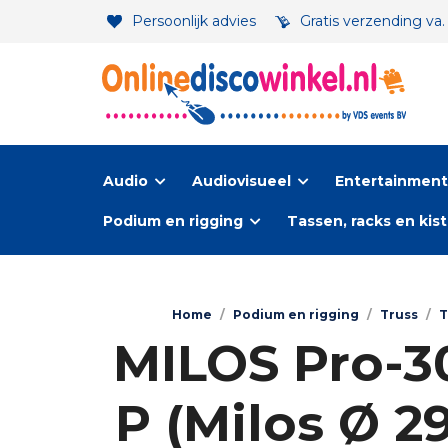
Persoonlijk advies
Gratis verzending va
Audio
Audiovisueel
Entertainment-
Podium en rigging
Tassen, racks en kis
Home
/
Podium en rigging
/
Truss
/
T
MILOS Pro-30
P (Milos Ø 