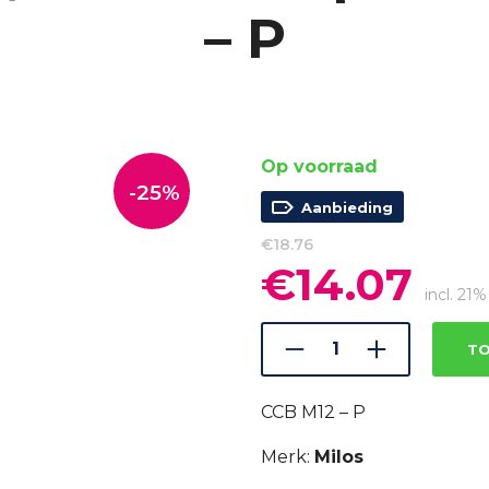
– P
Op voorraad
-25%
Aanbieding
€
18.76
€
14.07
Oorspronkelijke
Huidi
prijs
prijs
incl. 2
was:
is:
€18.76.
€14.0
TO
CCB M12 – P
Merk:
Milos