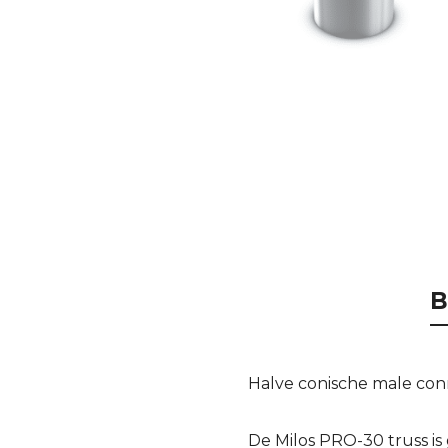
B
Halve conische male con
De Milos PRO-30 truss i