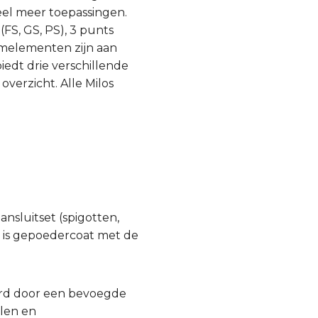
eel meer toepassingen.
FS, GS, PS), 3 punts
emelementen zijn aan
edt drie verschillende
overzicht. Alle Milos
ansluitset (spigotten,
n, is gepoedercoat met de
urd door een bevoegde
llen en