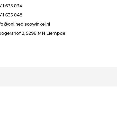
11 635 034
11 635 048
fo@onlinediscowinkel.nl
ogershof 2, 5298 MN Liempde