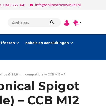
0411 635 048
info@onlinediscowinkel.nl
PRODUCTEN
0
ZOEKEN
effecten
Kabels en aansluitingen
Milos Ø 29,8 mm compatible) – CCB M12 – P
onical Spigot
e) – CCB M12