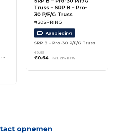
SRP B – Pro-30 P/F/G
Truss – SRP B – Pro-
30 P/F/G Truss
#30SPRING
Aanbieding
SRP B – Pro-30 P/F/G Truss
€
0.85
6 x 3 m – 128 RGB LED’s – Incl. Controller
Oorspronkelijke
Huidige
€
0.64
incl. 21% BTW
prijs
prijs
TOEVOEGEN AAN
was:
is:
WINKELWAGEN
€0.85.
€0.64.
tact opnemen