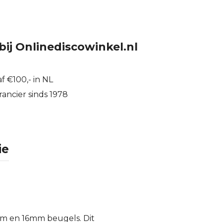
bij Onlinediscowinkel.nl
f €100,- in NL
ancier sinds 1978
ie
mm en 16mm beugels. Dit