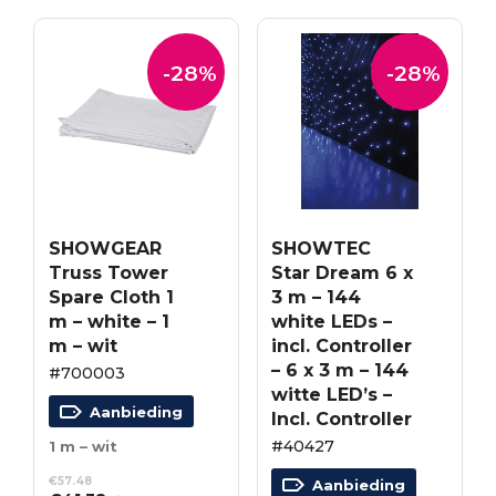
-28%
-28%
SHOWGEAR
SHOWTEC
Truss Tower
Star Dream 6 x
Spare Cloth 1
3 m – 144
m – white – 1
white LEDs –
m – wit
incl. Controller
– 6 x 3 m – 144
#700003
witte LED’s –
Aanbieding
Incl. Controller
#40427
1 m – wit
€
57.48
Aanbieding