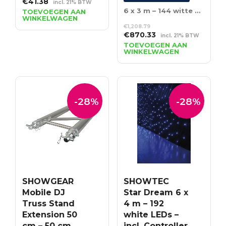
Oorspronkelijke
Huidige
€
41.38
incl. 21% BTW
prijs
prijs
6 x 3 m – 144 witte LED’s – Incl. Controller
TOEVOEGEN AAN
WINKELWAGEN
was:
is:
€
1,208.79
€57.48.
€41.38.
Oorspronkelijke
Huidige
€
870.33
incl. 21% BTW
prijs
prijs
TOEVOEGEN AAN
WINKELWAGEN
was:
is:
€1,208.79.
€870.33.
-28%
-28%
SHOWGEAR
SHOWTEC
Mobile DJ
Star Dream 6 x
Truss Stand
4 m – 192
Extension 50
white LEDs –
cm – 50 cm
incl. Controller