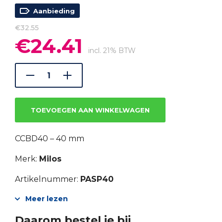
Aanbieding
€
32.55
€
24.41
Oorspronkelijke
Huidige
prijs
prijs
incl. 21% BTW
was:
is:
€32.55.
€24.41.
TOEVOEGEN AAN WINKELWAGEN
CCBD40 – 40 mm
Merk:
Milos
Artikelnummer:
PASP40
Meer lezen
Daarom bestel je bij