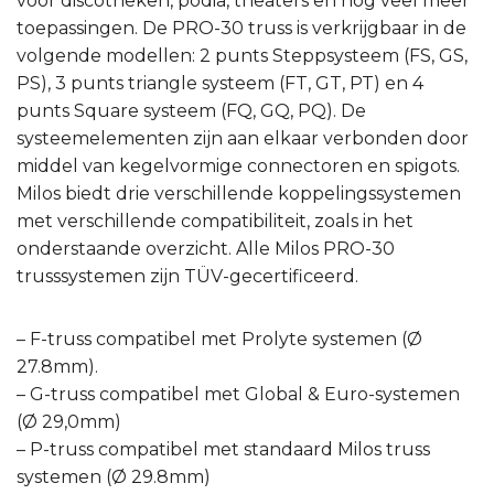
voor discotheken, podia, theaters en nog veel meer
toepassingen. De PRO-30 truss is verkrijgbaar in de
volgende modellen: 2 punts Steppsysteem (FS, GS,
PS), 3 punts triangle systeem (FT, GT, PT) en 4
punts Square systeem (FQ, GQ, PQ). De
systeemelementen zijn aan elkaar verbonden door
middel van kegelvormige connectoren en spigots.
Milos biedt drie verschillende koppelingssystemen
met verschillende compatibiliteit, zoals in het
onderstaande overzicht. Alle Milos PRO-30
trusssystemen zijn TÜV-gecertificeerd.
– F-truss compatibel met Prolyte systemen (Ø
27.8mm).
– G-truss compatibel met Global & Euro-systemen
(Ø 29,0mm)
– P-truss compatibel met standaard Milos truss
systemen (Ø 29.8mm)