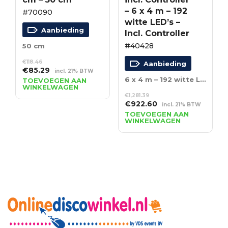
– 6 x 4 m – 192
#70090
witte LED’s –
Aanbieding
Incl. Controller
#40428
50 cm
€
118.46
Aanbieding
Oorspronkelijke
Huidige
€
85.29
incl. 21% BTW
prijs
prijs
6 x 4 m – 192 witte LED’s – Incl. Controller
TOEVOEGEN AAN
WINKELWAGEN
was:
is:
€
1,281.39
€118.46.
€85.29.
Oorspronkelijke
Huidige
€
922.60
incl. 21% BTW
prijs
prijs
TOEVOEGEN AAN
WINKELWAGEN
was:
is:
€1,281.39.
€922.60.