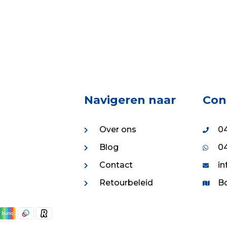
1.04.
€72.75.
Navigeren naar
Con
Over ons
04
Blog
04
Contact
in
Retourbeleid
Bo