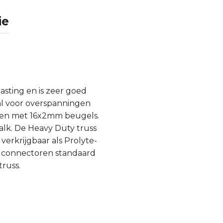
ie
sting en is zeer goed
al voor overspanningen
zen met 16x2mm beugels.
alk. De Heavy Duty truss
 verkrijgbaar als Prolyte-
e connectoren standaard
russ.