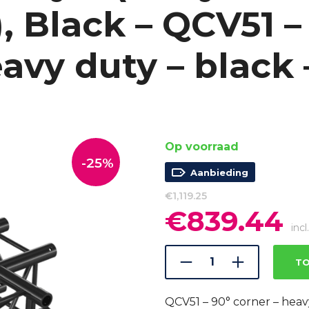
 Black – QCV51 –
avy duty – black 
Op voorraad
-25%
Aanbieding
€
1,119.25
€
839.44
Oorspronkelijke
Hu
prijs
pri
inc
was:
is:
€1,119.25.
€8
TO
QCV51 – 90° corner – heavy