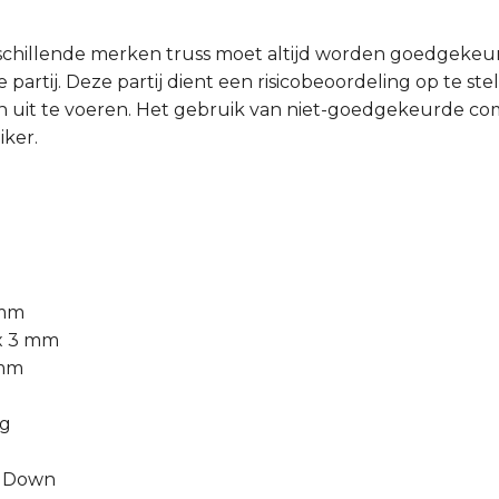
schillende merken truss moet altijd worden goedgeke
partij. Deze partij dient een risicobeoordeling op te ste
 uit te voeren. Het gebruik van niet-goedgekeurde comb
iker.
 mm
 x 3 mm
 mm
ng
 / Down