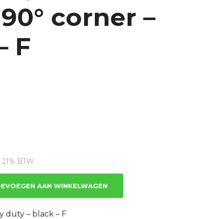
 90° corner –
– F
idige
js
l. 21% BTW
39.44.
EVOEGEN AAN WINKELWAGEN
 duty – black – F