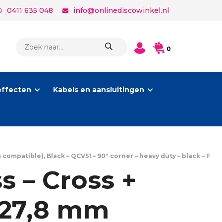
0411 635 048
info@onlinediscowinkel.nl
PRODUCTEN
0
ZOEKEN
effecten
Kabels en aansluitingen
compatible), Black – QCV51 – 90° corner – heavy duty – black – F
s – Cross +
 27,8 mm