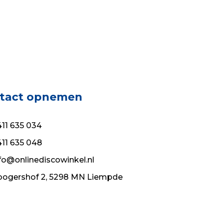
tact opnemen
11 635 034
11 635 048
fo@onlinediscowinkel.nl
ogershof 2, 5298 MN Liempde