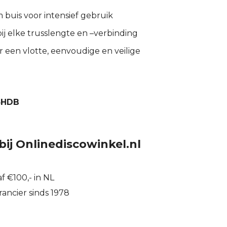
buis voor intensief gebruik
ij elke trusslengte en –verbinding
r een vlotte, eenvoudige en veilige
4HDB
bij Onlinediscowinkel.nl
f €100,- in NL
ancier sinds 1978