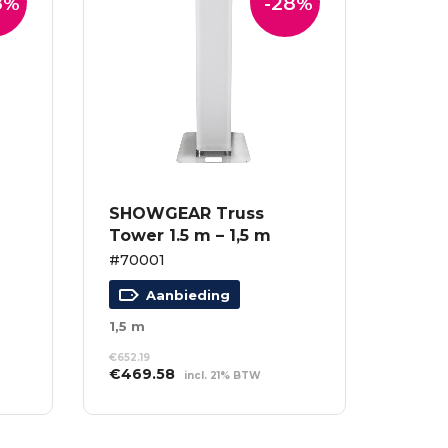
8%
-28%
SHOWGEAR Truss
Tower 1.5 m – 1,5 m
#70001
Aanbieding
1,5 m
€
652.19
Oorspronkelijke
Huidige
€
469.58
incl. 21% BTW
prijs
prijs
TOEVOEGEN AAN
was:
is:
WINKELWAGEN
€652.19.
€469.58.