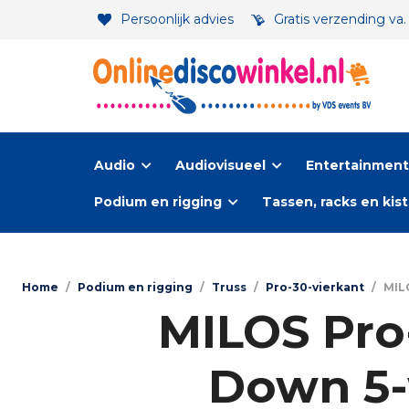
Persoonlijk advies
Gratis verzending va
Audio
Audiovisueel
Entertainment-
Podium en rigging
Tassen, racks en kis
Home
/
Podium en rigging
/
Truss
/
Pro-30-vierkant
/
MILO
MILOS Pro-
Down 5-