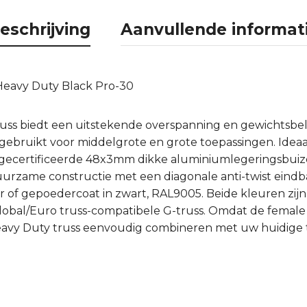
eschrijving
Aanvullende informat
Heavy Duty Black Pro-30
uss biedt een uitstekende overspanning en gewichtsbela
gebruikt voor middelgrote en grote toepassingen. Idea
 gecertificeerde 48x3mm dikke aluminiumlegeringsbui
uurzame constructie met een diagonale anti-twist eindb
eur of gepoedercoat in zwart, RAL9005. Beide kleuren zijn
Global/Euro truss-compatibele G-truss. Omdat de femal
Heavy Duty truss eenvoudig combineren met uw huidige t