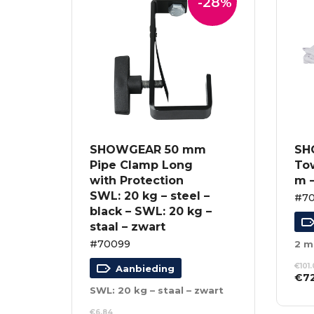
-28%
SHOWGEAR 50 mm
SH
Pipe Clamp Long
To
with Protection
m –
SWL: 20 kg – steel –
#7
black – SWL: 20 kg –
staal – zwart
#70099
2 m
€
101
Aanbieding
Oor
€
7
prij
SWL: 20 kg – staal – zwart
TO
was
WI
€
6.84