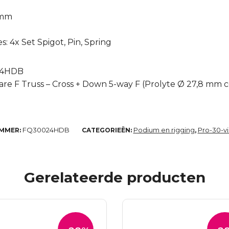
 mm
: 4x Set Spigot, Pin, Spring
24HDB
re F Truss – Cross + Down 5-way F (Prolyte Ø 27,8 mm c
FQ30024HDB
Podium en rigging
Pro-30-v
MMER:
CATEGORIEËN:
,
Gerelateerde producten