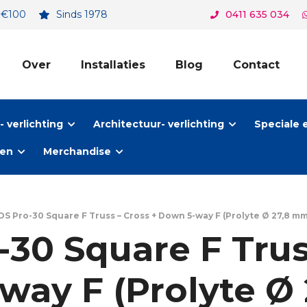
. €100
Sinds 1978
0411 635 034
Over
Installaties
Blog
Contact
 verlichting
Architectuur- verlichting
Speciale 
ten
Merchandise
S Pro-30 Square F Truss – Cross + Down 5-way F (Prolyte Ø 27,8 mm 
30 Square F Trus
way F (Prolyte Ø