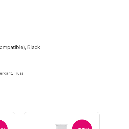
ompatible), Black
ierkant
Truss
,