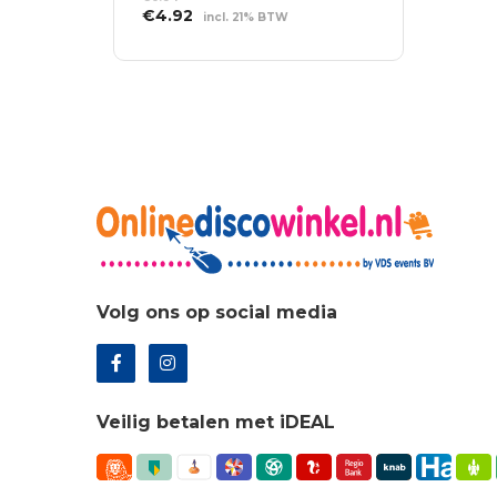
€10
Oorspronkelijke
Huidige
€
4.92
incl. 21% BTW
prijs
prijs
TOEVOEGEN AAN
was:
is:
WINKELWAGEN
€6.84.
€4.92.
Volg ons op social media
Veilig betalen met iDEAL