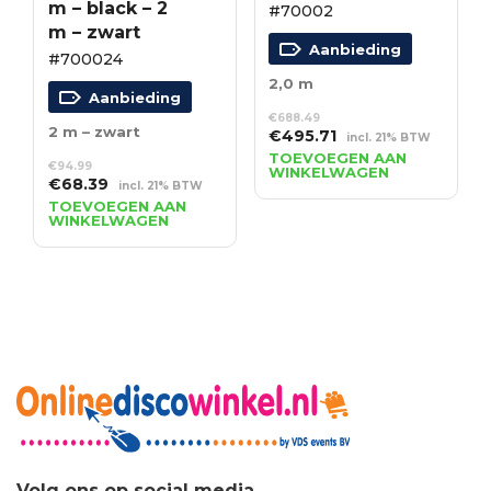
m – black – 2
#70002
m – zwart
Aanbieding
#700024
2,0 m
Aanbieding
€
688.49
2 m – zwart
Oorspronkelijke
Huidige
€
495.71
incl. 21% BTW
prijs
prijs
TOEVOEGEN AAN
€
94.99
WINKELWAGEN
was:
is:
Oorspronkelijke
Huidige
€
68.39
incl. 21% BTW
€688.49.
€495.71.
prijs
prijs
TOEVOEGEN AAN
WINKELWAGEN
was:
is:
€94.99.
€68.39.
Volg ons op social media