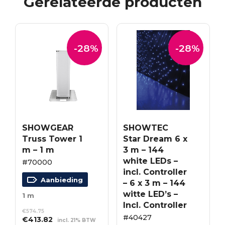
Gerelateerde producten
-28%
-28%
SHOWGEAR
SHOWTEC
Truss Tower 1
Star Dream 6 x
m – 1 m
3 m – 144
white LEDs –
#70000
incl. Controller
Aanbieding
– 6 x 3 m – 144
witte LED’s –
1 m
Incl. Controller
€
574.75
#40427
Oorspronkelijke
Huidige
€
413.82
incl. 21% BTW