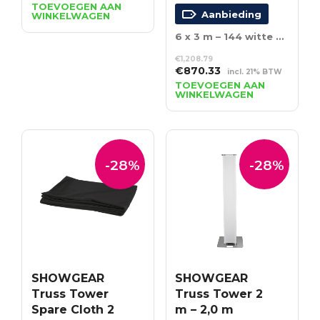
prijs
prijs
TOEVOEGEN AAN
Aanbieding
WINKELWAGEN
was:
is:
€574.75.
€413.82.
6 x 3 m – 144 witte LED’s – Incl. Controller
€
1,208.79
Oorspronkelijke
Huidige
€
870.33
incl. 21% BTW
prijs
prijs
TOEVOEGEN AAN
WINKELWAGEN
was:
is:
€1,208.79.
€870.33.
-28%
-28%
SHOWGEAR
SHOWGEAR
Truss Tower
Truss Tower 2
Spare Cloth 2
m – 2,0 m