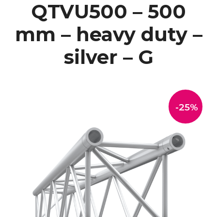
QTVU500 – 500
mm – heavy duty –
silver – G
-25%