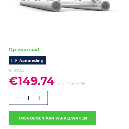
Op voorraad
Aanbieding
€
199.65
€
149.74
Oorspronkelijke
Huidige
prijs
prijs
incl. 21% BTW
was:
is:
€199.65.
€149.74.
TOEVOEGEN AAN WINKELWAGEN