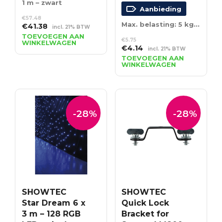
1 m – zwart
Aanbieding
€
57.48
Max. belasting: 5 kg – 50 cm – zwart
Oorspronkelijke
Huidige
€
41.38
incl. 21% BTW
prijs
prijs
TOEVOEGEN AAN
€
5.75
WINKELWAGEN
was:
is:
Oorspronkelijke
Huidige
€
4.14
incl. 21% BTW
€57.48.
€41.38.
prijs
prijs
TOEVOEGEN AAN
WINKELWAGEN
was:
is:
€5.75.
€4.14.
-28%
-28%
SHOWTEC
SHOWTEC
Star Dream 6 x
Quick Lock
3 m – 128 RGB
Bracket for