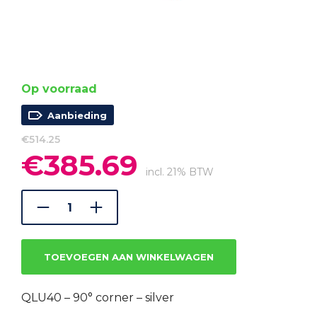
Op voorraad
Aanbieding
€
514.25
€
385.69
Oorspronkelijke
Huidige
prijs
prijs
incl. 21% BTW
was:
is:
€514.25.
€385.69.
TOEVOEGEN AAN WINKELWAGEN
QLU40 – 90° corner – silver