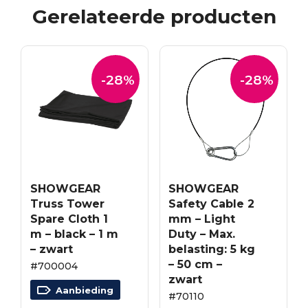
Gerelateerde producten
-28%
-28%
SHOWGEAR
SHOWGEAR
Truss Tower
Safety Cable 2
Spare Cloth 1
mm – Light
m – black – 1 m
Duty – Max.
– zwart
belasting: 5 kg
– 50 cm –
#700004
zwart
Aanbieding
#70110