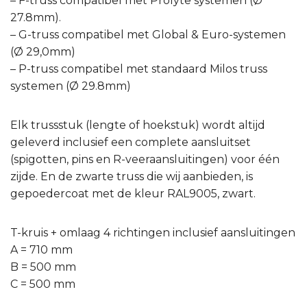
– F-truss compatibel met Prolyte systemen (Ø
27.8mm).
– G-truss compatibel met Global & Euro-systemen
(Ø 29,0mm)
– P-truss compatibel met standaard Milos truss
systemen (Ø 29.8mm)
Elk trussstuk (lengte of hoekstuk) wordt altijd
geleverd inclusief een complete aansluitset
(spigotten, pins en R-veeraansluitingen) voor één
zijde. En de zwarte truss die wij aanbieden, is
gepoedercoat met de kleur RAL9005, zwart.
T-kruis + omlaag 4 richtingen inclusief aansluitingen
A = 710 mm
B = 500 mm
C = 500 mm