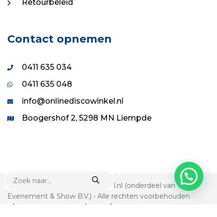
Retourbeleid
Contact opnemen
0411 635 034
0411 635 048
info@onlinediscowinkel.nl
Boogershof 2, 5298 MN Liempde
PRODUCTEN
ZOEKEN
© 1995 - 2026 Onlinediscowinkel.nl (onderdeel van VDS
Evenement & Show B.V.) • Alle rechten voorbehouden
Algemene voorwaarden
•
Privacy statement