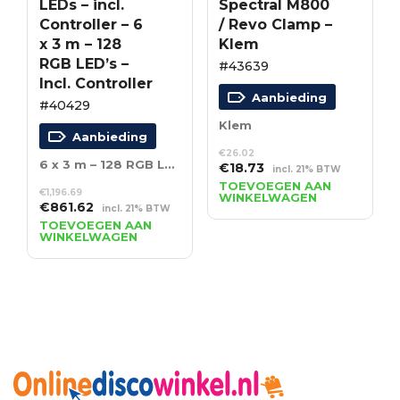
LEDs – incl.
Spectral M800
Controller – 6
/ Revo Clamp –
x 3 m – 128
Klem
RGB LED’s –
#43639
Incl. Controller
Aanbieding
#40429
Klem
Aanbieding
€
26.02
6 x 3 m – 128 RGB LED’s – Incl. Controller
Oorspronkelijke
Huidige
€
18.73
incl. 21% BTW
prijs
prijs
TOEVOEGEN AAN
€
1,196.69
WINKELWAGEN
was:
is:
Oorspronkelijke
Huidige
€
861.62
incl. 21% BTW
€26.02.
€18.73.
prijs
prijs
TOEVOEGEN AAN
WINKELWAGEN
was:
is:
€1,196.69.
€861.62.