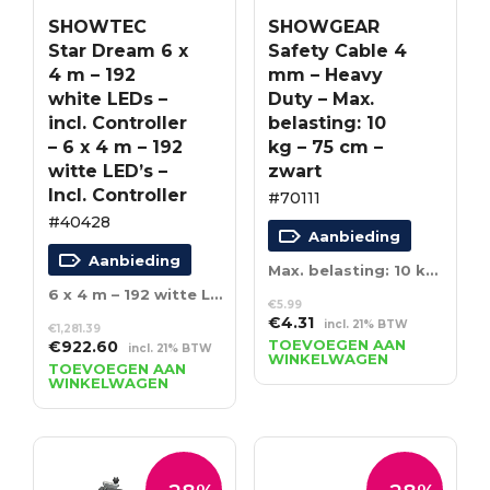
SHOWTEC
SHOWGEAR
Star Dream 6 x
Safety Cable 4
4 m – 192
mm – Heavy
white LEDs –
Duty – Max.
incl. Controller
belasting: 10
– 6 x 4 m – 192
kg – 75 cm –
witte LED’s –
zwart
Incl. Controller
#70111
#40428
Aanbieding
Aanbieding
Max. belasting: 10 kg – 75 cm – zwart
6 x 4 m – 192 witte LED’s – Incl. Controller
€
5.99
Oorspronkelijke
Huidige
€
4.31
incl. 21% BTW
€
1,281.39
prijs
prijs
Oorspronkelijke
Huidige
TOEVOEGEN AAN
€
922.60
incl. 21% BTW
WINKELWAGEN
was:
is:
prijs
prijs
TOEVOEGEN AAN
WINKELWAGEN
€5.99.
€4.31.
was:
is:
€1,281.39.
€922.60.