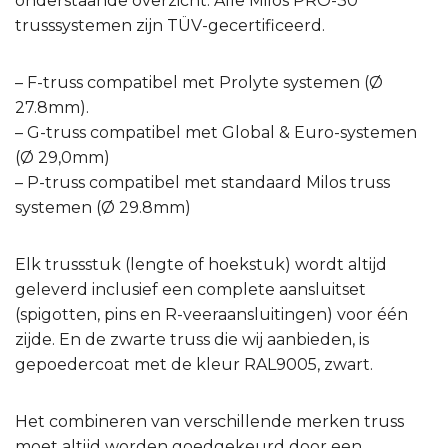
onderstaande overzicht. Alle Milos PRO-30
trusssystemen zijn TÜV-gecertificeerd.
– F-truss compatibel met Prolyte systemen (Ø
27.8mm).
– G-truss compatibel met Global & Euro-systemen
(Ø 29,0mm)
– P-truss compatibel met standaard Milos truss
systemen (Ø 29.8mm)
Elk trussstuk (lengte of hoekstuk) wordt altijd
geleverd inclusief een complete aansluitset
(spigotten, pins en R-veeraansluitingen) voor één
zijde. En de zwarte truss die wij aanbieden, is
gepoedercoat met de kleur RAL9005, zwart.
Het combineren van verschillende merken truss
moet altijd worden goedgekeurd door een