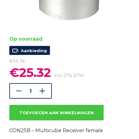
Op voorraad
Aanbieding
€
33.76
€
25.32
Oorspronkelijke
Huidige
prijs
prijs
incl. 21% BTW
was:
is:
€33.76.
€25.32.
TOEVOEGEN AAN WINKELWAGEN
CON25B – Multicube Receiver female