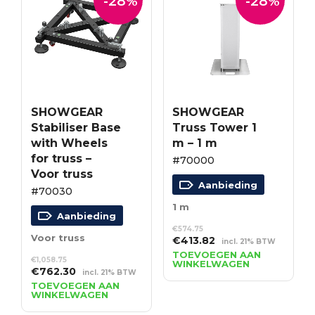
-28%
-28%
SHOWGEAR
SHOWGEAR
Stabiliser Base
Truss Tower 1
with Wheels
m – 1 m
for truss –
#70000
Voor truss
Aanbieding
#70030
1 m
Aanbieding
€
574.75
Voor truss
Oorspronkelijke
Huidige
€
413.82
incl. 21% BTW
prijs
prijs
TOEVOEGEN AAN
€
1,058.75
WINKELWAGEN
was:
is:
Oorspronkelijke
Huidige
€
762.30
incl. 21% BTW
€574.75.
€413.82.
prijs
prijs
TOEVOEGEN AAN
WINKELWAGEN
was:
is:
€1,058.75.
€762.30.