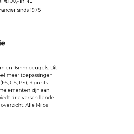
f €100,- in NL
ancier sinds 1978
ie
mm en 16mm beugels. Dit
eel meer toepassingen.
FS, GS, PS), 3 punts
emelementen zijn aan
edt drie verschillende
overzicht. Alle Milos