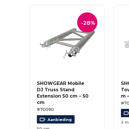
-28%
SHOWGEAR Mobile
SH
DJ Truss Stand
To
Extension 50 cm – 50
m –
cm
#7
#70090
Aanbieding
2 m
50 cm