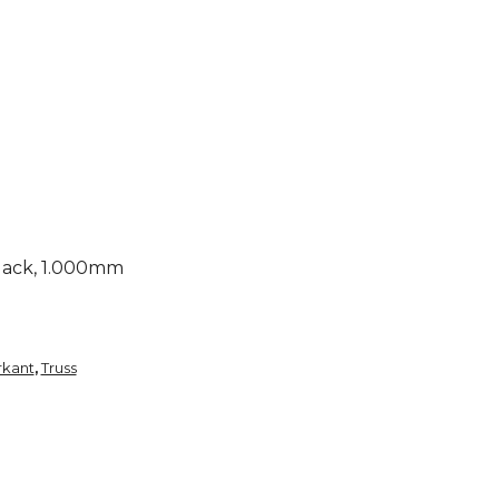
Black, 1.000mm
rkant
Truss
,