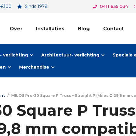
. €100
Sinds 1978
0411 635 034
Over
Installaties
Blog
Contact
 verlichting
Architectuur- verlichting
Speciale 
ten
Merchandise
ant
/
MILOS Pro-30 Square P Truss – Straight P (Milos Ø 29,8 mm c
0 Square P Truss 
29,8 mm compatibl