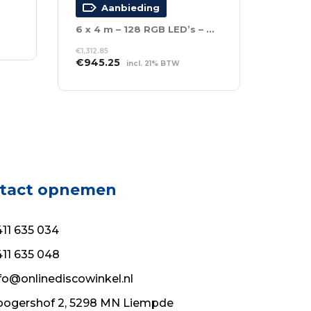
Aanbieding
6 x 4 m – 128 RGB LED’s – Incl. Controller
€
1,312.85
Oorspronkelijke
Huidige
€
945.25
incl. 21% BTW
prijs
prijs
TOEVOEGEN AAN
was:
is:
WINKELWAGEN
€1,312.85.
€945.25.
tact opnemen
11 635 034
11 635 048
fo@onlinediscowinkel.nl
ogershof 2, 5298 MN Liempde