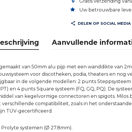
Gratis verzending vana
Uw betrouwbare lever
DELEN OP SOCIAL MEDIA
eschrijving
Aanvullende informat
s gemaakt van 50mm alu pijp met een wanddikte van 2
bouwsysteem voor discotheken, podia, theaters en nog v
ijgbaar in de volgende modellen: 2 punts Steppsysteem (
, PT) en 4 punts Square systeem (FQ, GQ, PQ). De syste
ddel van kegelvormige connectoren en spigots. Milos bi
erschillende compatibiliteit, zoals in het onderstaande 
jn TÜV-gecertificeerd.
t Prolyte systemen (Ø 27.8mm).