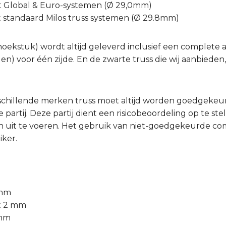
t Global & Euro-systemen (Ø 29,0mm)
t standaard Milos truss systemen (Ø 29.8mm)
hoekstuk) wordt altijd geleverd inclusief een complete a
gen) voor één zijde. En de zwarte truss die wij aanbiede
schillende merken truss moet altijd worden goedgeke
partij. Deze partij dient een risicobeoordeling op te ste
 uit te voeren. Het gebruik van niet-goedgekeurde comb
iker.
 mm
 x 2 mm
 mm