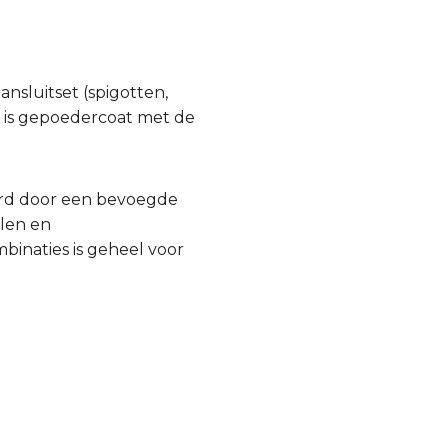
ansluitset (spigotten,
n, is gepoedercoat met de
urd door een bevoegde
llen en
inaties is geheel voor