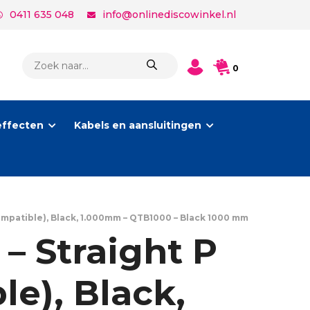
0411 635 048
info@onlinediscowinkel.nl
PRODUCTEN
0
ZOEKEN
effecten
Kabels en aansluitingen
ompatible), Black, 1.000mm – QTB1000 – Black 1000 mm
– Straight P
e), Black,