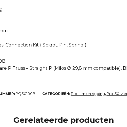
ng
8 mm
 Connection Kit ( Spigot, Pin, Spring )
00B
re P Truss – Straight P (Milos Ø 29,8 mm compatible), 
PQ30100B
Podium en rigging
Pro-30-vie
NUMMER:
CATEGORIEËN:
,
Gerelateerde producten