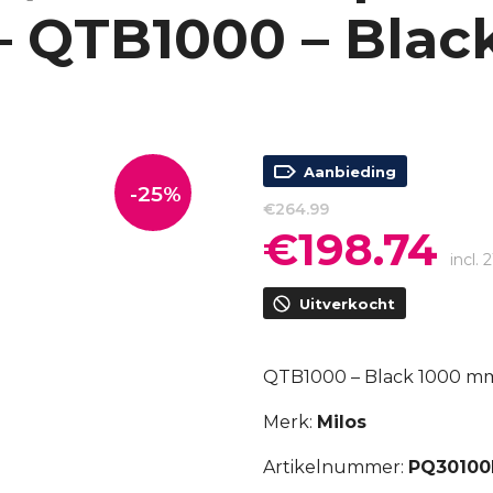
 QTB1000 – Bla
Aanbieding
-25%
€
264.99
€
198.74
Oorspronkelijke
Hui
prijs
prijs
incl.
was:
is:
Uitverkocht
€264.99.
€198
QTB1000 – Black 1000 m
Merk:
Milos
Artikelnummer:
PQ30100