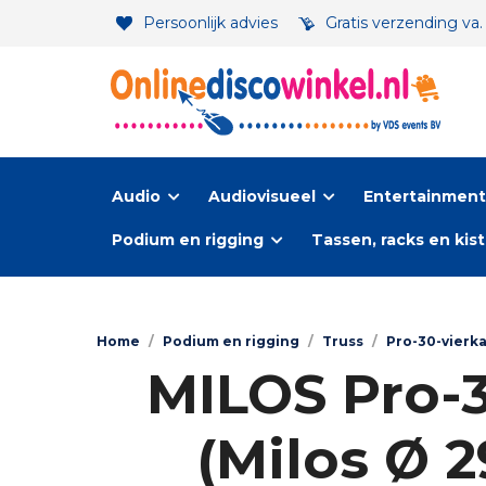
Persoonlijk advies
Gratis verzending va
Audio
Audiovisueel
Entertainment-
Podium en rigging
Tassen, racks en kis
Home
/
Podium en rigging
/
Truss
/
Pro-30-vierk
MILOS Pro-3
(Milos Ø 