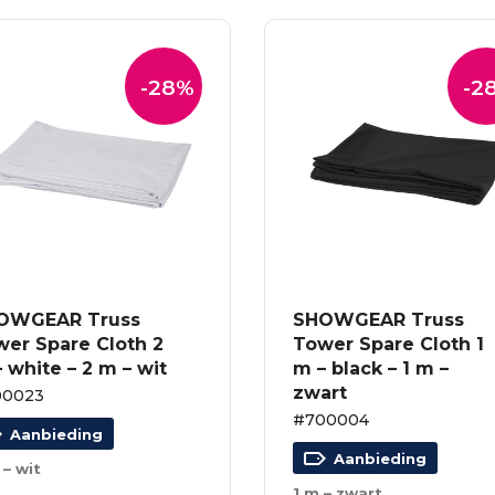
-28%
-2
OWGEAR Truss
SHOWGEAR Truss
wer Spare Cloth 2
Tower Spare Cloth 1
 white – 2 m – wit
m – black – 1 m –
zwart
00023
#700004
Aanbieding
Aanbieding
 – wit
1 m – zwart