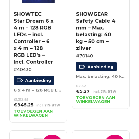
SHOWTEC
SHOWGEAR
Star Dream 6 x
Safety Cable 4
4 m – 128 RGB
mm – Max.
LEDs – incl.
belasting: 40
Controller – 6
kg – 50 cm –
x 4 m – 128
zilver
RGB LED’s –
#70140
Incl. Controller
Aanbieding
#40430
Max. belasting: 40 kg – 50 cm – zilver
Aanbieding
€
7.32
6 x 4 m – 128 RGB LED’s – Incl. Controller
Oorspronkelijke
Huidige
€
5.27
incl. 21% BTW
prijs
prijs
TOEVOEGEN AAN
€
1,312.85
WINKELWAGEN
was:
is:
Oorspronkelijke
Huidige
€
945.25
incl. 21% BTW
€7.32.
€5.27.
prijs
prijs
TOEVOEGEN AAN
WINKELWAGEN
was:
is:
€1,312.85.
€945.25.