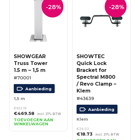
-28%
-28%
SHOWGEAR
SHOWTEC
Truss Tower
Quick Lock
1.5 m – 1,5 m
Bracket for
Spectral M800
#70001
/ Revo Clamp –
Aanbieding
Klem
#43639
1,5 m
€
652.19
Aanbieding
Oorspronkelijke
Huidige
€
469.58
incl. 21% BTW
prijs
prijs
Klem
TOEVOEGEN AAN
WINKELWAGEN
was:
is:
€
26.02
€652.19.
€469.58.
Oorspronkelijke
Huidige
€
18.73
incl. 21% BTW
prijs
prijs