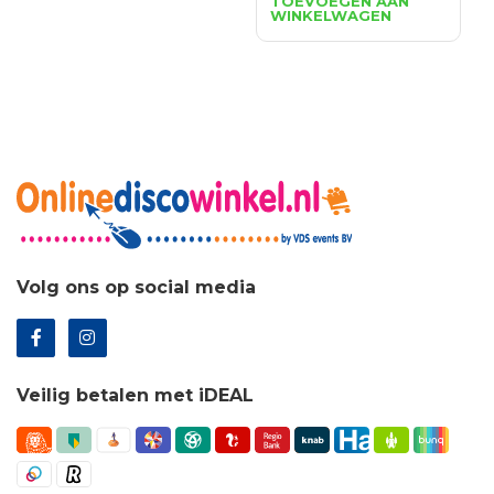
TOEVOEGEN AAN
WINKELWAGEN
was:
is:
€26.02.
€18.73.
Volg ons op social media
Veilig betalen met iDEAL