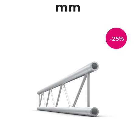
mm
-25%