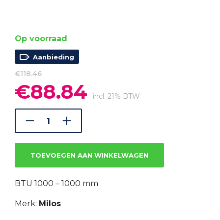
Op voorraad
Aanbieding
€
118.46
€
88.84
Oorspronkelijke
Huidige
prijs
prijs
incl. 21% BTW
was:
is:
€118.46.
€88.84.
TOEVOEGEN AAN WINKELWAGEN
BTU 1000 – 1000 mm
Merk:
Milos