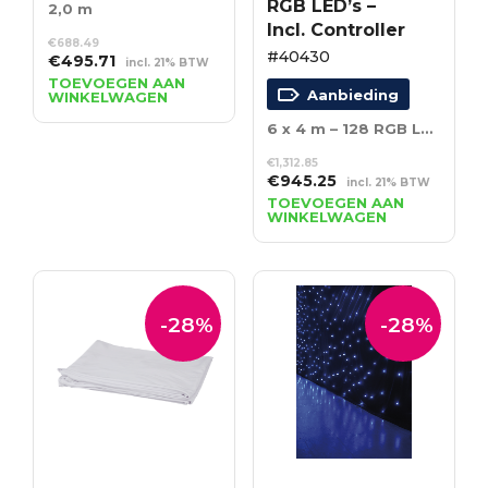
RGB LED’s –
2,0 m
Incl. Controller
€
688.49
#40430
Oorspronkelijke
Huidige
€
495.71
incl. 21% BTW
prijs
prijs
TOEVOEGEN AAN
Aanbieding
WINKELWAGEN
was:
is:
€688.49.
€495.71.
6 x 4 m – 128 RGB LED’s – Incl. Controller
€
1,312.85
Oorspronkelijke
Huidige
€
945.25
incl. 21% BTW
prijs
prijs
TOEVOEGEN AAN
WINKELWAGEN
was:
is:
€1,312.85.
€945.25.
-28%
-28%