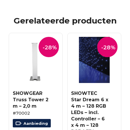
Gerelateerde producten
-28%
-28%
SHOWGEAR
SHOWTEC
Truss Tower 2
Star Dream 6 x
m – 2,0 m
4 m – 128 RGB
LEDs – incl.
#70002
Controller – 6
Aanbieding
x 4 m – 128