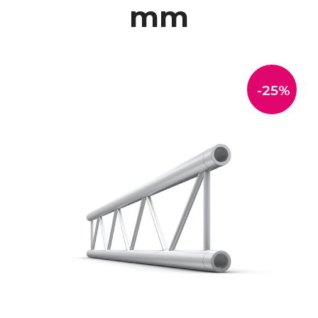
mm
-25%