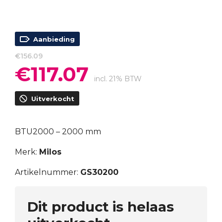
Aanbieding
€
156.09
€
117.07
Oorspronkelijke
Huidige
prijs
prijs
incl. 21% BTW
was:
is:
Uitverkocht
€156.09.
€117.07.
BTU2000 – 2000 mm
Merk:
Milos
Artikelnummer:
GS30200
Dit product is helaas