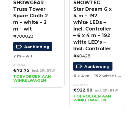
SHOWGEAR
SHOWTEC
Truss Tower
Star Dream 6 x
Spare Cloth 2
4 m – 192
m – white – 2
white LEDs –
m – wit
incl. Controller
– 6 x 4 m – 192
#700023
witte LED’s –
Aanbieding
Incl. Controller
#40428
2 m – wit
€
101.04
Aanbieding
Oorspronkelijke
Huidige
€
72.75
incl. 21% BTW
prijs
prijs
6 x 4 m – 192 witte LED’s – Incl. Controller
TOEVOEGEN AAN
WINKELWAGEN
was:
is:
€
1,281.39
€101.04.
€72.75.
Oorspronkelijke
Huidige
€
922.60
incl. 21% BTW
prijs
prijs
TOEVOEGEN AAN
WINKELWAGEN
was:
is:
€1,281.39.
€922.60.