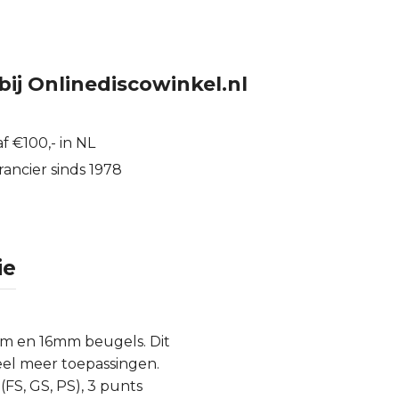
bij Onlinediscowinkel.nl
f €100,- in NL
ancier sinds 1978
ie
mm en 16mm beugels. Dit
eel meer toepassingen.
FS, GS, PS), 3 punts