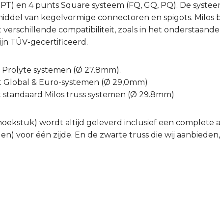
, PT) en 4 punts Square systeem (FQ, GQ, PQ). De syste
ddel van kegelvormige connectoren en spigots. Milos bi
erschillende compatibiliteit, zoals in het onderstaande 
jn TÜV-gecertificeerd.
t Prolyte systemen (Ø 27.8mm).
t Global & Euro-systemen (Ø 29,0mm)
t standaard Milos truss systemen (Ø 29.8mm)
hoekstuk) wordt altijd geleverd inclusief een complete a
gen) voor één zijde. En de zwarte truss die wij aanbiede