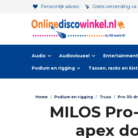
Persoonlijk advies
Gratis verzending va
Audio
Audiovisueel
Entertainment-
Podium en rigging
Tassen, racks en kis
Home
/
Podium en rigging
/
Truss
/
Pro-30-d
MILOS Pro-
apex do