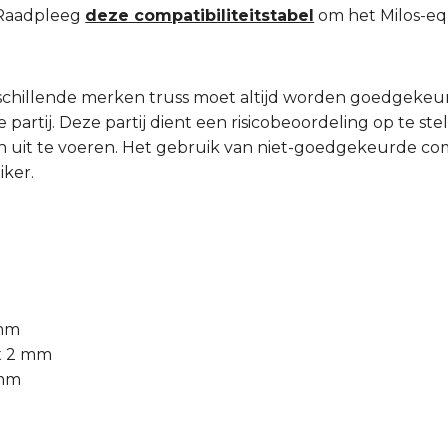
? Raadpleeg
deze compatibiliteitstabel
om het Milos-equ
schillende merken truss moet altijd worden goedgeke
partij. Deze partij dient een risicobeoordeling op te ste
 uit te voeren. Het gebruik van niet-goedgekeurde comb
iker.
 mm
 x 2 mm
 mm