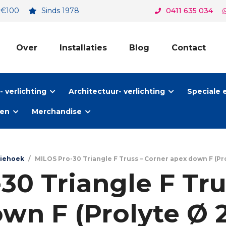
. €100
Sinds 1978
0411 635 034
Over
Installaties
Blog
Contact
 verlichting
Architectuur- verlichting
Speciale 
ten
Merchandise
riehoek
/
MILOS Pro-30 Triangle F Truss – Corner apex down F (Pro
30 Triangle F Tru
wn F (Prolyte Ø