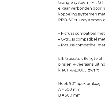
triangle systeem (FT, GT
elkaar verbonden door mi
koppelingssystemen met v
PRO-30 trusssystemen zi
– F-truss compatibel me
– G-truss compatibel me
– P-truss compatibel me
Elk trussstuk (lengte of 
pins en R-veeraansluitin
kleur RAL9005, zwart.
Hoek 90° apex omlaag
A = 500 mm
B = 500 mm