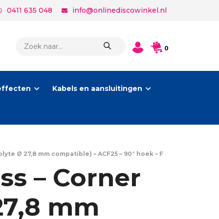
0411 635 048
info@onlinediscowinkel.nl
PRODUCTEN
0
ZOEKEN
effecten
Kabels en aansluitingen
lyte Ø 27,8 mm compatible) – ACF25 – 90° hoek – F
ss – Corner
 27,8 mm