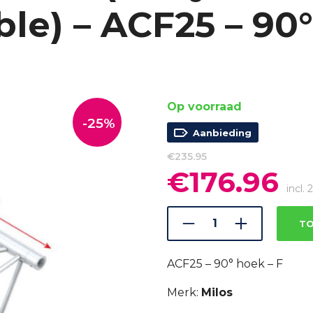
le) – ACF25 – 90°
Op voorraad
-25%
Aanbieding
€
235.95
€
176.96
Oorspronkelijke
Hui
prijs
prijs
incl.
was:
is:
€235.95.
€176
TO
ACF25 – 90° hoek – F
Merk:
Milos