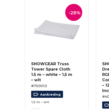
-28%
SHOWGEAR Truss
SH
Tower Spare Cloth
Dre
1.5 m – white – 1,5 m
RGB
– wit
Con
– 1
#700013
Inc
Aanbieding
#4
1,5 m – wit