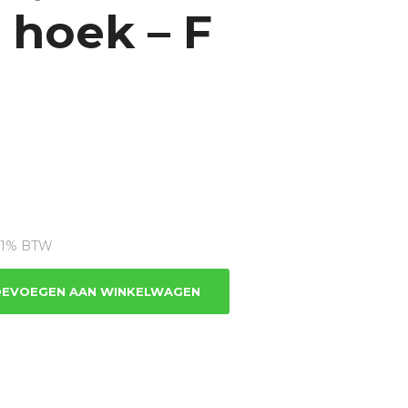
 hoek – F
dige
 21% BTW
.96.
EVOEGEN AAN WINKELWAGEN