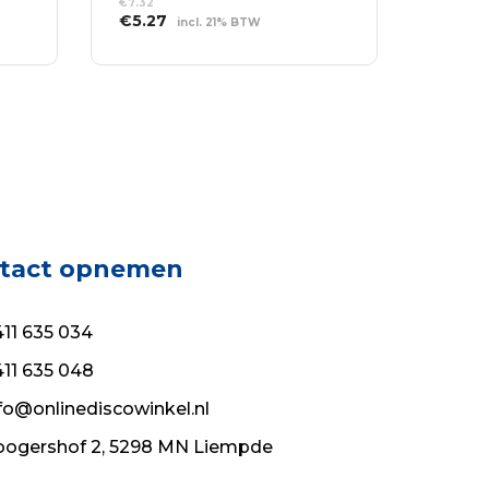
€
7.32
Oorspronkelijke
Huidige
€
5.27
incl. 21% BTW
prijs
prijs
TOEVOEGEN AAN
was:
is:
WINKELWAGEN
€7.32.
€5.27.
tact opnemen
11 635 034
11 635 048
fo@onlinediscowinkel.nl
ogershof 2, 5298 MN Liempde