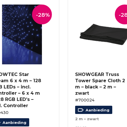
-28%
-2
OWTEC Star
SHOWGEAR Truss
am 6 x 4 m – 128
Tower Spare Cloth 2
 LEDs – incl.
m – black – 2 m –
troller – 6 x 4 m
zwart
28 RGB LED’s –
#700024
l. Controller
Aanbieding
0430
2 m – zwart
Aanbieding