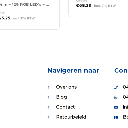
€
94.99
6 x 4 m – 128 RGB LED’s – Incl. Controller
Oorspronkelijke
Huidige
€
68.39
incl. 21% BTW
prijs
prijs
TOEVOEGEN AAN
2.85
was:
is:
WINKELWAGEN
spronkelijke
Huidige
45.25
incl. 21% BTW
€94.99.
€68.39.
s
prijs
EVOEGEN AAN
:
is:
NKELWAGEN
312.85.
€945.25.
Navigeren naar
Con
Over ons
04
Blog
04
Contact
in
Retourbeleid
Bo