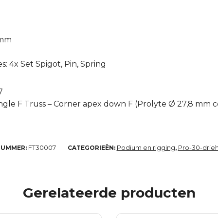
 mm
: 4x Set Spigot, Pin, Spring
7
angle F Truss – Corner apex down F (Prolyte Ø 27,8 mm 
FT30007
Podium en rigging
Pro-30-drie
NUMMER:
CATEGORIEËN:
,
Gerelateerde producten