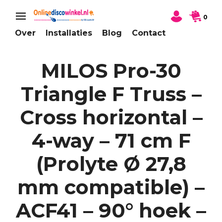
0
Over
Installaties
Blog
Contact
MILOS Pro-30
Triangle F Truss –
Cross horizontal –
4-way – 71 cm F
(Prolyte Ø 27,8
mm compatible) –
ACF41 – 90° hoek –