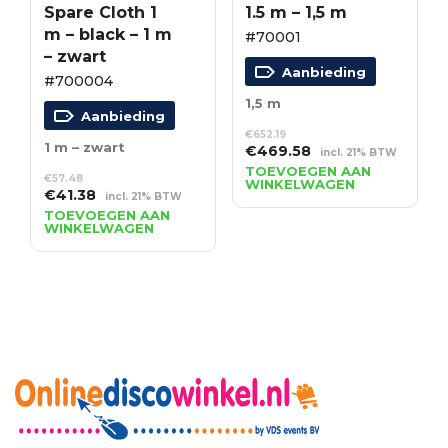
Spare Cloth 1
1.5 m – 1,5 m
m – black – 1 m
#70001
– zwart
Aanbieding
#700004
1,5 m
Aanbieding
€
652.19
1 m – zwart
Oorspronkelijke
Huidige
€
469.58
incl. 21% BTW
prijs
prijs
TOEVOEGEN AAN
€
57.48
WINKELWAGEN
was:
is:
Oorspronkelijke
Huidige
€
41.38
incl. 21% BTW
€652.19.
€469.58.
prijs
prijs
TOEVOEGEN AAN
WINKELWAGEN
was:
is:
€57.48.
€41.38.