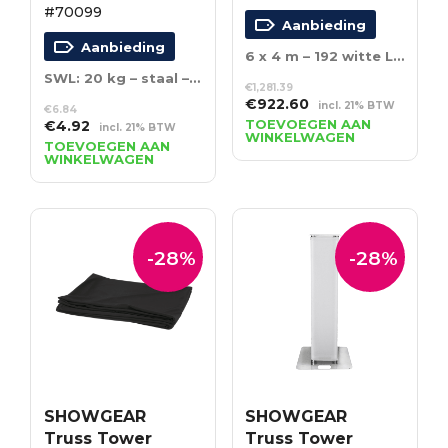
#70099
Aanbieding
Aanbieding
6 x 4 m – 192 witte LED’s – Incl. Controller
SWL: 20 kg – staal – zwart
€
1,281.39
Oorspronkelijke
Huidige
€
922.60
incl. 21% BTW
€
6.84
prijs
prijs
Oorspronkelijke
Huidige
TOEVOEGEN AAN
€
4.92
incl. 21% BTW
WINKELWAGEN
was:
is:
prijs
prijs
TOEVOEGEN AAN
WINKELWAGEN
€1,281.39.
€922.60.
was:
is:
€6.84.
€4.92.
-28%
-28%
SHOWGEAR
SHOWGEAR
Truss Tower
Truss Tower