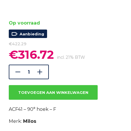
Op voorraad
Aanbieding
€
422.29
€
316.72
Oorspronkelijke
Huidige
prijs
prijs
incl. 21% BTW
was:
is:
€422.29.
€316.72.
TOEVOEGEN AAN WINKELWAGEN
ACF41 – 90° hoek – F
Merk:
Milos