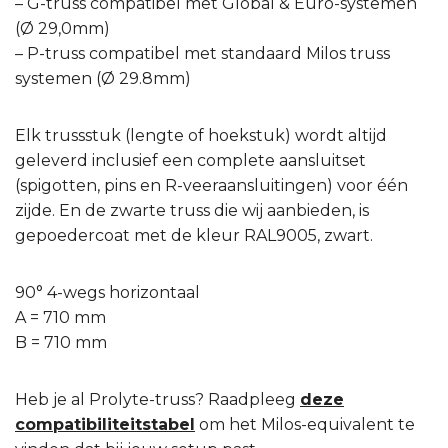
– G-truss compatibel met Global & Euro-systemen
(Ø 29,0mm)
– P-truss compatibel met standaard Milos truss
systemen (Ø 29.8mm)
Elk trussstuk (lengte of hoekstuk) wordt altijd
geleverd inclusief een complete aansluitset
(spigotten, pins en R-veeraansluitingen) voor één
zijde. En de zwarte truss die wij aanbieden, is
gepoedercoat met de kleur RAL9005, zwart.
90° 4-wegs horizontaal
A = 710 mm
B = 710 mm
Heb je al Prolyte-truss? Raadpleeg
deze
compatibiliteitstabel
om het Milos-equivalent te