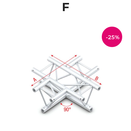
F
-25%