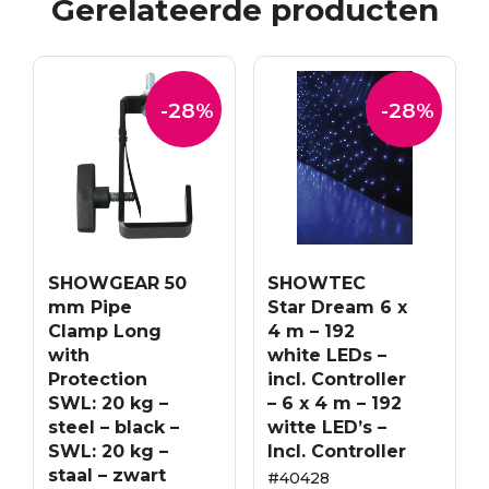
Gerelateerde producten
-28%
-28%
SHOWGEAR 50
SHOWTEC
mm Pipe
Star Dream 6 x
Clamp Long
4 m – 192
with
white LEDs –
Protection
incl. Controller
SWL: 20 kg –
– 6 x 4 m – 192
steel – black –
witte LED’s –
SWL: 20 kg –
Incl. Controller
staal – zwart
#40428