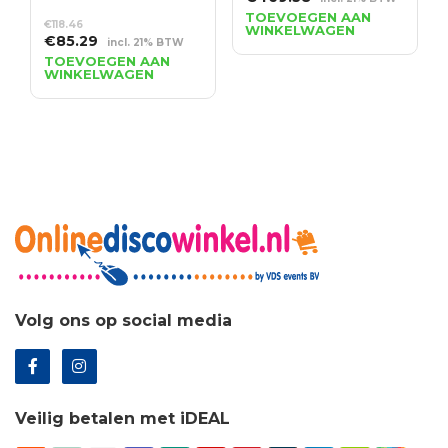
prijs
prijs
TOEVOEGEN AAN
€
118.46
WINKELWAGEN
was:
is:
Oorspronkelijke
Huidige
€
85.29
incl. 21% BTW
€652.19.
€469.58.
prijs
prijs
TOEVOEGEN AAN
WINKELWAGEN
was:
is:
€118.46.
€85.29.
Volg ons op social media
Veilig betalen met iDEAL