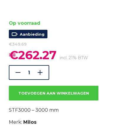
Op voorraad
Aanbieding
€
349.69
€
262.27
Oorspronkelijke
Huidige
prijs
prijs
incl. 21% BTW
was:
is:
€349.69.
€262.27.
TOEVOEGEN AAN WINKELWAGEN
STF3000 – 3000 mm
Merk:
Milos