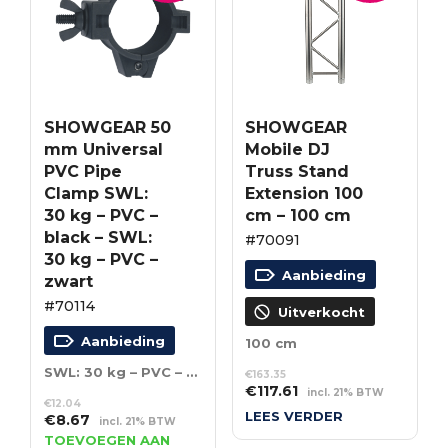
SHOWGEAR 50
SHOWGEAR
mm Universal
Mobile DJ
PVC Pipe
Truss Stand
Clamp SWL:
Extension 100
30 kg – PVC –
cm – 100 cm
black – SWL:
#70091
30 kg – PVC –
Aanbieding
zwart
#70114
Uitverkocht
Aanbieding
100 cm
SWL: 30 kg – PVC – zwart
€
163.35
Oorspronkelijke
Huidige
€
117.61
incl. 21% BTW
€
12.04
prijs
prijs
LEES VERDER
Oorspronkelijke
Huidige
€
8.67
incl. 21% BTW
was:
is:
prijs
prijs
TOEVOEGEN AAN
€163.35.
€117.61.