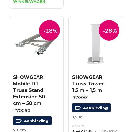
WINKELWAGEN
was:
is:
€12.04.
€8.67.
-28%
-28%
SHOWGEAR
SHOWGEAR
Mobile DJ
Truss Tower
Truss Stand
1.5 m – 1,5 m
Extension 50
#70001
cm – 50 cm
Aanbieding
#70090
1,5 m
Aanbieding
€
652.19
50 cm
Oorspronkelijke
Huidige
€
469.58
incl. 21% BTW