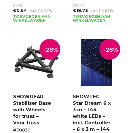
€
0.85
€
26.02
Oorspronkelijke
Huidige
Oorspronkelijke
Huidige
€
0.64
€
18.73
incl. 21% BTW
incl. 21% BTW
prijs
prijs
prijs
prijs
TOEVOEGEN AAN
TOEVOEGEN AAN
WINKELWAGEN
WINKELWAGEN
was:
is:
was:
is:
€0.85.
€0.64.
€26.02.
€18.73.
-28%
-28%
SHOWGEAR
SHOWTEC
Stabiliser Base
Star Dream 6 x
with Wheels
3 m – 144
for truss –
white LEDs –
Voor truss
incl. Controller
– 6 x 3 m – 144
#70030