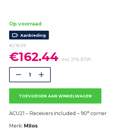
Op voorraad
Aanbieding
€
216.59
€
162.44
Oorspronkelijke
Huidige
prijs
prijs
incl. 21% BTW
was:
is:
€216.59.
€162.44.
TOEVOEGEN AAN WINKELWAGEN
ACU21 – Receivers included – 90° corner
Merk:
Milos