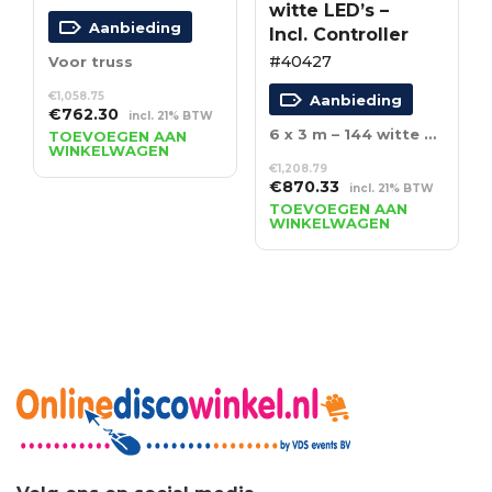
witte LED’s –
Aanbieding
Incl. Controller
#40427
Voor truss
€
1,058.75
Aanbieding
Oorspronkelijke
Huidige
€
762.30
incl. 21% BTW
prijs
prijs
6 x 3 m – 144 witte LED’s – Incl. Controller
TOEVOEGEN AAN
WINKELWAGEN
was:
is:
€
1,208.79
€1,058.75.
€762.30.
Oorspronkelijke
Huidige
€
870.33
incl. 21% BTW
prijs
prijs
TOEVOEGEN AAN
WINKELWAGEN
was:
is:
€1,208.79.
€870.33.