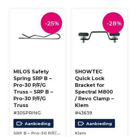
-25%
-28%
MILOS Safety
SHOWTEC
Spring SRP B –
Quick Lock
Pro-30 P/F/G
Bracket for
Truss – SRP B –
Spectral M800
Pro-30 P/F/G
/ Revo Clamp –
Truss
Klem
#30SPRING
#43639
Aanbieding
Aanbieding
SRP B – Pro-30 P/F/G Truss
Klem