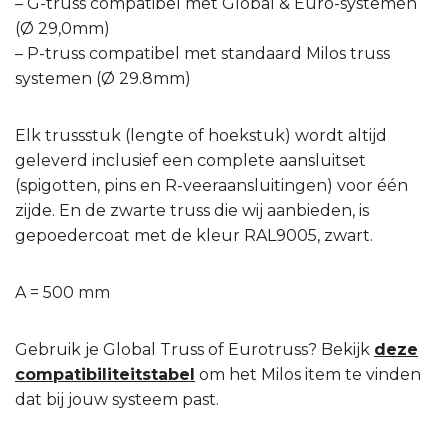
– G-truss compatibel met Global & Euro-systemen
(Ø 29,0mm)
– P-truss compatibel met standaard Milos truss
systemen (Ø 29.8mm)
Elk trussstuk (lengte of hoekstuk) wordt altijd
geleverd inclusief een complete aansluitset
(spigotten, pins en R-veeraansluitingen) voor één
zijde. En de zwarte truss die wij aanbieden, is
gepoedercoat met de kleur RAL9005, zwart.
A = 500 mm
Gebruik je Global Truss of Eurotruss? Bekijk
deze
compatibiliteitstabel
om het Milos item te vinden
dat bij jouw systeem past.