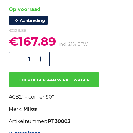
Op voorraad
Aanbieding
€
223.85
€
167.89
Oorspronkelijke
Huidige
prijs
prijs
incl. 21% BTW
was:
is:
€223.85.
€167.89.
TOEVOEGEN AAN WINKELWAGEN
ACB21 – corner 90°
Merk:
Milos
Artikelnummer:
PT30003