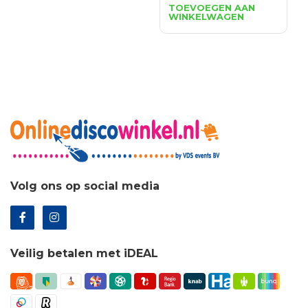
prijs
prijs
TOEVOEGEN AAN
WINKELWAGEN
was:
is:
€0.85.
€0.64.
Volg ons op social media
Veilig betalen met iDEAL