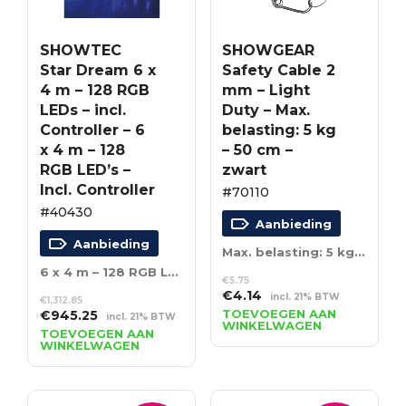
SHOWTEC
SHOWGEAR
Star Dream 6 x
Safety Cable 2
4 m – 128 RGB
mm – Light
LEDs – incl.
Duty – Max.
Controller – 6
belasting: 5 kg
x 4 m – 128
– 50 cm –
RGB LED’s –
zwart
Incl. Controller
#70110
#40430
Aanbieding
Aanbieding
Max. belasting: 5 kg – 50 cm – zwart
6 x 4 m – 128 RGB LED’s – Incl. Controller
€
5.75
Oorspronkelijke
Huidige
€
4.14
incl. 21% BTW
€
1,312.85
prijs
prijs
Oorspronkelijke
Huidige
TOEVOEGEN AAN
€
945.25
incl. 21% BTW
WINKELWAGEN
was:
is:
prijs
prijs
TOEVOEGEN AAN
WINKELWAGEN
€5.75.
€4.14.
was:
is:
€1,312.85.
€945.25.