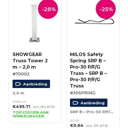
-28%
-25%
SHOWGEAR
MILOS Safety
Truss Tower 2
Spring SRP B –
m – 2,0 m
Pro-30 P/F/G
Truss – SRP B –
#70002
Pro-30 P/F/G
Aanbieding
Truss
#30SPRING
2,0 m
€
688.49
Aanbieding
Oorspronkelijke
Huidige
€
495.71
incl. 21% BTW
prijs
prijs
SRP B – Pro-30 P/F/G Truss
TOEVOEGEN AAN
WINKELWAGEN
was:
is:
€
0.85
€688.49.
€495.71.
Oorspronkelijke
Huidige
€
0.64
incl. 21% BTW