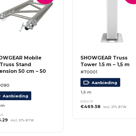
OWGEAR Mobile
SHOWGEAR Truss
 Truss Stand
Tower 1.5 m – 1,5 m
ension 50 cm – 50
#70001
Aanbieding
0090
1,5 m
Aanbieding
€
652.19
cm
Oorspronkelijke
Huidige
€
469.58
incl. 21% BTW
prijs
prijs
TOEVOEGEN AAN
.46
was:
is:
WINKELWAGEN
spronkelijke
Huidige
5.29
incl. 21% BTW
€652.19.
€469.58.
s
prijs
EVOEGEN AAN
:
is:
NKELWAGEN