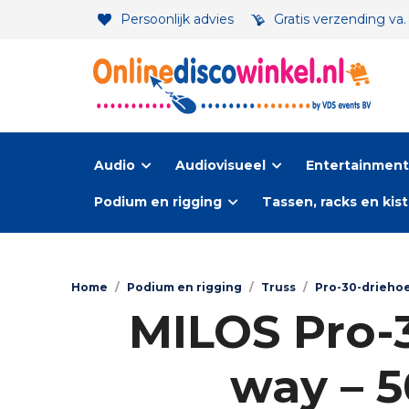
Persoonlijk advies
Gratis verzending va
Audio
Audiovisueel
Entertainment-
Podium en rigging
Tassen, racks en kis
Home
/
Podium en rigging
/
Truss
/
Pro-30-drieho
MILOS Pro-3
way – 5