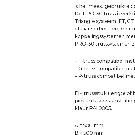
is het meest gebruikte 
De PRO-30 truss is verkr
Triangle systeem (FT, G
elkaar verbonden door mi
koppelingssystemen met v
PRO-30 trusssystemen zi
– F-truss compatibel me
– G-truss compatibel me
– P-truss compatibel me
Elk trussstuk (lengte of 
pins en R-veeraansluiting
kleur RAL9005.
A = 500 mm
B = 500 mm