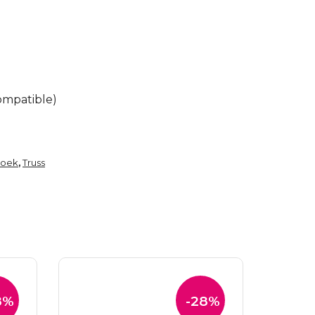
ompatible)
hoek
Truss
,
8%
-28%