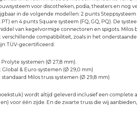
bouwsysteem voor discotheken, podia, theaters en nog v
ijgbaar in de volgende modellen: 2 punts Steppsysteem (
T, PT) en 4 punts Square systeem (FQ, GQ, PQ). De syst
ddel van kegelvormige connectoren en spigots. Milos bi
erschillende compatibiliteit, zoals in het onderstaande 
jn TÜV-gecertificeerd.
t Prolyte systemen (Ø 27,8 mm).
t Global & Euro-systemen (Ø 29,0 mm)
t standaard Milos truss systemen (Ø 29,8 mm)
hoekstuk) wordt altijd geleverd inclusief een complete a
en) voor één zijde. En de zwarte truss die wij aanbieden