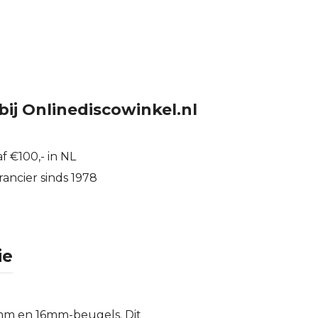
bij Onlinediscowinkel.nl
f €100,- in NL
ancier sinds 1978
ie
mm en 16mm-beugels. Dit