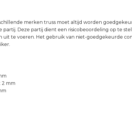
schillende merken truss moet altijd worden goedgeke
partij. Deze partij dient een risicobeoordeling op te ste
 uit te voeren. Het gebruik van niet-goedgekeurde comb
iker.
 mm
 x 2 mm
 mm