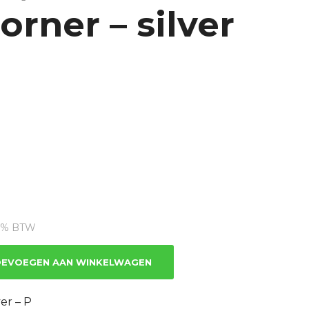
rner – silver
ige
 21% BTW
.72.
EVOEGEN AAN WINKELWAGEN
er – P