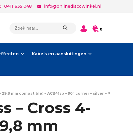
0411 635 048
info@onlinediscowinkel.nl
PRODUCTEN
0
ZOEKEN
effecten
Kabels en aansluitingen
 29,8 mm compatible) – ACB41sp – 90° corner – silver – P
s – Cross 4-
29,8 mm