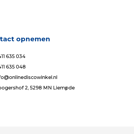
€94.99.
€68.39.
tact opnemen
11 635 034
11 635 048
fo@onlinediscowinkel.nl
ogershof 2, 5298 MN Liempde