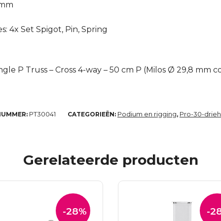
8 mm
: 4x Set Spigot, Pin, Spring
1
ngle P Truss – Cross 4-way – 50 cm P (Milos Ø 29,8 mm c
PT30041
Podium en rigging
Pro-30-drie
NUMMER:
CATEGORIEËN:
,
Gerelateerde producten
-28%
-2