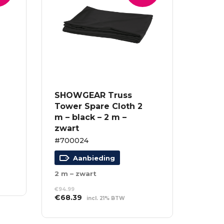
SHOWGEAR Truss
Tower Spare Cloth 2
m – black – 2 m –
zwart
#700024
Aanbieding
2 m – zwart
€
94.99
Oorspronkelijke
Huidige
€
68.39
incl. 21% BTW
prijs
prijs
TOEVOEGEN AAN
was:
is:
WINKELWAGEN