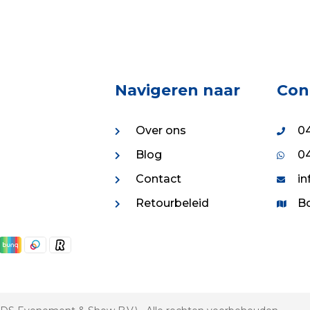
8.46.
€85.29.
Navigeren naar
Con
Over ons
04
Blog
04
Contact
in
Retourbeleid
Bo