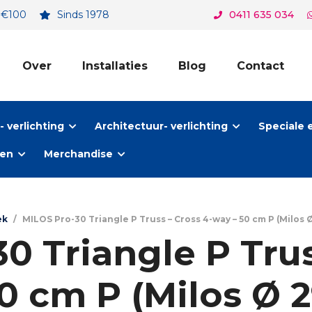
. €100
Sinds 1978
0411 635 034
Over
Installaties
Blog
Contact
 verlichting
Architectuur- verlichting
Speciale 
ten
Merchandise
ek
/
MILOS Pro-30 Triangle P Truss – Cross 4-way – 50 cm P (Milos Ø
0 Triangle P Trus
0 cm P (Milos Ø 