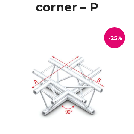
corner – P
-25%