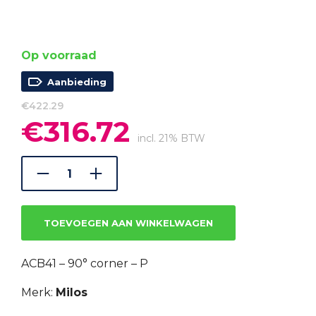
Op voorraad
Aanbieding
€
422.29
€
316.72
Oorspronkelijke
Huidige
prijs
prijs
incl. 21% BTW
was:
is:
€422.29.
€316.72.
TOEVOEGEN AAN WINKELWAGEN
ACB41 – 90° corner – P
Merk:
Milos