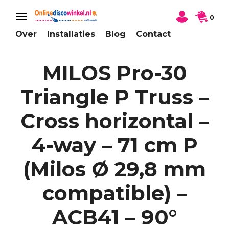
0
Over
Installaties
Blog
Contact
MILOS Pro-30
Triangle P Truss –
Cross horizontal –
4-way – 71 cm P
(Milos Ø 29,8 mm
compatible) –
ACB41 – 90°