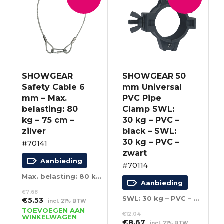
SHOWGEAR
SHOWGEAR 50
Safety Cable 6
mm Universal
mm – Max.
PVC Pipe
belasting: 80
Clamp SWL:
kg – 75 cm –
30 kg – PVC –
zilver
black – SWL:
30 kg – PVC –
#70141
zwart
Aanbieding
#70114
Max. belasting: 80 kg – 75 cm – zilver
Aanbieding
€
7.68
SWL: 30 kg – PVC – zwart
Oorspronkelijke
Huidige
€
5.53
incl. 21% BTW
prijs
prijs
TOEVOEGEN AAN
€
12.04
WINKELWAGEN
was:
is:
Oorspronkelijke
Huidige
€
8.67
incl. 21% BTW