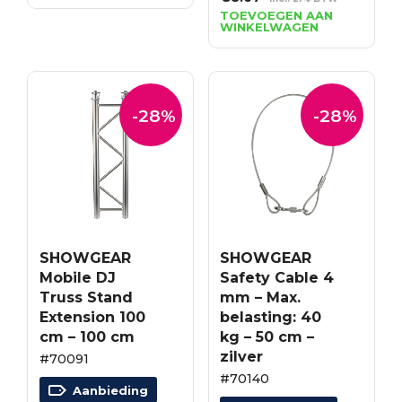
€7.68.
€5.53.
prijs
prijs
TOEVOEGEN AAN
WINKELWAGEN
was:
is:
€12.04.
€8.67.
-28%
-28%
SHOWGEAR
SHOWGEAR
Mobile DJ
Safety Cable 4
Truss Stand
mm – Max.
Extension 100
belasting: 40
cm – 100 cm
kg – 50 cm –
zilver
#70091
#70140
Aanbieding