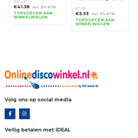
€
57.48
Oorspronkelijke
Huidige
€
41.38
incl. 21% BTW
€
7.68
prijs
prijs
TOEVOEGEN AAN
Oorspronkelijke
Huidige
€
5.53
incl. 21% BTW
WINKELWAGEN
was:
is:
prijs
prijs
TOEVOEGEN AAN
€57.48.
€41.38.
WINKELWAGEN
was:
is:
€7.68.
€5.53.
Volg ons op social media
Veilig betalen met iDEAL