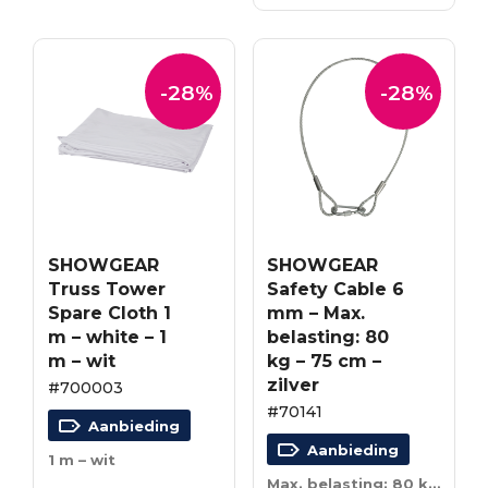
€26.02.
€18.73.
-28%
-28%
SHOWGEAR
SHOWGEAR
Truss Tower
Safety Cable 6
Spare Cloth 1
mm – Max.
m – white – 1
belasting: 80
m – wit
kg – 75 cm –
zilver
#700003
#70141
Aanbieding
Aanbieding
1 m – wit
Max. belasting: 80 kg – 75 cm – zilver