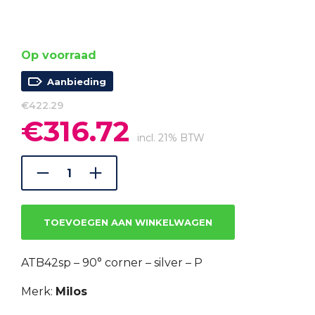
Op voorraad
Aanbieding
€
422.29
€
316.72
Oorspronkelijke
Huidige
prijs
prijs
incl. 21% BTW
was:
is:
€422.29.
€316.72.
TOEVOEGEN AAN WINKELWAGEN
ATB42sp – 90° corner – silver – P
Merk:
Milos