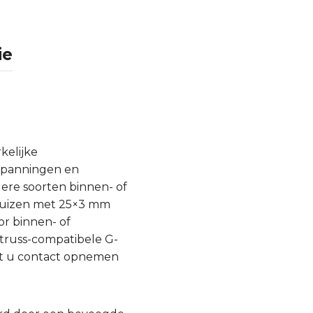
ie
kelijke
rspanningen en
ere soorten binnen- of
 buizen met 25×3 mm
r binnen- of
 truss-compatibele G-
unt u contact opnemen