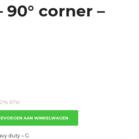
 90° corner –
dige
s
. 21% BTW
5.44.
EVOEGEN AAN WINKELWAGEN
avy duty – G