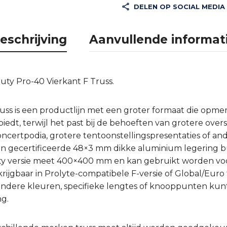
DELEN OP SOCIAL MEDIA
eschrijving
Aanvullende informat
ty Pro-40 Vierkant F Truss.
ss is een productlijn met een groter formaat die opmer
iedt, terwijl het past bij de behoeften van grotere ove
certpodia, grotere tentoonstellingspresentaties of and
an gecertificeerde 48×3 mm dikke aluminium legering
ty versie meet 400×400 mm en kan gebruikt worden voo
rijgbaar in Prolyte-compatibele F-versie of Global/Euro
or andere kleuren, specifieke lengtes of knooppunten k
g.