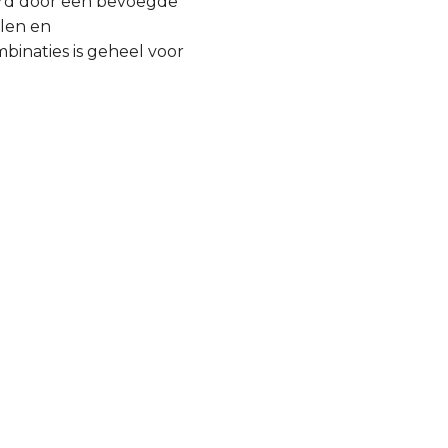
urd door een bevoegde
llen en
inaties is geheel voor