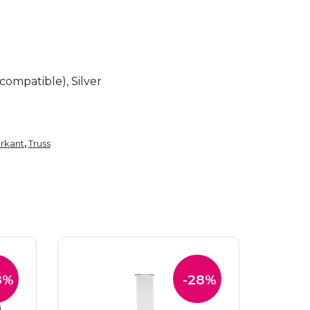
ompatible), Silver
erkant
Truss
,
8%
-28%