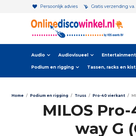
Persoonlijk advies
Gratis verzending va
Audio
Audiovisueel
Entertainment-
Podium en rigging
Tassen, racks en kis
Home
/
Podium en rigging
/
Truss
/
Pro-40 vierkant
/
MI
MILOS Pro-4
way G (