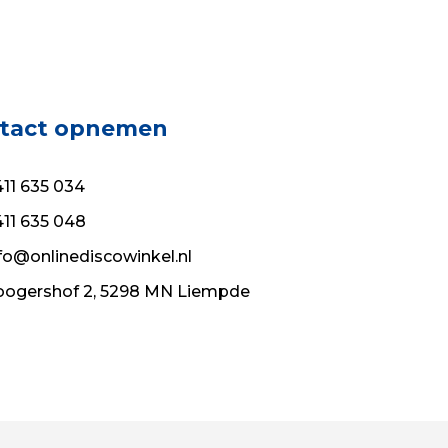
tact opnemen
11 635 034
11 635 048
fo@onlinediscowinkel.nl
ogershof 2, 5298 MN Liempde