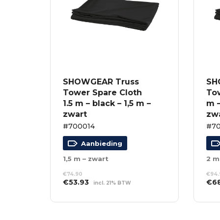
SHOWGEAR Truss
SH
Tower Spare Cloth
To
1.5 m – black – 1,5 m –
m –
zwart
zw
#700014
#7
Aanbieding
1,5 m – zwart
2 m
€
74.90
€
94.
Oorspronkelijke
Huidige
Oor
€
53.93
€
6
incl. 21% BTW
prijs
prijs
prij
TOEVOEGEN AAN
TO
was:
is:
was
WINKELWAGEN
WI
€74.90.
€53.93.
€94