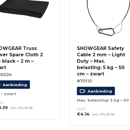
OWGEAR Truss
SHOWGEAR Safety
wer Spare Cloth 2
Cable 2 mm – Light
 black – 2 m –
Duty – Max.
art
belasting: 5 kg – 50
cm – zwart
00024
#70110
Aanbieding
Aanbieding
 – zwart
99
spronkelijke
Huidige
8.39
incl. 21% BTW
€
5.75
s
prijs
Oorspronkelijke
Huidige
€
4.14
incl. 21% BTW
EVOEGEN AAN
:
is:
NKELWAGEN
prijs
prijs
TOEVOEGEN AAN
.99.
€68.39.
was:
is:
WINKELWAGEN