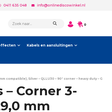
0411 635 048
info@onlinediscowinkel.nl
PRODUCTEN
0
ZOEKEN
effecten
Kabels en aansluitingen
mm compatible), Silver – QLLU30 – 90° corner – heavy duty – G
 – Corner 3-
 29,0 mm