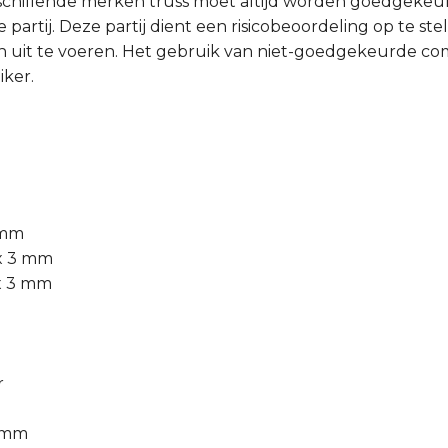
schillende merken truss moet altijd worden goedgeke
partij. Deze partij dient een risicobeoordeling op te ste
 uit te voeren. Het gebruik van niet-goedgekeurde comb
iker.
 mm
 x 3 mm
 x 3 mm
r
0 mm