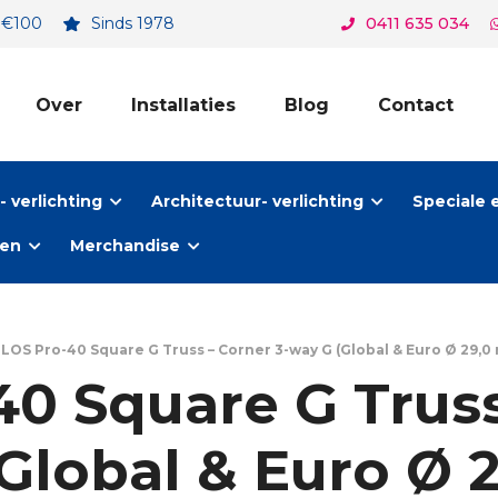
. €100
Sinds 1978
0411 635 034
Over
Installaties
Blog
Contact
 verlichting
Architectuur- verlichting
Speciale 
ten
Merchandise
LOS Pro-40 Square G Truss – Corner 3-way G (Global & Euro Ø 29,0 
0 Square G Truss
Global & Euro Ø