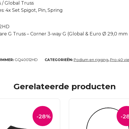
s / Global Truss
: 4x Set Spigot, Pin, Spring
12HD
re G Truss – Corner 3-way G (Global & Euro Ø 29,0 mm c
GQ40012HD
Podium en rigging
Pro-40 vi
UMMER:
CATEGORIEËN:
,
Gerelateerde producten
-28%
-2