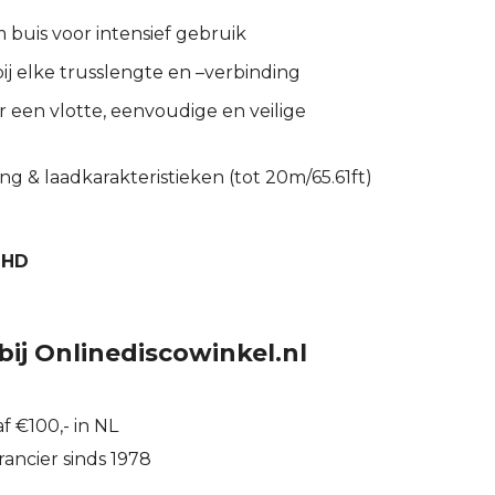
buis voor intensief gebruik
ij elke trusslengte en –verbinding
r een vlotte, eenvoudige en veilige
ng & laadkarakteristieken (tot 20m/65.61ft)
2HD
bij Onlinediscowinkel.nl
f €100,- in NL
ancier sinds 1978