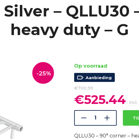
 Silver – QLLU30 –
heavy duty – G
Op voorraad
-25%
Aanbieding
€
700.59
€
525.44
Oorspronkelijke
Hui
prijs
prij
incl
was:
is:
€700.59.
€52
TO
QLLU30 – 90° corner – he