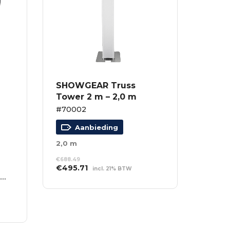
SHOWGEAR Truss
Tower 2 m – 2,0 m
#70002
Aanbieding
2,0 m
€
688.49
Oorspronkelijke
Huidige
€
495.71
incl. 21% BTW
prijs
prijs
Max. belasting: 5 kg – 50 cm – zwart
TOEVOEGEN AAN
was:
is:
WINKELWAGEN
€688.49.
€495.71.