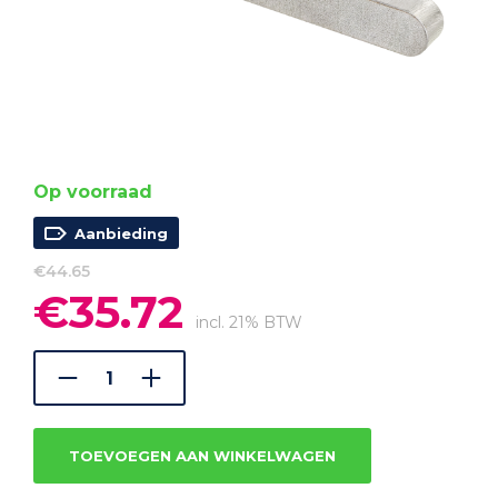
Op voorraad
Aanbieding
€
44.65
€
35.72
Oorspronkelijke
Huidige
prijs
prijs
incl. 21% BTW
was:
is:
€44.65.
€35.72.
TOEVOEGEN AAN WINKELWAGEN