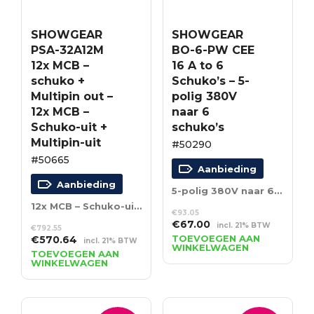
SHOWGEAR
SHOWGEAR
PSA-32A12M
BO-6-PW CEE
12x MCB –
16 A to 6
schuko +
Schuko’s – 5-
Multipin out –
polig 380V
12x MCB –
naar 6
Schuko-uit +
schuko’s
Multipin-uit
#50290
#50665
Aanbieding
Aanbieding
5-polig 380V naar 6 schuko’s
12x MCB – Schuko-uit + Multipin-uit
€
93.05
Oorspronkelijke
Huidige
€
67.00
incl. 21% BTW
€
792.55
prijs
prijs
Oorspronkelijke
Huidige
TOEVOEGEN AAN
€
570.64
incl. 21% BTW
WINKELWAGEN
was:
is:
prijs
prijs
TOEVOEGEN AAN
WINKELWAGEN
€93.05.
€67.00.
was:
is:
€792.55.
€570.64.