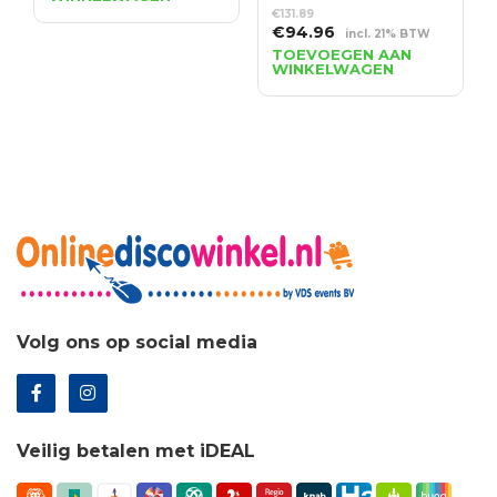
was:
is:
€
131.89
€627.99.
€452.15.
Oorspronkelijke
Huidige
€
94.96
incl. 21% BTW
prijs
prijs
TOEVOEGEN AAN
WINKELWAGEN
was:
is:
€131.89.
€94.96.
Volg ons op social media
Veilig betalen met iDEAL