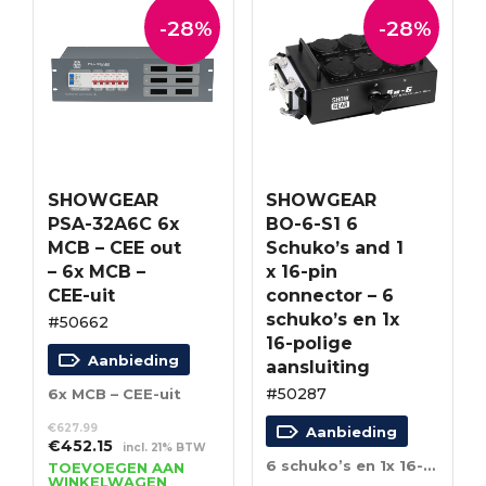
-28%
-28%
SHOWGEAR
SHOWGEAR
PSA-32A6C 6x
BO-6-S1 6
MCB – CEE out
Schuko’s and 1
– 6x MCB –
x 16-pin
CEE-uit
connector – 6
schuko’s en 1x
#50662
16-polige
Aanbieding
aansluiting
#50287
6x MCB – CEE-uit
€
627.99
Aanbieding
Oorspronkelijke
Huidige
€
452.15
incl. 21% BTW
prijs
prijs
6 schuko’s en 1x 16-polige aansluiting
TOEVOEGEN AAN
WINKELWAGEN