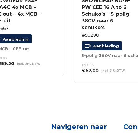
OWGEAR PSA-
SHOWGEAR BO-6-
5A4C 4x MCB –
PW CEE 16 A to 6
 out – 4x MCB –
Schuko’s – 5-polig
-uit
380V naar 6
schuko’s
0667
#50290
Aanbieding
Aanbieding
MCB – CEE-uit
29.95
spronkelijke
Huidige
389.56
incl. 21% BTW
€
93.05
s
prijs
Oorspronkelijke
Huidige
€
67.00
incl. 21% BTW
EVOEGEN AAN
:
is:
NKELWAGEN
prijs
prijs
TOEVOEGEN AAN
929.95.
€1,389.56.
was:
is:
WINKELWAGEN
€93.05.
€67.00.
Navigeren naar
Con