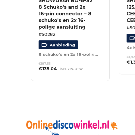
SHOWGEAR BO-8-S2
SH
8 Schuko’s and 2x
12
16-pin connector – 8
CEE
schuko’s en 2x 16-
CEE
polige aansluiting
#5
#50282
Aanbieding
4x 
8 schuko’s en 2x 16-polige aansluiting
€
1,9
Oor
€
1,
€
187.55
prij
Oorspronkelijke
Huidige
€
135.04
incl. 21% BTW
TO
was
prijs
prijs
WI
TOEVOEGEN AAN
€1,
was:
is:
WINKELWAGEN
€187.55.
€135.04.