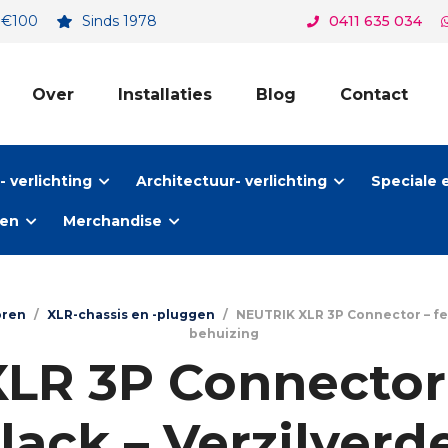
. €100
Sinds 1978
0411 635 034
Over
Installaties
Blog
Contact
 verlichting
Architectuur- verlichting
Speciale 
ten
Merchandise
oren
/
XLR-chassis en -pluggen
/
NEUTRIK XLR 3P Connector – fe
behuizing
LR 3P Connector 
lack – Verzilverd