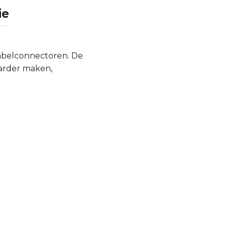
ie
abelconnectoren. De
aarder maken,
.