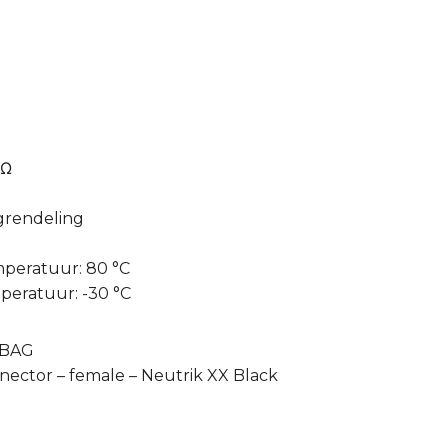
mΩ
grendeling
peratuur: 80 °C
eratuur: -30 °C
XBAG
nector – female – Neutrik XX Black