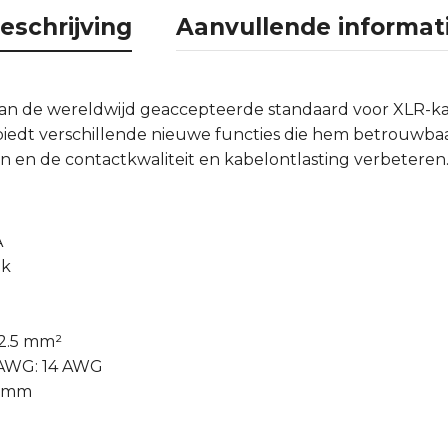
eschrijving
Aanvullende informat
van de wereldwijd geaccepteerde standaard voor XLR-k
 biedt verschillende nieuwe functies die hem betrouwb
 en de contactkwaliteit en kabelontlasting verbeteren
A
ik
 2.5 mm²
 AWG: 14 AWG
8 mm