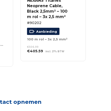
NEXANS Titanex
Neoprene Cable,
Black 2,5mm² – 100
m rol – 3x 2,5 mm²
#90202
Aanbieding
100 m rol – 3x 2,5 mm²
5-polig 380V naar 6 schuko’s
€
506.99
Oorspronkelijke
Huidige
€
405.59
incl. 21% BTW
prijs
prijs
TOEVOEGEN AAN
was:
is:
WINKELWAGEN
€506.99.
€405.59.
tact opnemen