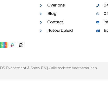
Over ons
04
Blog
04
Contact
in
Retourbeleid
Bo
 VDS Evenement & Show B.V.) • Alle rechten voorbehouden