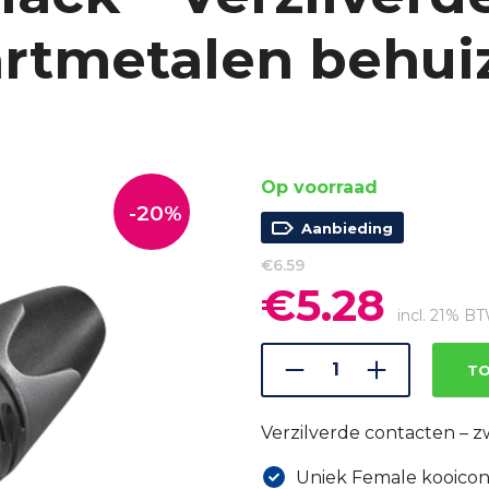
rtmetalen behui
Op voorraad
-20%
Aanbieding
€
6.59
€
5.28
Oorspronkelijke
Huidige
prijs
prijs
incl. 21% B
was:
is:
€6.59.
€5.28.
TO
Verzilverde contacten – 
Uniek Female kooicon