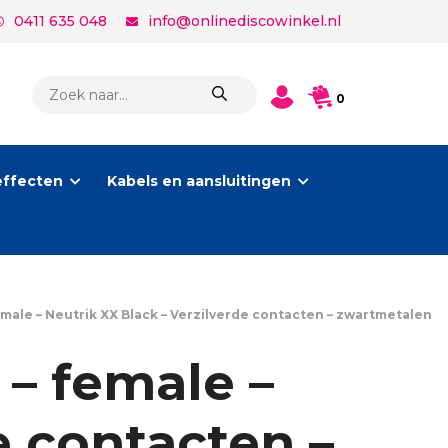
0411 635 048
info@onlinediscowinkel.nl
PRODUCTEN
0
ZOEKEN
effecten
Kabels en aansluitingen
male – Neutrik XX Black – Verzilverde contacten – zwartmetalen
– female –
e contacten –