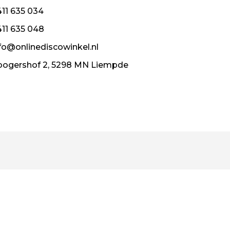
11 635 034
11 635 048
fo@onlinediscowinkel.nl
ogershof 2, 5298 MN Liempde