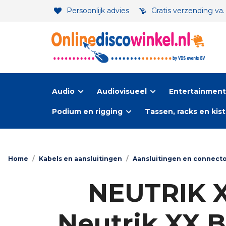
Persoonlijk advies
Gratis verzending va
Audio
Audiovisueel
Entertainment-
Podium en rigging
Tassen, racks en kis
Home
/
Kabels en aansluitingen
/
Aansluitingen en connect
NEUTRIK X
Neutrik XX B