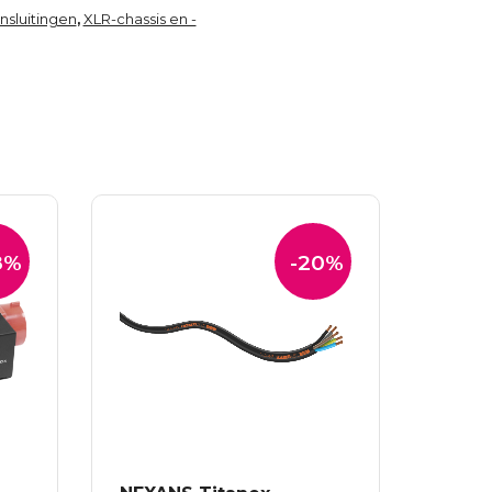
nsluitingen
XLR-chassis en -
,
8%
-20%