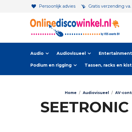
Persoonlijk advies
Gratis verzending va
Audio
Audiovisueel
Entertainment-
Podium en rigging
Tassen, racks en kis
Home
/
Audiovisueel
/
AV-cont
SEETRONIC F