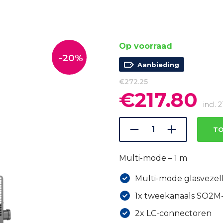
Op voorraad
-20%
Aanbieding
€
272.25
€
217.80
Oorspronkelijke
Hui
prijs
prijs
incl.
was:
is:
€272.25.
€217
TO
Multi-mode – 1 m
Multi-mode glasvezel
1x tweekanaals SO2M
2x LC-connectoren