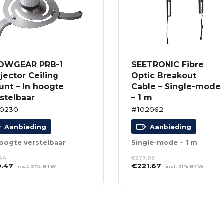
OWGEAR PRB-1
SEETRONIC Fibre
jector Ceiling
Optic Breakout
unt – In hoogte
Cable – Single-mode
stelbaar
– 1 m
00230
#102062
Aanbieding
Aanbieding
hoogte verstelbaar
Single-mode – 1 m
.44
€
277.09
spronkelijke
Huidige
Oorspronkelijke
Huidige
0.47
€
221.67
incl. 21% BTW
incl. 21% BTW
s
prijs
prijs
prijs
EVOEGEN AAN
TOEVOEGEN AAN
:
is:
was:
is:
NKELWAGEN
WINKELWAGEN
.44.
€20.47.
€277.09.
€221.67.