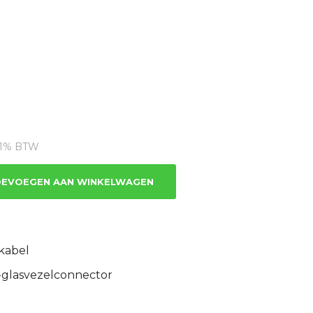
dige
 21% BTW
.80.
EVOEGEN AAN WINKELWAGEN
kabel
-glasvezelconnector