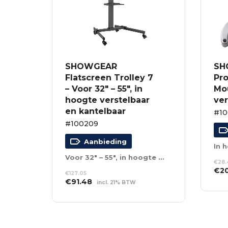
SHOWGEAR
SH
Flatscreen Trolley 7
Pro
– Voor 32″ – 55″, in
Mo
hoogte verstelbaar
ver
en kantelbaar
#1
#100209
Aanbieding
In 
Voor 32″ – 55″, in hoogte verstelbaar en kantelbaar
€
28
Oor
€
2
€
127.05
prij
Oorspronkelijke
Huidige
€
91.48
incl. 21% BTW
TO
was
prijs
prijs
WI
TOEVOEGEN AAN
€28
was:
is:
WINKELWAGEN
€127.05.
€91.48.