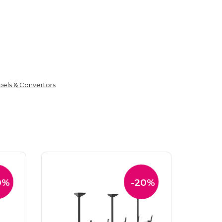
bels & Convertors
0%
-20%