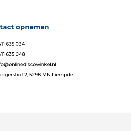
tact opnemen
11 635 034
11 635 048
fo@onlinediscowinkel.nl
ogershof 2, 5298 MN Liempde