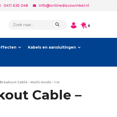
0411 635 048
info@onlinediscowinkel.nl
PRODUCTEN
0
ZOEKEN
effecten
Kabels en aansluitingen
Breakout Cable – Multi-mode – 1 m
kout Cable –
m