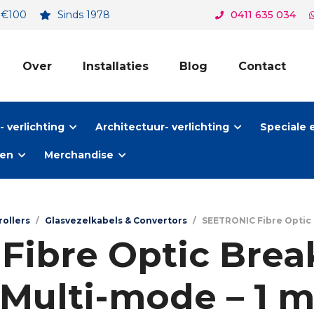
. €100
Sinds 1978
0411 635 034
Over
Installaties
Blog
Contact
 verlichting
Architectuur- verlichting
Speciale 
ten
Merchandise
rollers
/
Glasvezelkabels & Convertors
/
SEETRONIC Fibre Optic 
ibre Optic Brea
Multi-mode – 1 