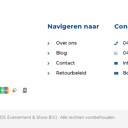
Navigeren naar
Con
Over ons
04
Blog
04
Contact
in
Retourbeleid
Bo
 VDS Evenement & Show B.V.) • Alle rechten voorbehouden