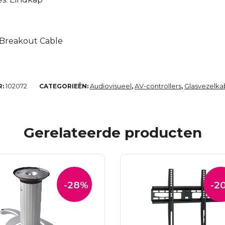
c Breakout Cable
102072
Audiovisueel
AV-controllers
Glasvezelka
R:
CATEGORIEËN:
,
,
Gerelateerde producten
-28%
-2