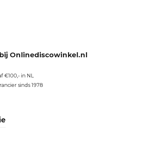
bij Onlinediscowinkel.nl
f €100,- in NL
ancier sinds 1978
ie