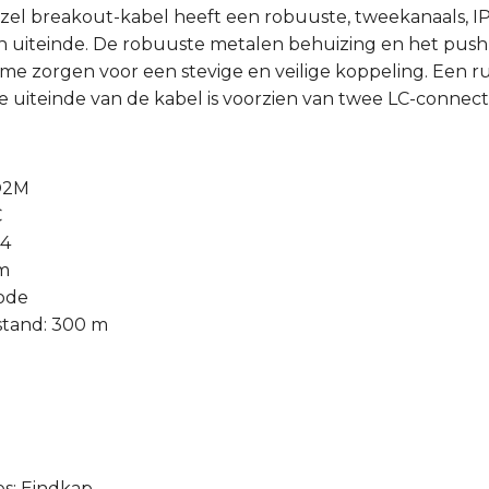
zel breakout-kabel heeft een robuuste, tweekanaals, IP
uiteinde. De robuuste metalen behuizing en het push
e zorgen voor een stevige en veilige koppeling. Een 
 uiteinde van de kabel is voorzien van twee LC-connect
SO2M
C
-4
 m
ode
stand: 300 m
s: Eindkap