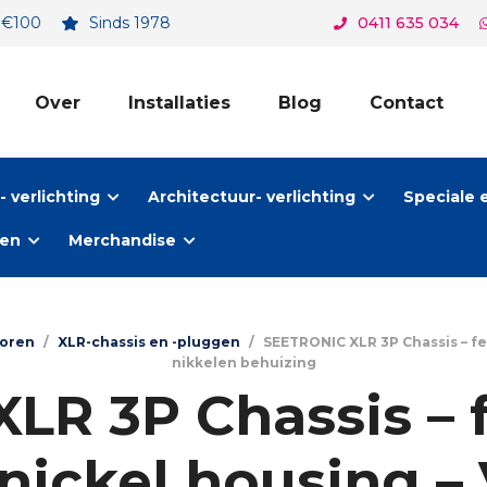
. €100
Sinds 1978
0411 635 034
Over
Installaties
Blog
Contact
 verlichting
Architectuur- verlichting
Speciale 
ten
Merchandise
toren
/
XLR-chassis en -pluggen
/
SEETRONIC XLR 3P Chassis – fe
nikkelen behuizing
LR 3P Chassis – f
 nickel housing – 