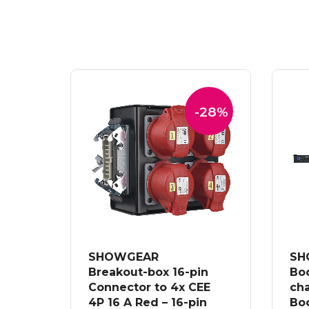
-28%
SHOWGEAR
SH
Breakout-box 16-pin
Boo
Connector to 4x CEE
ch
4P 16 A Red – 16-pin
Boo