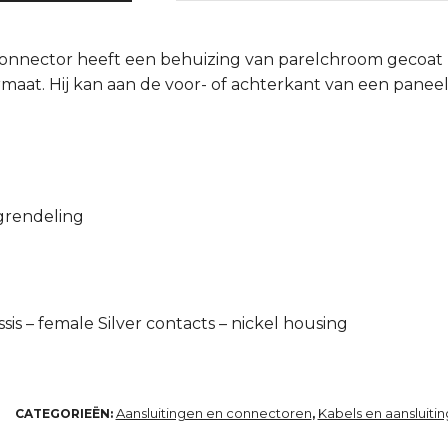
connector heeft een behuizing van parelchroom gecoat z
aat. Hij kan aan de voor- of achterkant van een pane
grendeling
is – female Silver contacts – nickel housing
Aansluitingen en connectoren
Kabels en aansluiti
CATEGORIEËN:
,