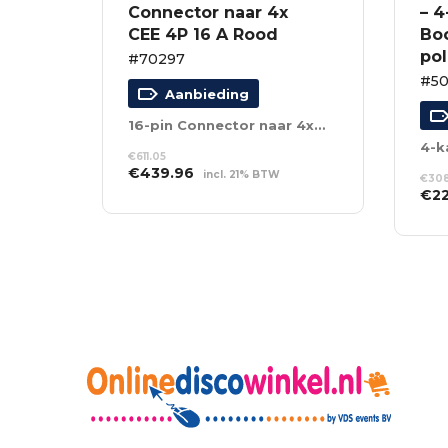
Connector naar 4x
– 
CEE 4P 16 A Rood
Boo
po
#70297
#50
Aanbieding
16-pin Connector naar 4x CEE 4P 16 A Rood
€
611.05
Oorspronkelijke
Huidige
€
439.96
incl. 21% BTW
€
308
prijs
prijs
Oor
€
2
TOEVOEGEN AAN
was:
is:
WINKELWAGEN
prij
TO
€611.05.
€439.96.
was
WI
€30