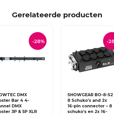
Gerelateerde producten
-28%
-2
OWTEC DMX
SHOWGEAR BO-8-S2
ster Bar 4 4-
8 Schuko’s and 2x
annel DMX
16-pin connector – 8
ster 3P & 5P XLR
schuko’s en 2x 16-