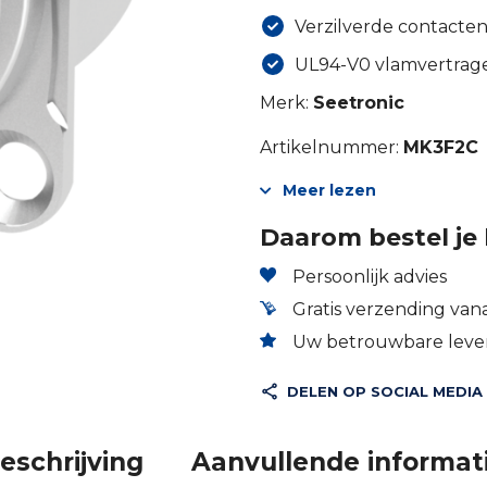
Verzilverde contacte
UL94-V0 vlamvertrag
Merk:
Seetronic
Artikelnummer:
MK3F2C
Meer lezen
Daarom bestel je 
Persoonlijk advies
Gratis verzending vana
Uw betrouwbare lever
DELEN OP SOCIAL MEDIA
eschrijving
Aanvullende informat