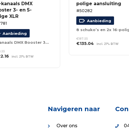
4-kanaals DMX
polige aansluiting
ster 3- en 5-
#50282
lige XLR
Aanbieding
781
Aanbieding
€
187.55
4-kanaals DMX Booster 3- en 5-polige XLR
Oorspronkelijke
Huidige
€
135.04
incl. 21% BTW
prijs
prijs
TOEVOEGEN AAN
.55
was:
is:
WINKELWAGEN
spronkelijke
Huidige
22.16
incl. 21% BTW
€187.55.
€135.04.
s
prijs
EVOEGEN AAN
:
is:
NKELWAGEN
8.55.
€222.16.
Navigeren naar
Con
Over ons
04