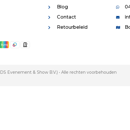
Blog
04
Contact
in
Retourbeleid
Bo
 VDS Evenement & Show B.V.) • Alle rechten voorbehouden