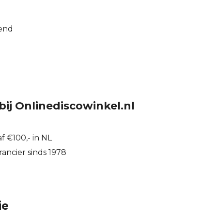
n
end
bij Onlinediscowinkel.nl
f €100,- in NL
ancier sinds 1978
ie