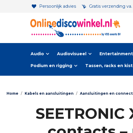
Persoonlijk advies
Gratis verzending va
Audio
Audiovisueel
Entertainment-
Podium en rigging
Tassen, racks en kis
Home
/
Kabels en aansluitingen
/
Aansluitingen en connec
SEETRONIC X
contacts –