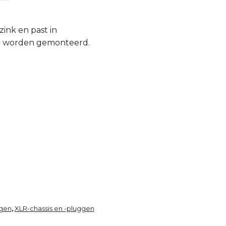
ink en past in
el worden gemonteerd.
ngen
XLR-chassis en -pluggen
,