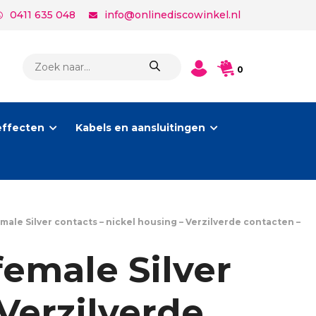
0411 635 048
info@onlinediscowinkel.nl
PRODUCTEN
0
ZOEKEN
effecten
Kabels en aansluitingen
male Silver contacts – nickel housing – Verzilverde contacten –
emale Silver
Verzilverde