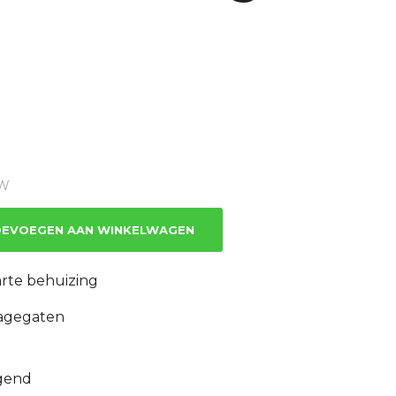
TW
EVOEGEN AAN WINKELWAGEN
rte behuizing
agegaten
gend