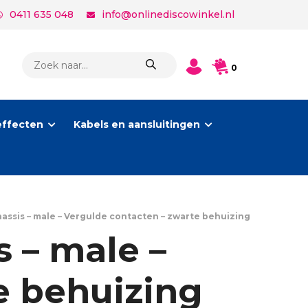
0411 635 048
info@onlinediscowinkel.nl
PRODUCTEN
0
ZOEKEN
effecten
Kabels en aansluitingen
ssis – male – Vergulde contacten – zwarte behuizing
 – male –
e behuizing