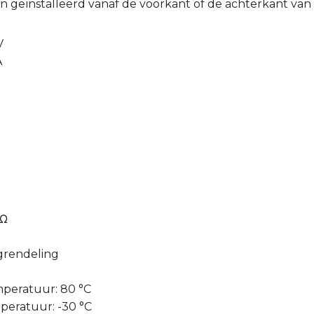
n geïnstalleerd vanaf de voorkant of de achterkant van
V
A
mΩ
grendeling
peratuur: 80 °C
eratuur: -30 °C