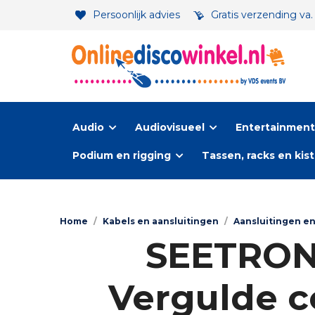
Persoonlijk advies
Gratis verzending va
Audio
Audiovisueel
Entertainment-
Podium en rigging
Tassen, racks en kis
Home
/
Kabels en aansluitingen
/
Aansluitingen e
SEETRONI
Vergulde c