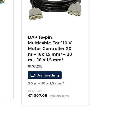
DAP 16-pin
Multicable For 110 V
Motor Controller 20
m – 16x 1.5 mm² – 20
m – 16 x 1,5 mm²
#70298
Aanbieding
20 m – 16 x 1,5 mm²
€
1,438.69
Oorspronkelijke
Huidige
€
1,007.08
incl. 21% BTW
prijs
prijs
TOEVOEGEN AAN
was:
is:
WINKELWAGEN
€1,438.69.
€1,007.08.