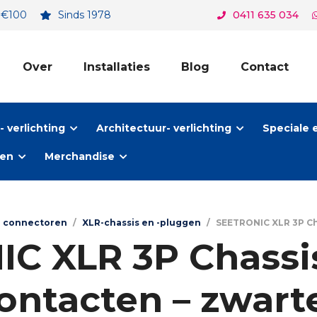
. €100
Sinds 1978
0411 635 034
Over
Installaties
Blog
Contact
 verlichting
Architectuur- verlichting
Speciale 
ten
Merchandise
n connectoren
/
XLR-chassis en -pluggen
/
SEETRONIC XLR 3P Cha
C XLR 3P Chassis
ontacten – zwart