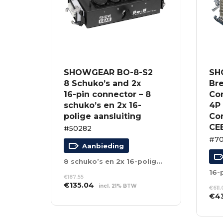
SHOWGEAR BO-8-S2
SH
8 Schuko’s and 2x
Bre
16-pin connector – 8
Co
schuko’s en 2x 16-
4P 
polige aansluiting
Co
CE
#50282
#7
Aanbieding
8 schuko’s en 2x 16-polige aansluiting
€
187.55
Oorspronkelijke
Huidige
€
135.04
incl. 21% BTW
€
611
prijs
prijs
Oor
€
4
TOEVOEGEN AAN
was:
is:
WINKELWAGEN
prij
TO
€187.55.
€135.04.
was
WI