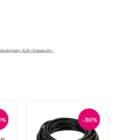
sluitingen
XLR-chassis en -
,
0%
-30%