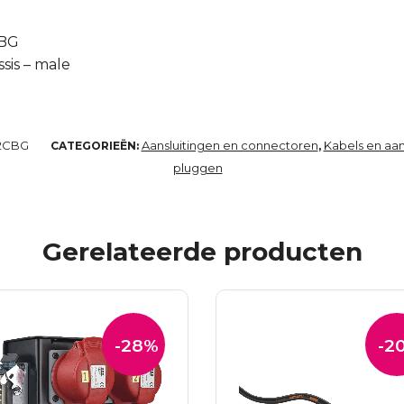
CBG
sis – male
2CBG
Aansluitingen en connectoren
Kabels en aan
CATEGORIEËN:
,
pluggen
Gerelateerde producten
-28%
-2