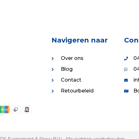
1.05.
€439.96.
Navigeren naar
Con
Over ons
04
Blog
04
Contact
in
Retourbeleid
Bo
 VDS Evenement & Show B.V.) • Alle rechten voorbehouden