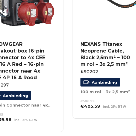
OWGEAR
NEXANS Titanex
akout-box 16-pin
Neoprene Cable,
nnector to 4x CEE
Black 2,5mm² – 100
16 A Red – 16-pin
m rol – 3x 2,5 mm²
nnector naar 4x
#90202
E 4P 16 A Rood
Aanbieding
0297
100 m rol – 3x 2,5 mm²
Aanbieding
€
506.99
16-pin Connector naar 4x CEE 4P 16 A Rood
Oorspronkelijke
Huidige
€
405.59
incl. 21% BTW
prijs
prijs
TOEVOEGEN AAN
.05
was:
is:
WINKELWAGEN
spronkelijke
Huidige
39.96
incl. 21% BTW
€506.99.
€405.59.
s
prijs
EVOEGEN AAN
:
is:
NKELWAGEN