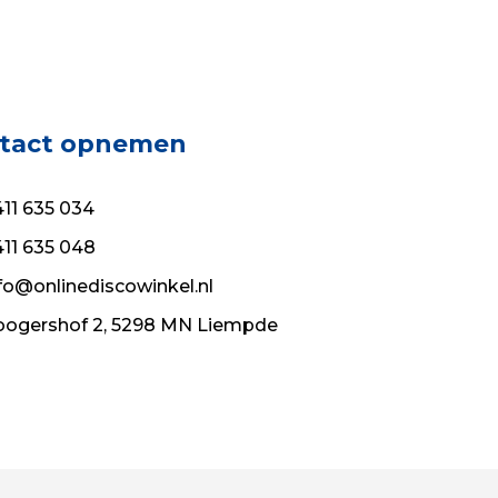
tact opnemen
11 635 034
11 635 048
fo@onlinediscowinkel.nl
ogershof 2, 5298 MN Liempde