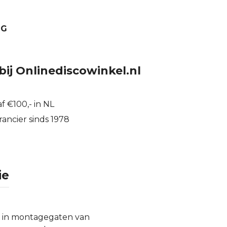
BG
bij Onlinediscowinkel.nl
f €100,- in NL
ancier sinds 1978
ie
t in montagegaten van