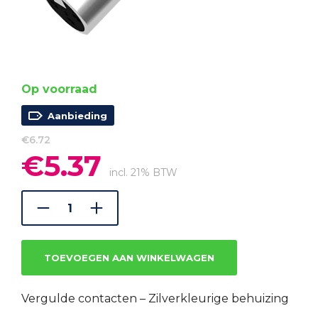
Op voorraad
Aanbieding
€
6.72
€
5.37
Oorspronkelijke
Huidige
prijs
prijs
incl. 21% BTW
was:
is:
€6.72.
€5.37.
TOEVOEGEN AAN WINKELWAGEN
Vergulde contacten – Zilverkleurige behuizing