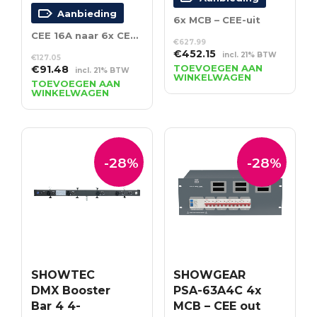
Aanbieding
6x MCB – CEE-uit
CEE 16A naar 6x CEE 16A
€
627.99
Oorspronkelijke
Huidige
€
452.15
incl. 21% BTW
€
127.05
prijs
prijs
Oorspronkelijke
Huidige
TOEVOEGEN AAN
€
91.48
incl. 21% BTW
WINKELWAGEN
was:
is:
prijs
prijs
TOEVOEGEN AAN
WINKELWAGEN
€627.99.
€452.15.
was:
is:
€127.05.
€91.48.
-28%
-28%
SHOWTEC
SHOWGEAR
DMX Booster
PSA-63A4C 4x
Bar 4 4-
MCB – CEE out