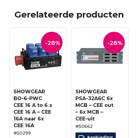
Gerelateerde producten
-28%
-28%
SHOWGEAR
SHOWGEAR
BO-6-PWC
PSA-32A6C 6x
CEE 16 A to 6 x
MCB – CEE out
CEE 16 A – CEE
– 6x MCB –
16A naar 6x
CEE-uit
CEE 16A
#50662
#50299
Aanbieding