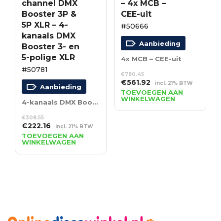
channel DMX
– 4x MCB –
Booster 3P &
CEE-uit
5P XLR – 4-
#50666
kanaals DMX
Aanbieding
Booster 3- en
5-polige XLR
4x MCB – CEE-uit
#50781
€
780.45
Oorspronkelijke
Huidige
€
561.92
incl. 21% BTW
Aanbieding
prijs
prijs
TOEVOEGEN AAN
WINKELWAGEN
was:
is:
4-kanaals DMX Booster 3- en 5-polige XLR
€780.45.
€561.92.
€
308.55
Oorspronkelijke
Huidige
€
222.16
incl. 21% BTW
prijs
prijs
TOEVOEGEN AAN
WINKELWAGEN
was:
is:
€308.55.
€222.16.