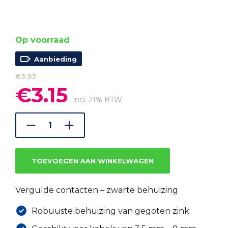
Op voorraad
Aanbieding
€
3.93
€
3.15
Oorspronkelijke
Huidige
prijs
prijs
incl. 21% BTW
was:
is:
€3.93.
€3.15.
TOEVOEGEN AAN WINKELWAGEN
Vergulde contacten – zwarte behuizing
Robuuste behuizing van gegoten zink