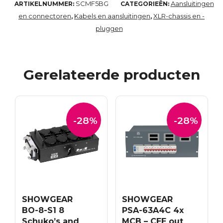
SCMF5BG
Aansluitingen
ARTIKELNUMMER:
CATEGORIEËN:
en connectoren
Kabels en aansluitingen
XLR-chassis en -
,
,
pluggen
Gerelateerde producten
-28%
-28%
SHOWGEAR
SHOWGEAR
BO-8-S1 8
PSA-63A4C 4x
Schuko’s and
MCB – CEE out