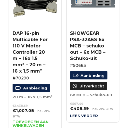
DAP 16-pin
SHOWGEAR
Multicable For
PSA-32A6S 6x
110 V Motor
MCB – schuko
Controller 20
out – 6x MCB –
m – 16x 1.5
Schuko-uit
mm² – 20 m –
#50663
16 x 1,5 mm²
Aanbieding
#70298
Uitverkocht
Aanbieding
6x MCB – Schuko-uit
20 m – 16 x 1,5 mm²
€
567.49
€
1,438.69
Oorspronkelijke
Huidige
€
408.59
incl. 21% BTW
Oorspronkelijke
Huidige
€
1,007.08
incl. 21%
prijs
prijs
prijs
prijs
LEES VERDER
BTW
was:
is:
was:
is:
TOEVOEGEN AAN
€567.49.
€408.59.
WINKELWAGEN
€1,438.69.
€1,007.08.