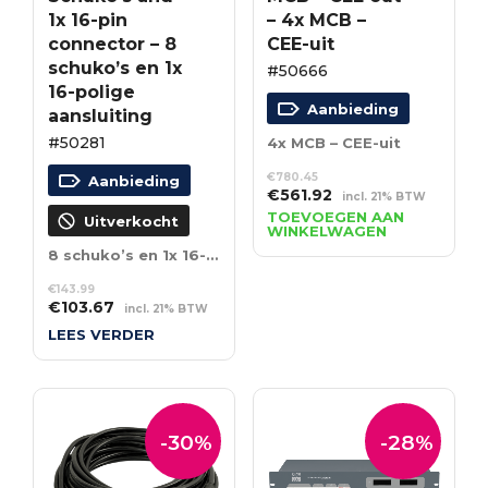
1x 16-pin
– 4x MCB –
connector – 8
CEE-uit
schuko’s en 1x
#50666
16-polige
Aanbieding
aansluiting
#50281
4x MCB – CEE-uit
€
780.45
Aanbieding
Oorspronkelijke
Huidige
€
561.92
incl. 21% BTW
prijs
prijs
TOEVOEGEN AAN
Uitverkocht
WINKELWAGEN
was:
is:
8 schuko’s en 1x 16-polige aansluiting
€780.45.
€561.92.
€
143.99
Oorspronkelijke
Huidige
€
103.67
incl. 21% BTW
prijs
prijs
LEES VERDER
was:
is:
€143.99.
€103.67.
-30%
-28%