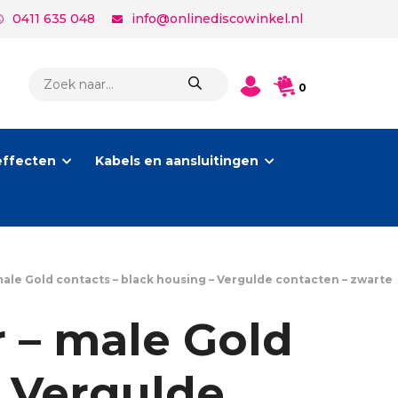
0411 635 048
info@onlinediscowinkel.nl
PRODUCTEN
0
ZOEKEN
effecten
Kabels en aansluitingen
le Gold contacts – black housing – Vergulde contacten – zwarte
 – male Gold
– Vergulde