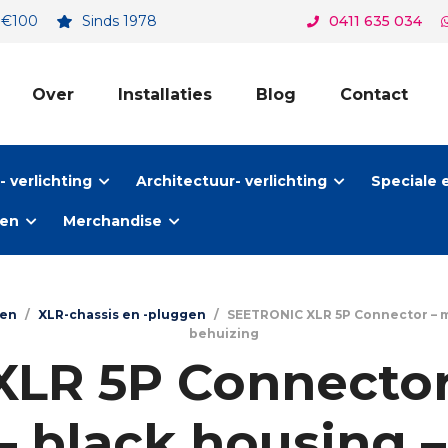
. €100
Sinds 1978
0411 635 034
Over
Installaties
Blog
Contact
 verlichting
Architectuur- verlichting
Speciale 
ten
Merchandise
ren
/
XLR-chassis en -pluggen
/
SEETRONIC XLR 5P Connector – ma
behuizing
LR 5P Connector
– black housing 