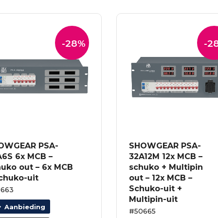
-28%
-2
OWGEAR PSA-
SHOWGEAR PSA-
A6S 6x MCB –
32A12M 12x MCB –
huko out – 6x MCB
schuko + Multipin
chuko-uit
out – 12x MCB –
Schuko-uit +
0663
Multipin-uit
Aanbieding
#50665