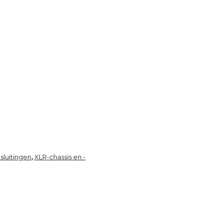
sluitingen
XLR-chassis en -
,