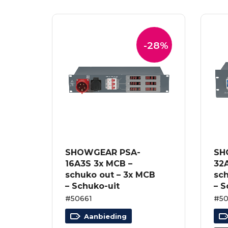
-28%
SHOWGEAR PSA-
SH
16A3S 3x MCB –
32
schuko out – 3x MCB
sc
– Schuko-uit
– S
#50661
#5
Aanbieding