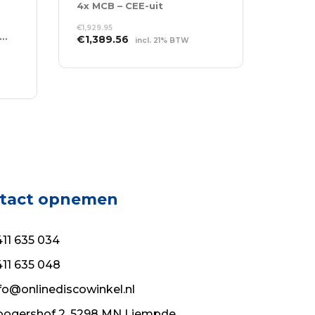
4x MCB – CEE-uit
€
1,929.95
 MCB – Schuko-uit + Multipin-uit
Oorspronkelijke
Huidige
€
1,389.56
incl. 21% BTW
prijs
prijs
TOEVOEGEN AAN
was:
is:
WINKELWAGEN
€1,929.95.
€1,389.56.
tact opnemen
11 635 034
11 635 048
fo@onlinediscowinkel.nl
ogershof 2, 5298 MN Liempde