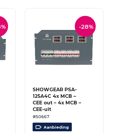
8%
-28%
SHOWGEAR PSA-
125A4C 4x MCB –
CEE out – 4x MCB –
CEE-uit
#50667
Aanbieding