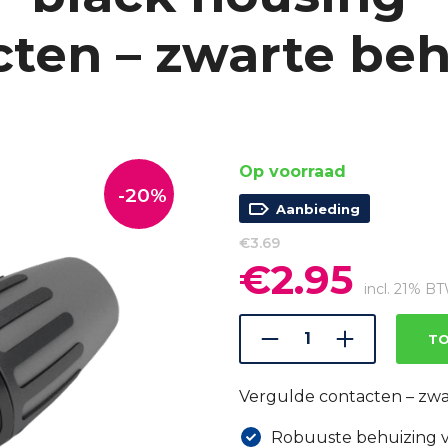
cten – zwarte beh
Op voorraad
-20%
Aanbieding
€
3.69
€
2.95
Oorspronkelijke
Huidige
prijs
prijs
incl. 21% B
was:
is:
€3.69.
€2.95.
TO
Vergulde contacten – zwa
Robuuste behuizing 