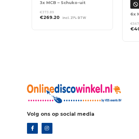
3x MCB – Schuko-uit
€
373.89
6x 
Oorspronkelijke
Huidige
€
269.20
incl. 21% BTW
prijs
prijs
€
567
TOEVOEGEN AAN
Oor
was:
is:
€
4
WINKELWAGEN
prij
€373.89.
€269.20.
LEE
was
€56
Volg ons op social media