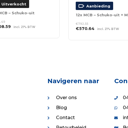
Uitverkocht
Aanbieding
MCB – Schuko-uit
12x
.49
€
792.55
spronkelijke
Huidige
08.59
incl. 21% BTW
Oorspronkelijke
Huidige
€
570.64
incl. 21% BTW
s
prijs
prijs
prijs
S VERDER
TOEVOEGEN AAN
:
is:
was:
is:
WINKELWAGEN
7.49.
€408.59.
€792.55.
€570.64.
Navigeren naar
Con
Over ons
04
Blog
04
Contact
in
Retourbeleid
Bo