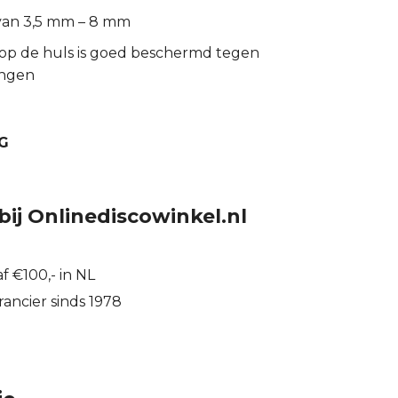
 van 3,5 mm – 8 mm
 op de huls is goed beschermd tegen
ingen
G
bij Onlinediscowinkel.nl
f €100,- in NL
ancier sinds 1978