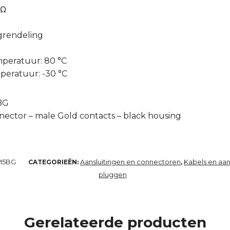
mΩ
grendeling
peratuur: 80 °C
eratuur: -30 °C
BG
nector – male Gold contacts – black housing
M5BG
Aansluitingen en connectoren
Kabels en aan
CATEGORIEËN:
,
pluggen
Gerelateerde producten