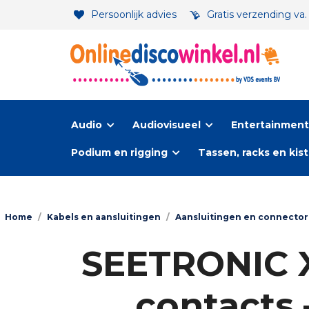
Persoonlijk advies
Gratis verzending va
Audio
Audiovisueel
Entertainment-
Podium en rigging
Tassen, racks en kis
Home
/
Kabels en aansluitingen
/
Aansluitingen en connecto
SEETRONIC X
contacts 