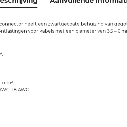
eschrijving
Aanvullende informat
connector heeft een zwartgecoate behuizing van gegote
ntlastingen voor kabels met een diameter van 3,5 – 6 m
 A
 1 mm²
 AWG: 18 AWG