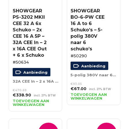
SHOWGEAR
SHOWGEAR
PS-3202 MKII
BO-6-PW CEE
CEE 32 A 6x
16 A to 6
Schuko – 2x
Schuko’s – 5-
CEE 16 A 5P –
polig 380V
32A CEE In – 2
naar 6
x 16A CEE Out
schuko’s
+ 6 x Schuko
#50290
#50634
Aanbieding
Aanbieding
5-polig 380V naar 6 schuko’s
32A CEE In – 2 x 16A CEE Out + 6 x Schuko
€
93.05
Oorspronkelijke
Huidige
€
67.00
incl. 21% BTW
€
470.69
prijs
prijs
Oorspronkelijke
Huidige
TOEVOEGEN AAN
€
338.90
incl. 21% BTW
WINKELWAGEN
was:
is:
prijs
prijs
TOEVOEGEN AAN
WINKELWAGEN
€93.05.
€67.00.
was:
is:
€470.69.
€338.90.