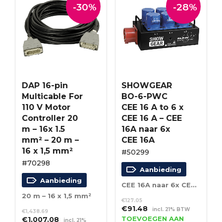
-30%
-28%
DAP 16-pin
SHOWGEAR
Multicable For
BO-6-PWC
110 V Motor
CEE 16 A to 6 x
Controller 20
CEE 16 A – CEE
m – 16x 1.5
16A naar 6x
mm² – 20 m –
CEE 16A
16 x 1,5 mm²
#50299
#70298
Aanbieding
Aanbieding
CEE 16A naar 6x CEE 16A
20 m – 16 x 1,5 mm²
€
127.05
Oorspronkelijke
Huidige
€
91.48
incl. 21% BTW
€
1,438.69
prijs
prijs
Oorspronkelijke
Huidige
TOEVOEGEN AAN
€
1,007.08
incl. 21%