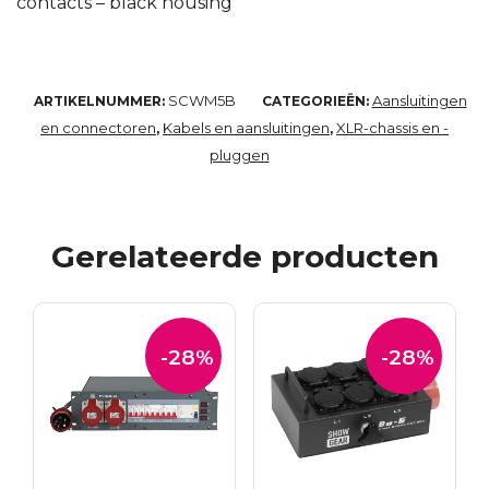
contacts – black housing
SCWM5B
Aansluitingen
ARTIKELNUMMER:
CATEGORIEËN:
en connectoren
Kabels en aansluitingen
XLR-chassis en -
,
,
pluggen
Gerelateerde producten
-28%
-28%