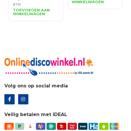
WINKELWAGEN
was:
is:
prijs
prijs
BTW
€127.05.
€91.48.
was:
is:
TOEVOEGEN AAN
WINKELWAGEN
€1,438.69.
€1,007.08.
Volg ons op social media
Veilig betalen met iDEAL