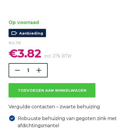
Op voorraad
Aanbieding
€
4.78
€
3.82
Oorspronkelijke
Huidige
prijs
prijs
incl. 21% BTW
was:
is:
€4.78.
€3.82.
TOEVOEGEN AAN WINKELWAGEN
Vergulde contacten – zwarte behuizing
Robuuste behuizing van gegoten zink met
afdichtingsmantel