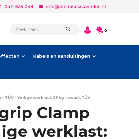
0411 635 048
info@onlinediscowinkel.nl
PRODUCTEN
0
ZOEKEN
effecten
Kabels en aansluitingen
 TÜV – Veilige werklast: 25 kg – zwart, TÜV
grip Clamp
lige werklast: