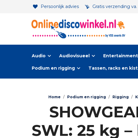
Persoonlijk advies
Gratis verzending va
Audio
Audiovisueel
Entertainment-
Podium en rigging
Tassen, racks en kis
Home
/
Podium en rigging
/
Rigging
/
SHOWGEAR 
SWL: 25 kg – 