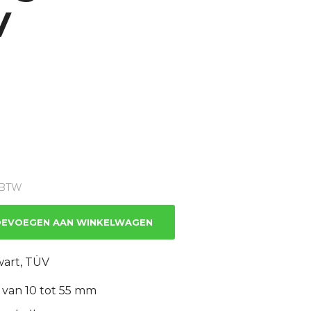
V
ge
% BTW
.
EVOEGEN AAN WINKELWAGEN
zwart, TÜV
 van 10 tot 55 mm