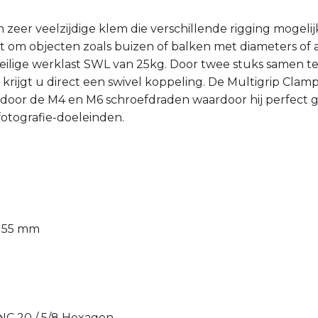
n zeer veelzijdige klem die verschillende rigging mogel
st om objecten zoals buizen of balken met diameters o
eilige werklast SWL van 25kg. Door twee stuks samen t
 krijgt u direct een swivel koppeling. De Multigrip Cla
or de M4 en M6 schroefdraden waardoor hij perfect ge
fotografie-doeleinden.
– 55 mm
UNC 20 / 5/8 Hexagon