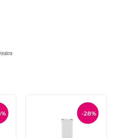
igging
8%
-28%