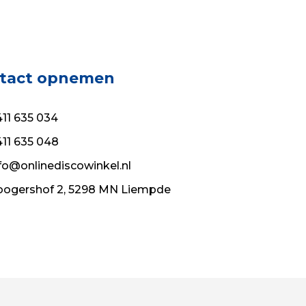
tact opnemen
11 635 034
11 635 048
fo@onlinediscowinkel.nl
ogershof 2, 5298 MN Liempde