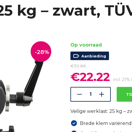
25 kg – zwart, TÜ
Op voorraad
-28%
Aanbieding
€
30.86
€
22.22
Oorspronkelijke
Huidi
prijs
prijs
incl. 21
was:
is:
€30.86.
€22.22
TO
Veilige werklast: 25 kg – 
Brede klem variërend