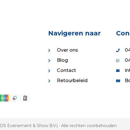
Navigeren naar
Con
Over ons
04
Blog
04
Contact
in
Retourbeleid
Bo
 VDS Evenement & Show B.V.) • Alle rechten voorbehouden