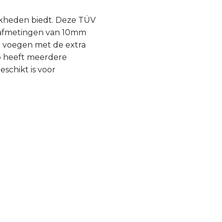
ijkheden biedt. Deze TÜV
f afmetingen van 10mm
e voegen met de extra
mp heeft meerdere
schikt is voor