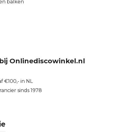
 en balken
bij Onlinediscowinkel.nl
f €100,- in NL
ancier sinds 1978
ie