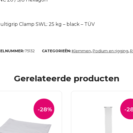
ultigrip Clamp SWL: 25 kg – black – TÜV
75132
Klemmen
Podium en rigging
R
KELNUMMER:
CATEGORIEËN:
,
,
Gerelateerde producten
-28%
-2