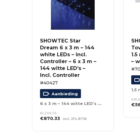
SHOWTEC Star
SH
Dream 6 x 3 m – 144
To
white LEDs – incl.
1.5
Controller – 6 x 3 m –
– w
144 witte LED’s –
#7
Incl. Controller
#40427
1,5 
Aanbieding
€
81.
6 x 3 m – 144 witte LED’s – Incl. Controller
Oor
€
5
prij
TO
€
1,208.79
was
WI
Oorspronkelijke
Huidige
€
870.33
incl. 21% BTW
€81
prijs
prijs
TOEVOEGEN AAN
was:
is:
WINKELWAGEN
€1,208.79.
€870.33.