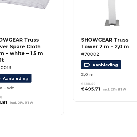
OWGEAR Truss
SHOWGEAR Truss
wer Spare Cloth
Tower 2 m – 2,0 m
 m – white – 1,5 m
#70002
it
Aanbieding
00013
2,0 m
Aanbieding
€
688.49
m – wit
Oorspronkelijke
Huidige
€
495.71
incl. 21% BTW
prijs
prijs
TOEVOEGEN AAN
68
was:
is:
WINKELWAGEN
spronkelijke
Huidige
8.81
incl. 21% BTW
€688.49.
€495.71.
s
prijs
EVOEGEN AAN
:
is:
NKELWAGEN
.68.
€58.81.