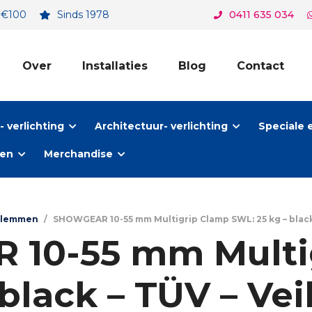
. €100
Sinds 1978
0411 635 034
Over
Installaties
Blog
Contact
 verlichting
Architectuur- verlichting
Speciale 
ten
Merchandise
Klemmen
/
SHOWGEAR 10-55 mm Multigrip Clamp SWL: 25 kg – black –
10-55 mm Multi
black – TÜV – Vei