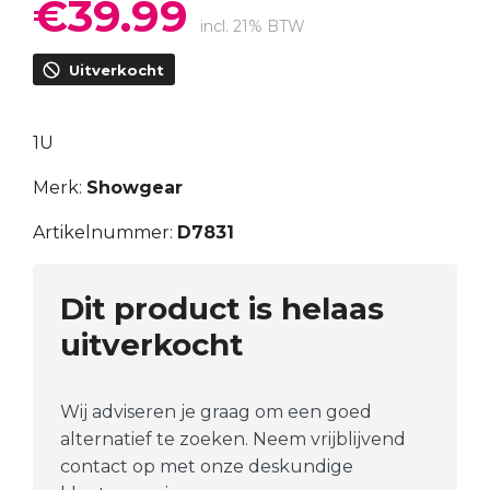
€
39.99
Oorspronkelijke
Huidige
prijs
prijs
incl. 21% BTW
was:
is:
Uitverkocht
€55.54.
€39.99.
1U
Merk:
Showgear
Artikelnummer:
D7831
Dit product is helaas
uitverkocht
Wij adviseren je graag om een goed
alternatief te zoeken. Neem vrijblijvend
contact op met onze deskundige