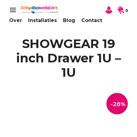
0
Over
Installaties
Blog
Contact
SHOWGEAR 19
inch Drawer 1U –
1U
-28%