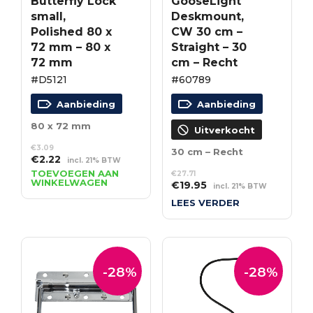
Butterfly Lock
GooseLight
small,
Deskmount,
Polished 80 x
CW 30 cm –
72 mm – 80 x
Straight – 30
72 mm
cm – Recht
#D5121
#60789
Aanbieding
Aanbieding
80 x 72 mm
Uitverkocht
€
3.09
30 cm – Recht
Oorspronkelijke
Huidige
€
2.22
incl. 21% BTW
prijs
prijs
TOEVOEGEN AAN
€
27.71
WINKELWAGEN
Oorspronkelijke
Huidige
was:
is:
€
19.95
incl. 21% BTW
prijs
prijs
€3.09.
€2.22.
LEES VERDER
was:
is:
€27.71.
€19.95.
-28%
-28%