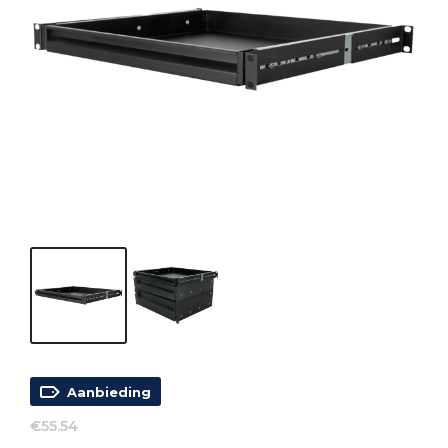
Aanbieding
€
55.54