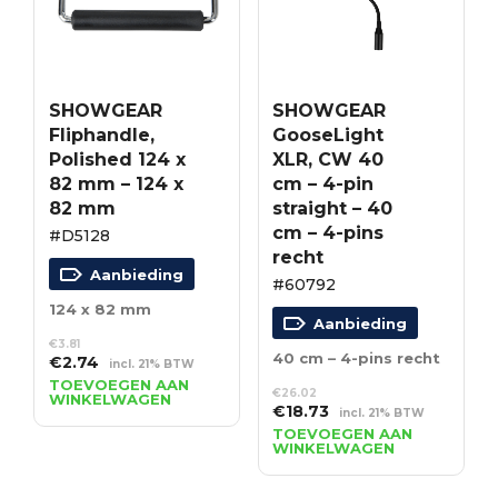
SHOWGEAR
SHOWGEAR
Fliphandle,
GooseLight
Polished 124 x
XLR, CW 40
82 mm – 124 x
cm – 4-pin
82 mm
straight – 40
cm – 4-pins
#D5128
recht
Aanbieding
#60792
124 x 82 mm
Aanbieding
€
3.81
40 cm – 4-pins recht
Oorspronkelijke
Huidige
€
2.74
incl. 21% BTW
prijs
prijs
TOEVOEGEN AAN
€
26.02
WINKELWAGEN
was:
is:
Oorspronkelijke
Huidige
€
18.73
incl. 21% BTW
€3.81.
€2.74.
prijs
prijs
TOEVOEGEN AAN
WINKELWAGEN
was:
is:
€26.02.
€18.73.