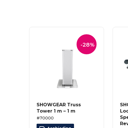
-28%
SHOWGEAR Truss
SH
Tower 1 m – 1 m
Loc
Spe
#70000
Re
Aanbieding