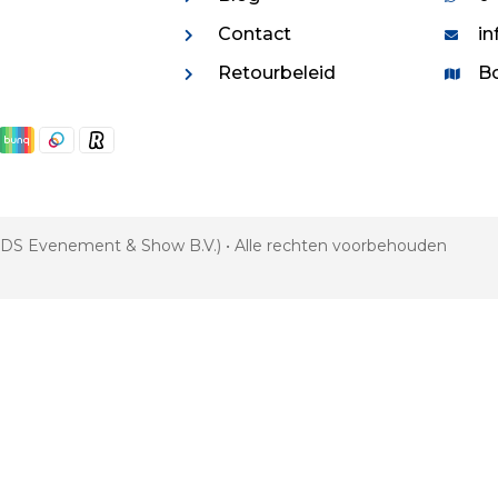
Contact
in
Retourbeleid
Bo
 VDS Evenement & Show B.V.) • Alle rechten voorbehouden