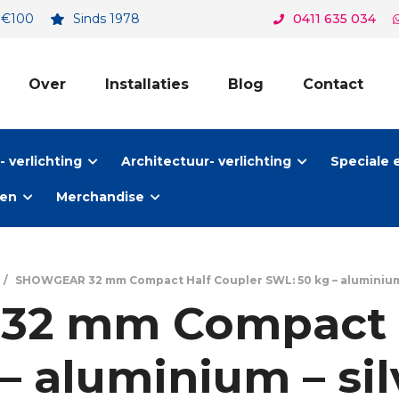
. €100
Sinds 1978
0411 635 034
Over
Installaties
Blog
Contact
 verlichting
Architectuur- verlichting
Speciale 
ten
Merchandise
/
SHOWGEAR 32 mm Compact Half Coupler SWL: 50 kg – aluminium – s
2 mm Compact H
– aluminium – silv