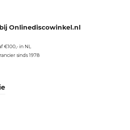
bij Onlinediscowinkel.nl
f €100,- in NL
ancier sinds 1978
ie