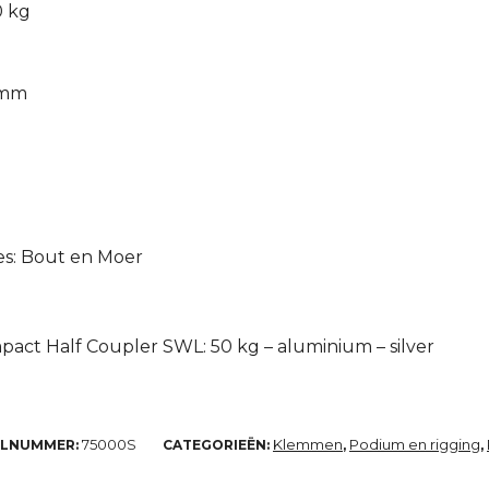
0 kg
 mm
es: Bout en Moer
act Half Coupler SWL: 50 kg – aluminium – silver
75000S
Klemmen
Podium en rigging
ELNUMMER:
CATEGORIEËN:
,
,