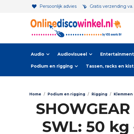
Persoonlijk advies
Gratis verzending va
Audio
Audiovisueel
Entertainment-
Podium en rigging
Tassen, racks en kis
Home
/
Podium en rigging
/
Rigging
/
Klemmen
SHOWGEAR 3
SWL: 50 kg 