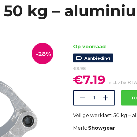
 50 kg – aluminiu
Op voorraad
-28%
Aanbieding
€
9.98
€
7.19
Oorspronkelijke
Huidige
prijs
prijs
incl. 21% BT
was:
is:
€9.98.
€7.19.
TO
Veilige werklast: 50 kg – a
Merk:
Showgear