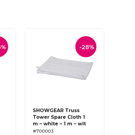
8%
-28%
SHOWGEAR Truss
Tower Spare Cloth 1
m – white – 1 m – wit
#700003