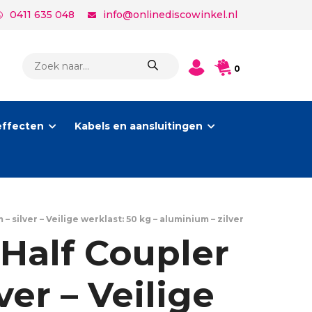
0411 635 048
info@onlinediscowinkel.nl
PRODUCTEN
0
ZOEKEN
effecten
Kabels en aansluitingen
ilver – Veilige werklast: 50 kg – aluminium – zilver
alf Coupler
er – Veilige