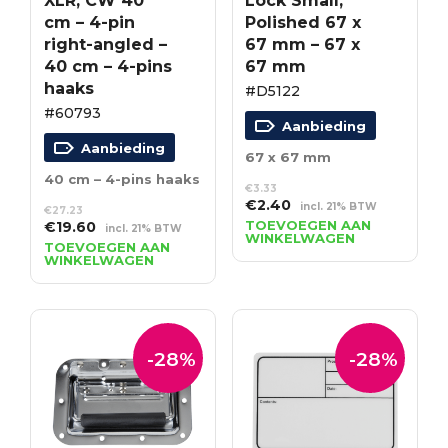
XLR, CW 40
Lock Small,
cm – 4-pin
Polished 67 x
right-angled –
67 mm – 67 x
40 cm – 4-pins
67 mm
haaks
#D5122
#60793
Aanbieding
Aanbieding
67 x 67 mm
40 cm – 4-pins haaks
€
3.33
Oorspronkelijke
Huidige
€
2.40
incl. 21% BTW
€
27.23
prijs
prijs
Oorspronkelijke
Huidige
TOEVOEGEN AAN
€
19.60
incl. 21% BTW
WINKELWAGEN
was:
is:
prijs
prijs
TOEVOEGEN AAN
WINKELWAGEN
€3.33.
€2.40.
was:
is:
€27.23.
€19.60.
-28%
-28%