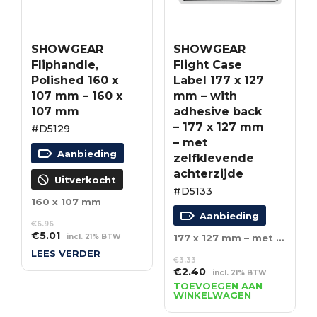
SHOWGEAR
SHOWGEAR
Fliphandle,
Flight Case
Polished 160 x
Label 177 x 127
107 mm – 160 x
mm – with
107 mm
adhesive back
– 177 x 127 mm
#D5129
– met
Aanbieding
zelfklevende
achterzijde
Uitverkocht
#D5133
160 x 107 mm
Aanbieding
€
6.96
Oorspronkelijke
Huidige
€
5.01
incl. 21% BTW
177 x 127 mm – met zelfklevende achterzijde
prijs
prijs
LEES VERDER
was:
is:
€
3.33
Oorspronkelijke
Huidige
€
2.40
incl. 21% BTW
€6.96.
€5.01.
prijs
prijs
TOEVOEGEN AAN
WINKELWAGEN
was:
is:
€3.33.
€2.40.