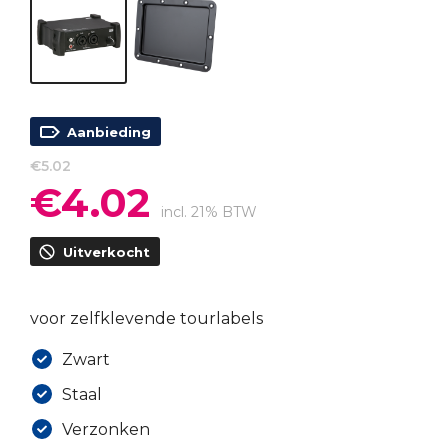
Aanbieding
€
5.02
€
4.02
Oorspronkelijke
Huidige
prijs
prijs
incl. 21% BTW
was:
is:
Uitverkocht
€5.02.
€4.02.
voor zelfklevende tourlabels
Zwart
Staal
Verzonken