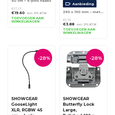
40 cm – 4-pins haaks
Aanbieding
€
27.23
290 x 190 mm – met zelfklevende achterzijde
Oorspronkelijke
Huidige
€
19.60
incl. 21% BTW
prijs
prijs
TOEVOEGEN AAN
€
5.38
WINKELWAGEN
was:
is:
Oorspronkelijke
Huidige
€
3.88
incl. 21% BTW
€27.23.
€19.60.
prijs
prijs
TOEVOEGEN AAN
WINKELWAGEN
was:
is:
€5.38.
€3.88.
-28%
-28%
SHOWGEAR
SHOWGEAR
GooseLight
Butterfly Lock
XLR, RGBW 45
Large,