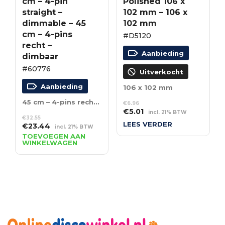
cm – 4-pin
Polished 106 x
straight –
102 mm – 106 x
dimmable – 45
102 mm
cm – 4-pins
#D5120
recht –
Aanbieding
dimbaar
#60776
Uitverkocht
Aanbieding
106 x 102 mm
45 cm – 4-pins recht – dimbaar
€
6.96
Oorspronkelijke
Huidige
€
5.01
incl. 21% BTW
€
32.55
prijs
prijs
LEES VERDER
Oorspronkelijke
Huidige
€
23.44
incl. 21% BTW
was:
is:
prijs
prijs
TOEVOEGEN AAN
€6.96.
€5.01.
WINKELWAGEN
was:
is:
€32.55.
€23.44.