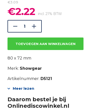
€
3.09
€
2.22
Oorspronkelijke
Huidige
prijs
prijs
incl. 21% BTW
was:
is:
€3.09.
€2.22.
TOEVOEGEN AAN WINKELWAGEN
80 x 72 mm
Merk:
Showgear
Artikelnummer:
D5121
Meer lezen
Daarom bestel je bij
Onlinediscowinkel.nl