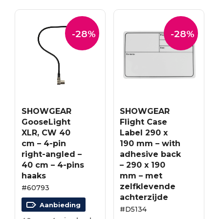
-28%
-28%
SHOWGEAR
SHOWGEAR
GooseLight
Flight Case
XLR, CW 40
Label 290 x
cm – 4-pin
190 mm – with
right-angled –
adhesive back
40 cm – 4-pins
– 290 x 190
haaks
mm – met
zelfklevende
#60793
achterzijde
Aanbieding
#D5134