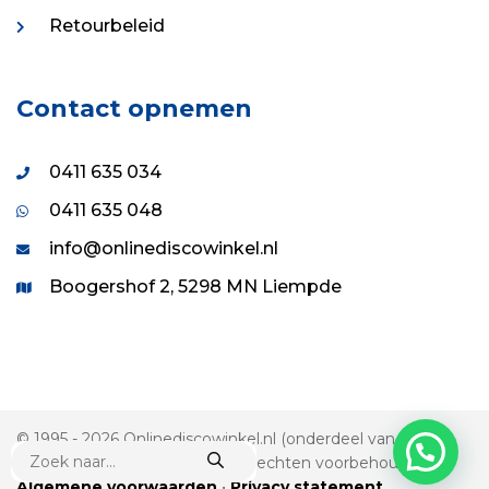
Retourbeleid
Contact opnemen
0411 635 034
0411 635 048
info@onlinediscowinkel.nl
Boogershof 2, 5298 MN Liempde
© 1995 - 2026 Onlinediscowinkel.nl (onderdeel van VDS
PRODUCTEN
Evenement & Show B.V.) • Alle rechten voorbehouden
ZOEKEN
Algemene voorwaarden
•
Privacy statement