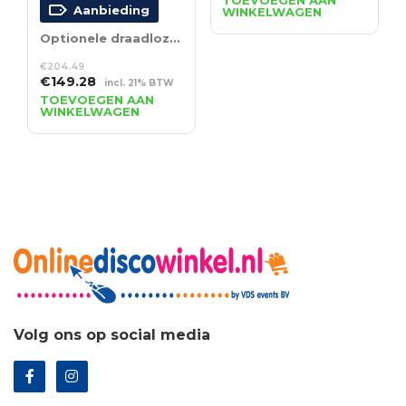
TOEVOEGEN AAN
Aanbieding
WINKELWAGEN
was:
is:
€4.17.
€3.01.
Optionele draadloze afstandsbediening
€
204.49
Oorspronkelijke
Huidige
€
149.28
incl. 21% BTW
prijs
prijs
TOEVOEGEN AAN
WINKELWAGEN
was:
is:
€204.49.
€149.28.
Volg ons op social media