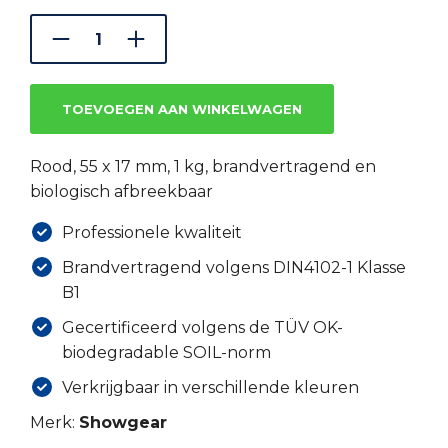
was:
is:
€19.24.
€13.85.
TOEVOEGEN AAN WINKELWAGEN
Rood, 55 x 17 mm, 1 kg, brandvertragend en
biologisch afbreekbaar
Professionele kwaliteit
Brandvertragend volgens DIN4102-1 Klasse
B1
Gecertificeerd volgens de TÜV OK-
biodegradable SOIL-norm
Verkrijgbaar in verschillende kleuren
Merk:
Showgear