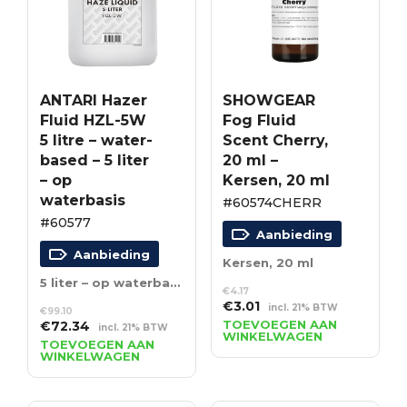
ANTARI Hazer
SHOWGEAR
Fluid HZL-5W
Fog Fluid
5 litre – water-
Scent Cherry,
based – 5 liter
20 ml –
– op
Kersen, 20 ml
waterbasis
#60574CHERR
#60577
Aanbieding
Aanbieding
Kersen, 20 ml
5 liter – op waterbasis
€
4.17
Oorspronkelijke
Huidige
€
3.01
incl. 21% BTW
€
99.10
prijs
prijs
Oorspronkelijke
Huidige
TOEVOEGEN AAN
€
72.34
incl. 21% BTW
WINKELWAGEN
was:
is:
prijs
prijs
TOEVOEGEN AAN
WINKELWAGEN
€4.17.
€3.01.
was:
is:
€99.10.
€72.34.