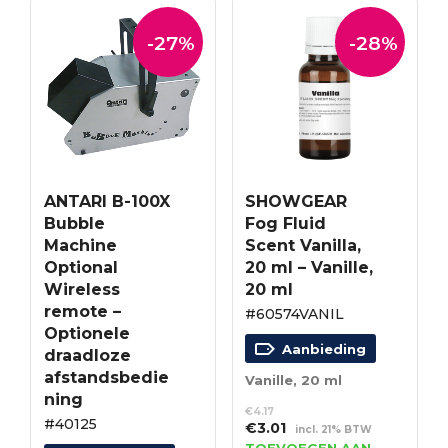
-27%
-28%
ANTARI B-100X
SHOWGEAR
Bubble
Fog Fluid
Machine
Scent Vanilla,
Optional
20 ml – Vanille,
Wireless
20 ml
remote –
#60574VANIL
Optionele
Aanbieding
draadloze
afstandsbedie
Vanille, 20 ml
ning
€
4.17
#40125
Oorspronkelijke
Huidige
€
3.01
incl. 21% BTW
prijs
prijs