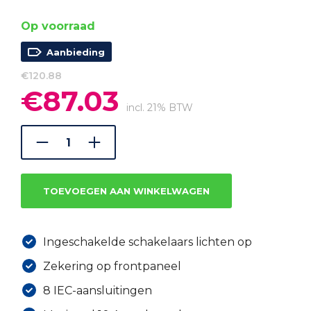
Op voorraad
Aanbieding
€
120.88
€
87.03
Oorspronkelijke
Huidige
prijs
prijs
incl. 21% BTW
was:
is:
€120.88.
€87.03.
TOEVOEGEN AAN WINKELWAGEN
Ingeschakelde schakelaars lichten op
Zekering op frontpaneel
8 IEC-aansluitingen