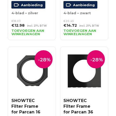
Aanbieding
Aanbieding
4-blad – zilver
4-blad – zwart
€
18.03
€
20.45
Oorspronkelijke
Huidige
Oorspronkelijke
Huidige
€
12.98
€
14.72
incl. 21% BTW
incl. 21% BTW
prijs
prijs
prijs
prijs
TOEVOEGEN AAN
TOEVOEGEN AAN
WINKELWAGEN
WINKELWAGEN
was:
is:
was:
is:
€18.03.
€12.98.
€20.45.
€14.72.
-28%
-28%
SHOWTEC
SHOWTEC
Filter Frame
Filter Frame
for Parcan 16
for Parcan 36