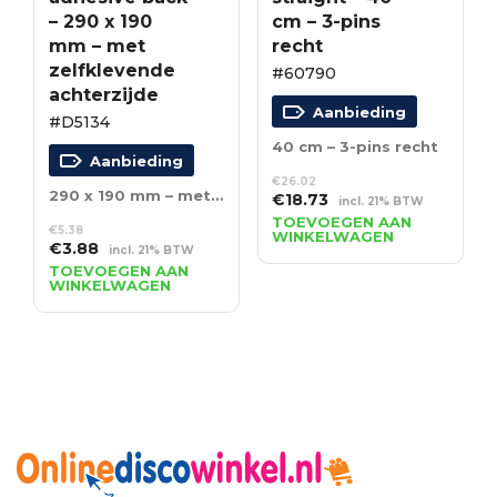
– 290 x 190
cm – 3-pins
mm – met
recht
zelfklevende
#60790
achterzijde
Aanbieding
#D5134
40 cm – 3-pins recht
Aanbieding
€
26.02
290 x 190 mm – met zelfklevende achterzijde
Oorspronkelijke
Huidige
€
18.73
incl. 21% BTW
prijs
prijs
TOEVOEGEN AAN
€
5.38
WINKELWAGEN
was:
is:
Oorspronkelijke
Huidige
€
3.88
incl. 21% BTW
€26.02.
€18.73.
prijs
prijs
TOEVOEGEN AAN
WINKELWAGEN
was:
is:
€5.38.
€3.88.