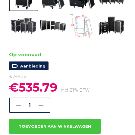
Op voorraad
Aanbieding
€
744.15
€
535.79
Oorspronkelijke
Huidige
prijs
prijs
incl. 21% BTW
was:
is:
€744.15.
€535.79.
TOEVOEGEN AAN WINKELWAGEN