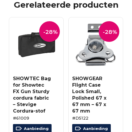
Gerelateerde producten
-28%
-28%
SHOWTEC Bag
SHOWGEAR
for Showtec
Flight Case
FX Gun Sturdy
Lock Small,
cordura fabric
Polished 67 x
– Stevige
67 mm – 67 x
Cordura-stof
67 mm
#61009
#D5122
Aanbieding
Aanbieding