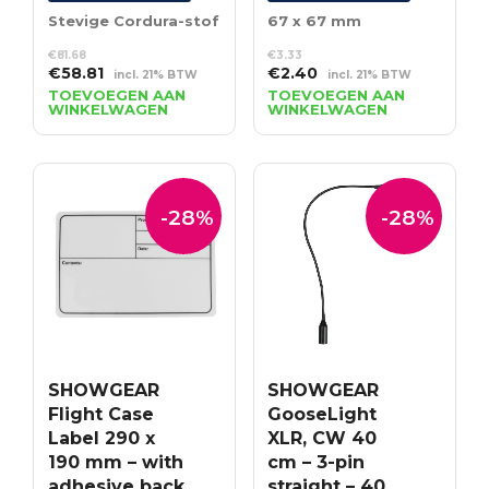
Stevige Cordura-stof
67 x 67 mm
€
81.68
€
3.33
Oorspronkelijke
Huidige
Oorspronkelijke
Huidige
€
58.81
€
2.40
incl. 21% BTW
incl. 21% BTW
prijs
prijs
prijs
prijs
TOEVOEGEN AAN
TOEVOEGEN AAN
WINKELWAGEN
WINKELWAGEN
was:
is:
was:
is:
€81.68.
€58.81.
€3.33.
€2.40.
-28%
-28%
SHOWGEAR
SHOWGEAR
Flight Case
GooseLight
Label 290 x
XLR, CW 40
190 mm – with
cm – 3-pin
adhesive back
straight – 40