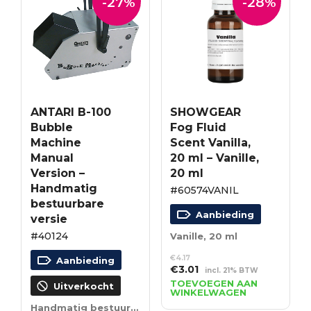
-27%
-28%
ANTARI B-100
SHOWGEAR
Bubble
Fog Fluid
Machine
Scent Vanilla,
Manual
20 ml – Vanille,
Version –
20 ml
Handmatig
#60574VANIL
bestuurbare
Aanbieding
versie
#40124
Vanille, 20 ml
€
4.17
Aanbieding
Oorspronkelijke
Huidige
€
3.01
incl. 21% BTW
prijs
prijs
TOEVOEGEN AAN
Uitverkocht
WINKELWAGEN
was:
is:
Handmatig bestuurbare versie
€4.17.
€3.01.