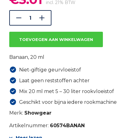
prijs
prijs
incl. 21% BTW
was:
is:
€4.17.
€3.01.
TOEVOEGEN AAN WINKELWAGEN
Banaan, 20 ml
Niet-giftige geurvloeistof
Laat geen reststoffen achter
Mix 20 ml met 5 – 30 liter rookvloeistof
Geschikt voor bijna iedere rookmachine
Merk:
Showgear
Artikelnummer:
60574BANAN
Meer lezen