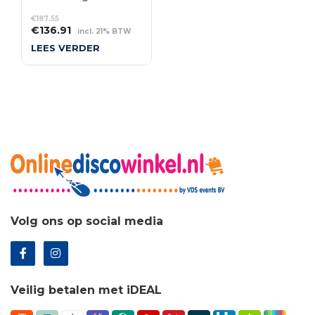
€
187.55
Oorspronkelijke
Huidige
€
136.91
incl. 21% BTW
prijs
prijs
LEES VERDER
was:
is:
€187.55.
€136.91.
Volg ons op social media
Veilig betalen met iDEAL