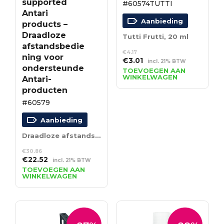
supported
#60574TUTTI
Antari
Aanbieding
products –
Draadloze
Tutti Frutti, 20 ml
afstandsbedie
€
4.17
ning voor
Oorspronkelijke
Huidige
€
3.01
incl. 21% BTW
ondersteunde
prijs
prijs
TOEVOEGEN AAN
WINKELWAGEN
Antari-
was:
is:
€4.17.
€3.01.
producten
#60579
Aanbieding
Draadloze afstandsbediening voor ondersteunde Antari-producten
€
30.86
Oorspronkelijke
Huidige
€
22.52
incl. 21% BTW
prijs
prijs
TOEVOEGEN AAN
WINKELWAGEN
was:
is:
€30.86.
€22.52.