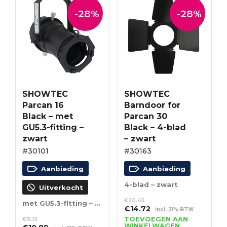
-28%
-28%
SHOWTEC
SHOWTEC
Parcan 16
Barndoor for
Black – met
Parcan 30
GU5.3-fitting –
Black – 4-blad
zwart
– zwart
#30101
#30163
Aanbieding
Aanbieding
4-blad – zwart
Uitverkocht
€
20.45
met GU5.3-fitting – zwart
Oorspronkelijke
Huidige
€
14.72
incl. 21% BTW
prijs
prijs
TOEVOEGEN AAN
€
15.13
WINKELWAGEN