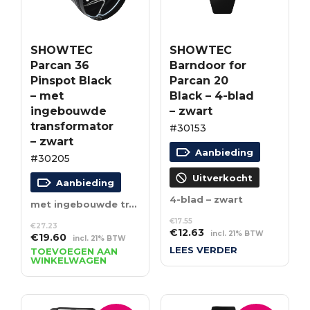
SHOWTEC
SHOWTEC
Parcan 36
Barndoor for
Pinspot Black
Parcan 20
– met
Black – 4-blad
ingebouwde
– zwart
transformator
#30153
– zwart
Aanbieding
#30205
Uitverkocht
Aanbieding
4-blad – zwart
met ingebouwde transformator – zwart
€
17.55
€
27.23
Oorspronkelijke
Huidige
€
12.63
incl. 21% BTW
Oorspronkelijke
Huidige
€
19.60
incl. 21% BTW
prijs
prijs
prijs
prijs
LEES VERDER
TOEVOEGEN AAN
was:
is:
WINKELWAGEN
was:
is:
€17.55.
€12.63.
€27.23.
€19.60.