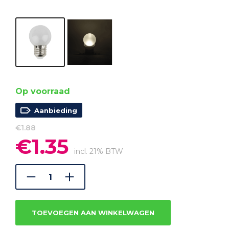
Op voorraad
Aanbieding
€
1.88
€
1.35
Oorspronkelijke
Huidige
prijs
prijs
incl. 21% BTW
was:
is:
€1.88.
€1.35.
TOEVOEGEN AAN WINKELWAGEN