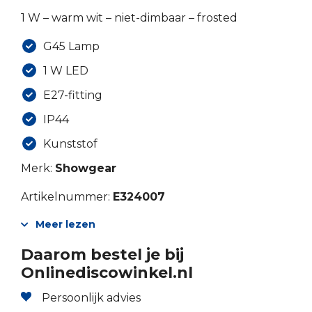
1 W – warm wit – niet-dimbaar – frosted
G45 Lamp
1 W LED
E27-fitting
IP44
Kunststof
Merk:
Showgear
Artikelnummer:
E324007
Meer lezen
Daarom bestel je bij
Onlinediscowinkel.nl
Persoonlijk advies