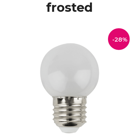
frosted
-28%