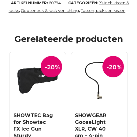
60794
19-inch kisten &
ARTIKELNUMMER:
CATEGORIEËN:
racks
Gooseneck & rack verlichting
Tassen, racks en kisten
,
,
Gerelateerde producten
-28%
-28%
SHOWTEC Bag
SHOWGEAR
for Showtec
GooseLight
FX Ice Gun
XLR, CW 40
Sturdy
cm – 4-pin