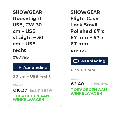
SHOWGEAR
SHOWGEAR
GooseLight
Flight Case
USB, CW 30
Lock Small,
cm – USB
Polished 67 x
straight – 30
67 mm – 67 x
cm – USB
67 mm
recht
#D5122
#60795
Aanbieding
Aanbieding
67 x 67 mm
30 cm – USB recht
€
3.33
Oorspronkelijke
Huidige
€
2.40
incl. 21% BTW
€
14.40
prijs
prijs
Oorspronkelijke
Huidige
TOEVOEGEN AAN
€
10.37
incl. 21% BTW
WINKELWAGEN
was:
is:
prijs
prijs
TOEVOEGEN AAN
WINKELWAGEN
€3.33.
€2.40.
was:
is:
€14.40.
€10.37.