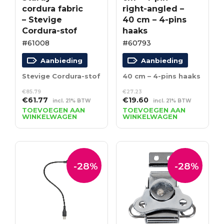
cordura fabric
right-angled –
– Stevige
40 cm – 4-pins
Cordura-stof
haaks
#61008
#60793
Aanbieding
Aanbieding
Stevige Cordura-stof
40 cm – 4-pins haaks
€
85.79
€
27.23
Oorspronkelijke
Huidige
Oorspronkelijke
Huidige
€
61.77
€
19.60
incl. 21% BTW
incl. 21% BTW
prijs
prijs
prijs
prijs
TOEVOEGEN AAN
TOEVOEGEN AAN
WINKELWAGEN
WINKELWAGEN
was:
is:
was:
is:
€85.79.
€61.77.
€27.23.
€19.60.
-28%
-28%