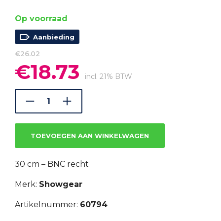
Op voorraad
Aanbieding
€
26.02
€
18.73
Oorspronkelijke
Huidige
prijs
prijs
incl. 21% BTW
was:
is:
€26.02.
€18.73.
TOEVOEGEN AAN WINKELWAGEN
30 cm – BNC recht
Merk:
Showgear
Artikelnummer:
60794