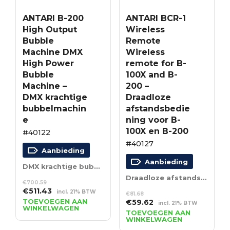
ANTARI B-200
ANTARI BCR-1
High Output
Wireless
Bubble
Remote
Machine DMX
Wireless
High Power
remote for B-
Bubble
100X and B-
Machine –
200 –
DMX krachtige
Draadloze
bubbelmachin
afstandsbedie
e
ning voor B-
100X en B-200
#40122
#40127
Aanbieding
Aanbieding
DMX krachtige bubbelmachine
Draadloze afstandsbediening voor B-100X en B-200
€
700.59
Oorspronkelijke
Huidige
€
511.43
incl. 21% BTW
€
81.68
prijs
prijs
TOEVOEGEN AAN
Oorspronkelijke
Huidige
€
59.62
incl. 21% BTW
WINKELWAGEN
was:
is:
prijs
prijs
TOEVOEGEN AAN
€700.59.
€511.43.
WINKELWAGEN
was:
is: