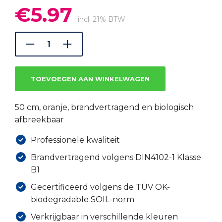
€
5.97
Oorspronkelijke
Huidige
prijs
prijs
incl. 21% BTW
was:
is:
€8.29.
€5.97.
TOEVOEGEN AAN WINKELWAGEN
50 cm, oranje, brandvertragend en biologisch
afbreekbaar
Professionele kwaliteit
Brandvertragend volgens DIN4102-1 Klasse
B1
Gecertificeerd volgens de TÜV OK-
biodegradable SOIL-norm
Verkrijgbaar in verschillende kleuren