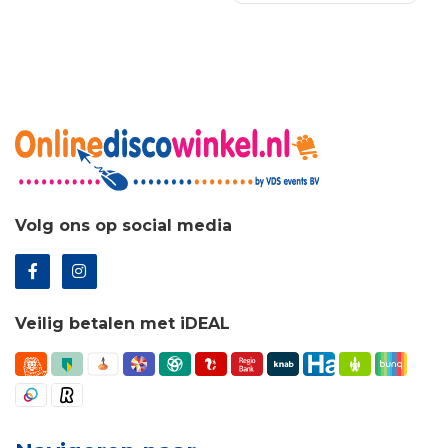
€81.68.
€59.62.
Volg ons op social media
Veilig betalen met iDEAL