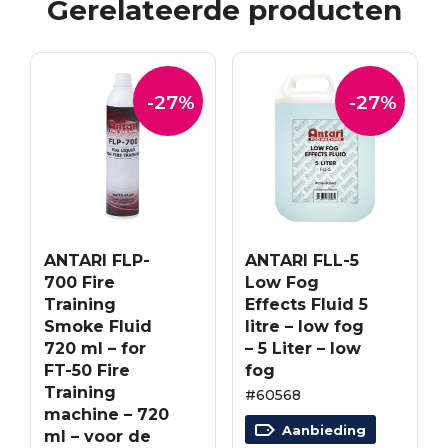
Gerelateerde producten
-27%
-27%
ANTARI FLP-
ANTARI FLL-5
700 Fire
Low Fog
Training
Effects Fluid 5
Smoke Fluid
litre – low fog
720 ml – for
– 5 Liter – low
FT-50 Fire
fog
Training
#60568
machine – 720
Aanbieding
ml – voor de