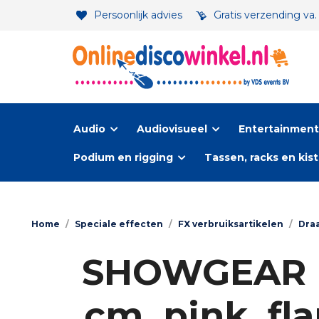
Persoonlijk advies
Gratis verzending va
Audio
Audiovisueel
Entertainment-
Podium en rigging
Tassen, racks en kis
Home
/
Speciale effecten
/
FX verbruiksartikelen
/
Dra
SHOWGEAR H
cm, pink, f