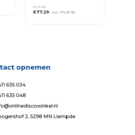
€
105.88
Oorspronkelijke
Huidige
€
77.29
incl. 21% BTW
prijs
prijs
TOEVOEGEN AAN
was:
is:
WINKELWAGEN
€105.88.
€77.29.
tact opnemen
11 635 034
11 635 048
fo@onlinediscowinkel.nl
ogershof 2, 5298 MN Liempde