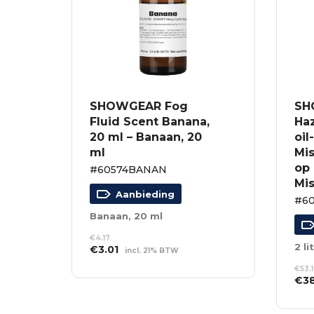
SHOWGEAR Fog
SH
Fluid Scent Banana,
Haz
20 ml – Banaan, 20
oil
ml
Mis
op 
#60574BANAN
Mi
Aanbieding
#6
Banaan, 20 ml
€
4.17
Oorspronkelijke
Huidige
€
3.01
incl. 21% BTW
prijs
prijs
TOEVOEGEN AAN
€
53.
was:
is:
WINKELWAGEN
Oor
€
3
€4.17.
€3.01.
prij
TO
was
WI