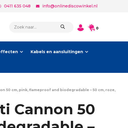
0411 635 048
info@onlinediscowinkel.nl
PRODUCTEN
0
ZOEKEN
effecten
Kabels en aansluitingen
50 cm, pink, flameproof and biodegradable – 50 cm, roze,
i Cannon 50
degradable –