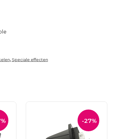
ble
kelen
Speciale effecten
,
7%
-27%