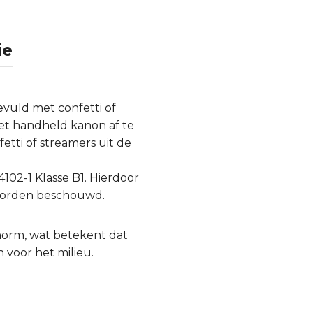
ie
vuld met confetti of
het handheld kanon af te
tti of streamers uit de
4102-1 Klasse B1. Hierdoor
 worden beschouwd.
-norm, wat betekent dat
 voor het milieu.