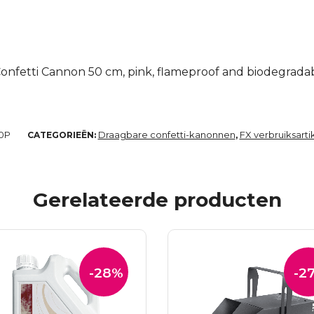
g
onfetti Cannon 50 cm, pink, flameproof and biodegrada
0P
Draagbare confetti-kanonnen
FX verbruiksarti
CATEGORIEËN:
,
Gerelateerde producten
-28%
-2