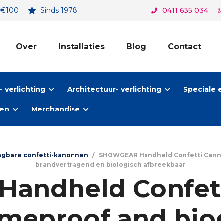
. €100
Sinds 1978
0411 635 034
Over
Installaties
Blog
Contact
 verlichting
Architectuur- verlichting
Speciale 
ten
Merchandise
agbare confetti-kanonnen
/
SHOWGEAR Handheld Confetti Cannon 
brandvertragend en biologisch afbreekbaar
andheld Confett
lameproof and bio