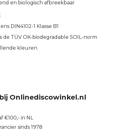
end en biologisch afbreekbaar
t
ens DIN4102-1 Klasse B1
ns de TÜV OK-biodegradable SOIL-norm
illende kleuren
bij Onlinediscowinkel.nl
f €100,- in NL
ancier sinds 1978