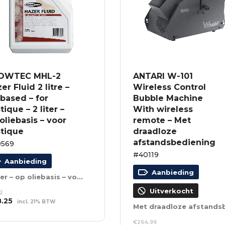
OWTEC MHL-2
ANTARI W-101
er Fluid 2 litre –
Wireless Control
-based – for
Bubble Machine
tique – 2 liter –
With wireless
oliebasis – voor
remote – Met
stique
draadloze
afstandsbediening
0569
#40119
Aanbieding
Aanbieding
2 liter – op oliebasis – voor Mistique
Uitverkocht
12
spronkelijke
Huidige
8.25
incl. 21% BTW
s
prijs
EVOEGEN AAN
:
is:
NKELWAGEN
€
264.99