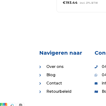
.12.
€38.25.
Oorspronkelijke
Huidige
€
193.44
incl. 21% BTW
prijs
prijs
LEES VERDER
was:
is:
€264.99.
€193.44.
Navigeren naar
Con
Over ons
04
Blog
04
Contact
in
Retourbeleid
Bo