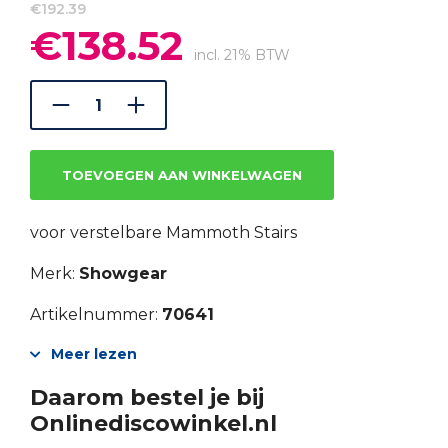
€
192.39
€
138.52
Oorspronkelijke
Huidige
prijs
prijs
incl. 21% BTW
was:
is:
€192.39.
€138.52.
TOEVOEGEN AAN WINKELWAGEN
voor verstelbare Mammoth Stairs
Merk:
Showgear
Artikelnummer:
70641
Meer lezen
Daarom bestel je bij
Onlinediscowinkel.nl