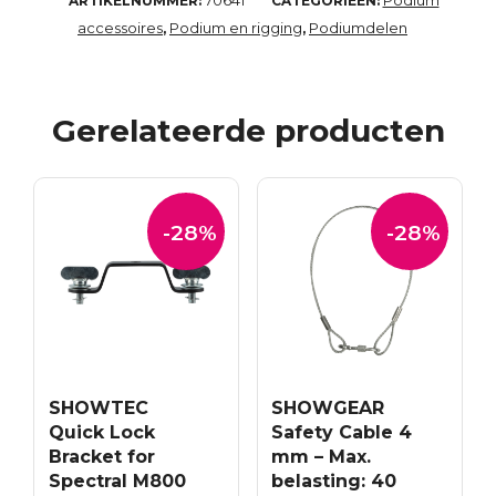
70641
Podium
ARTIKELNUMMER:
CATEGORIEËN:
accessoires
Podium en rigging
Podiumdelen
,
,
Gerelateerde producten
-28%
-28%
SHOWTEC
SHOWGEAR
Quick Lock
Safety Cable 4
Bracket for
mm – Max.
Spectral M800
belasting: 40