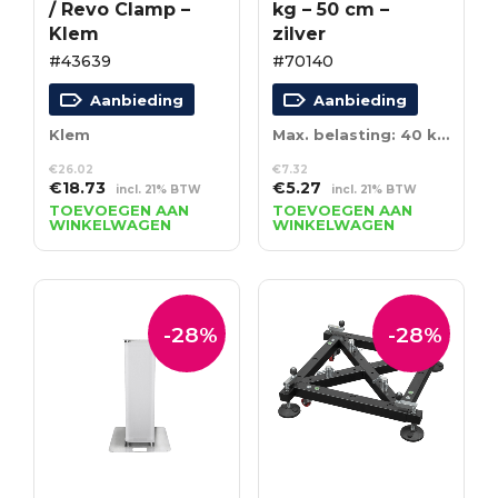
/ Revo Clamp –
kg – 50 cm –
Klem
zilver
#43639
#70140
Aanbieding
Aanbieding
Klem
Max. belasting: 40 kg – 50 cm – zilver
€
26.02
€
7.32
Oorspronkelijke
Huidige
Oorspronkelijke
Huidige
€
18.73
€
5.27
incl. 21% BTW
incl. 21% BTW
prijs
prijs
prijs
prijs
TOEVOEGEN AAN
TOEVOEGEN AAN
WINKELWAGEN
WINKELWAGEN
was:
is:
was:
is:
€26.02.
€18.73.
€7.32.
€5.27.
-28%
-28%