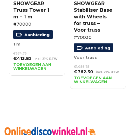
SHOWGEAR
SHOWGEAR
Truss Tower 1
Stabiliser Base
m – 1 m
with Wheels
for truss –
#70000
Voor truss
Aanbieding
#70030
1 m
Aanbieding
€
574.75
Voor truss
Oorspronkelijke
Huidige
€
413.82
incl. 21% BTW
prijs
prijs
TOEVOEGEN AAN
€
1,058.75
WINKELWAGEN
was:
is:
Oorspronkelijke
Huidige
€
762.30
incl. 21% BTW
€574.75.
€413.82.
prijs
prijs
TOEVOEGEN AAN
WINKELWAGEN
was:
is:
€1,058.75.
€762.30.