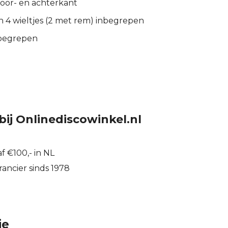
voor- en achterkant
 4 wieltjes (2 met rem) inbegrepen
nbegrepen
bij Onlinediscowinkel.nl
f €100,- in NL
ancier sinds 1978
ie