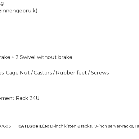
kg
 Binnengebruik)
brake + 2 Swivel without brake
: Cage Nut / Castors / Rubber feet / Screws
ipment Rack 24U
D7603
19-inch kisten & racks
19-inch server-racks
Ta
CATEGORIEËN:
,
,