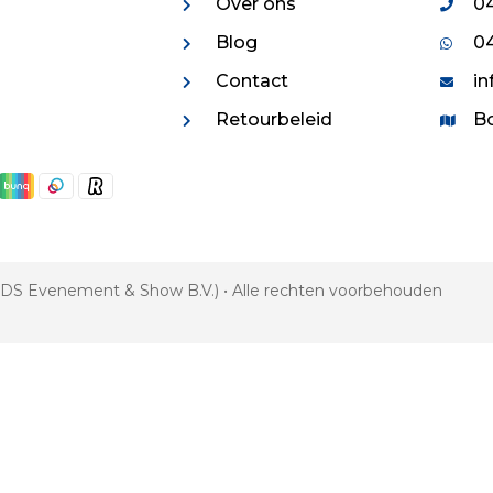
Over ons
04
Blog
04
Contact
in
Retourbeleid
Bo
 VDS Evenement & Show B.V.) • Alle rechten voorbehouden