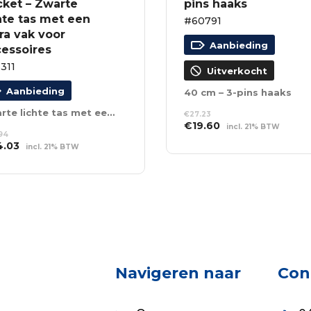
cket – Zwarte
pins haaks
hte tas met een
#60791
ra vak voor
Aanbieding
cessoires
311
Uitverkocht
Aanbieding
40 cm – 3-pins haaks
Zwarte lichte tas met een extra vak voor accessoires
€
27.23
Oorspronkelijke
Huidige
€
19.60
incl. 21% BTW
94
prijs
prijs
spronkelijke
Huidige
4.03
LEES VERDER
incl. 21% BTW
was:
is:
s
prijs
EVOEGEN AAN
€27.23.
€19.60.
:
is:
NKELWAGEN
.94.
€64.03.
Navigeren naar
Con