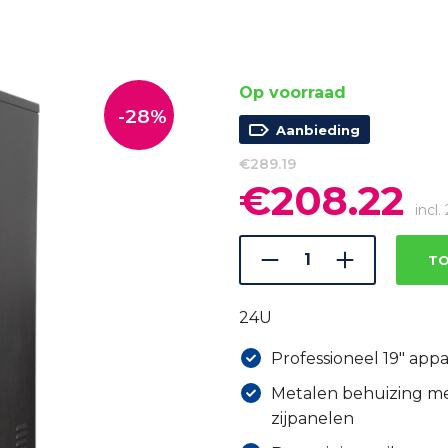
Op voorraad
-28%
Aanbieding
€
289.19
€
208.22
Oorspronkelijke
Hui
prijs
prij
incl
was:
is:
€289.19.
€20
TO
24U
Professioneel 19″ app
Metalen behuizing me
zijpanelen