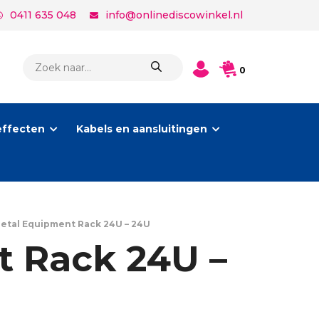
0411 635 048
info@onlinediscowinkel.nl
PRODUCTEN
0
ZOEKEN
effecten
Kabels en aansluitingen
tal Equipment Rack 24U – 24U
 Rack 24U –