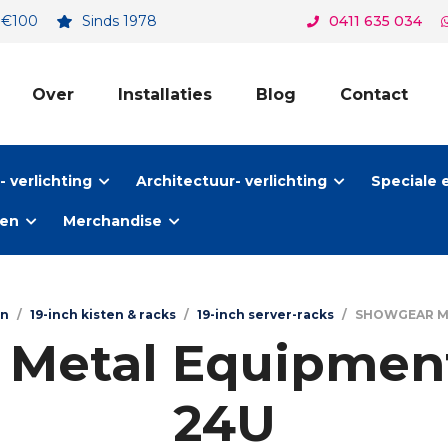
. €100
Sinds 1978
0411 635 034
Over
Installaties
Blog
Contact
 verlichting
Architectuur- verlichting
Speciale 
ten
Merchandise
en
/
19-inch kisten & racks
/
19-inch server-racks
/
SHOWGEAR Me
etal Equipment
24U