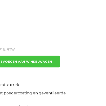
dige
s
. 21% BTW
8.22.
EVOEGEN AAN WINKELWAGEN
aratuurrek
t poedercoating en geventileerde