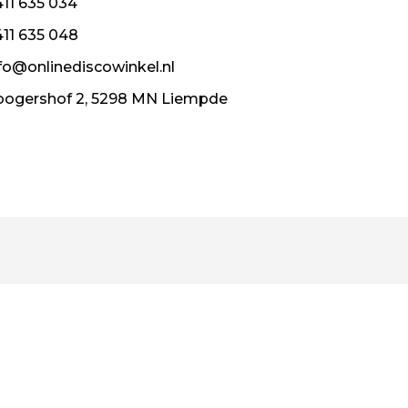
11 635 034
11 635 048
fo@onlinediscowinkel.nl
ogershof 2, 5298 MN Liempde