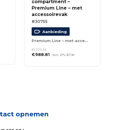
compartment –
Premium Line – met
accessoirevak
#30755
Aanbieding
Premium Line – met accessoirevak
€
1,373.35
Oorspronkelijke
Huidige
€
988.81
incl. 21% BTW
prijs
prijs
TOEVOEGEN AAN
was:
is:
WINKELWAGEN
€1,373.35.
€988.81.
tact opnemen