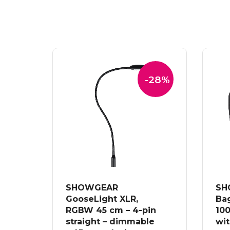
-28%
SHOWGEAR
SH
GooseLight XLR,
Ba
RGBW 45 cm – 4-pin
100
straight – dimmable
wi