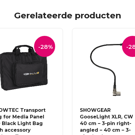
Gerelateerde producten
-28%
-2
OWTEC Transport
SHOWGEAR
g for Media Panel
GooseLight XLR, CW
 Black Light Bag
40 cm – 3-pin right-
th accessory
angled – 40 cm – 3-