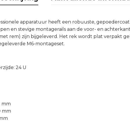
ofessionele apparatuur heeft een robuuste, gepoedercoa
pen en stevige montagerails aan de voor- en achterkant
 met rem) zijn bijgeleverd. Het rek wordt plat verpakt g
egeleverde M6-montageset.
zijde: 24 U
80 mm
60 mm
0 mm