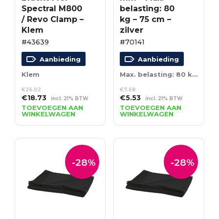
Spectral M800
belasting: 80
/ Revo Clamp –
kg – 75 cm –
Klem
zilver
#43639
#70141
Aanbieding
Aanbieding
Klem
Max. belasting: 80 kg – 75 cm – zilver
€
26.02
€
7.68
Oorspronkelijke
Huidige
Oorspronkelijke
Huidige
€
18.73
€
5.53
incl. 21% BTW
incl. 21% BTW
prijs
prijs
prijs
prijs
TOEVOEGEN AAN
TOEVOEGEN AAN
WINKELWAGEN
WINKELWAGEN
was:
is:
was:
is:
€26.02.
€18.73.
€7.68.
€5.53.
-28%
-28%