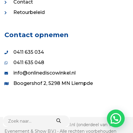
Contact
Retourbeleid
Contact opnemen
0411 635 034
0411 635 048
info@onlinediscowinkel.nl
Boogershof 2, 5298 MN Liempde
PRODUCTEN
ZOEKEN
© 1995 - 2026 Onlinediscowinkel.nl (onderdeel van VDS
Evenement & Show B.V.) • Alle rechten voorbehouden