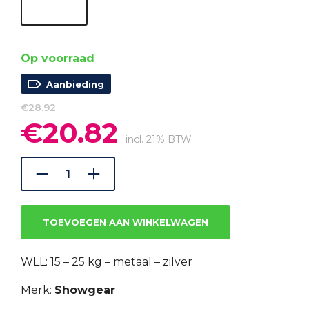
Op voorraad
Aanbieding
€
28.92
€
20.82
Oorspronkelijke
Huidige
prijs
prijs
incl. 21% BTW
was:
is:
€28.92.
€20.82.
TOEVOEGEN AAN WINKELWAGEN
WLL: 15 – 25 kg – metaal – zilver
Merk:
Showgear