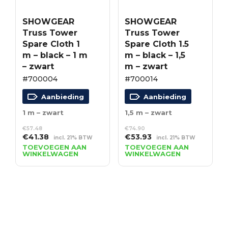
SHOWGEAR
SHOWGEAR
Truss Tower
Truss Tower
Spare Cloth 1
Spare Cloth 1.5
m – black – 1 m
m – black – 1,5
– zwart
m – zwart
#700004
#700014
Aanbieding
Aanbieding
1 m – zwart
1,5 m – zwart
€
57.48
€
74.90
Oorspronkelijke
Huidige
Oorspronkelijke
Huidige
€
41.38
€
53.93
incl. 21% BTW
incl. 21% BTW
prijs
prijs
prijs
prijs
TOEVOEGEN AAN
TOEVOEGEN AAN
WINKELWAGEN
WINKELWAGEN
was:
is:
was:
is:
€57.48.
€41.38.
€74.90.
€53.93.