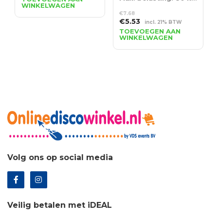
WINKELWAGEN
was:
is:
€
7.68
€688.49.
€495.71.
Oorspronkelijke
Huidige
€
5.53
incl. 21% BTW
prijs
prijs
TOEVOEGEN AAN
WINKELWAGEN
was:
is:
€7.68.
€5.53.
Volg ons op social media
Veilig betalen met iDEAL