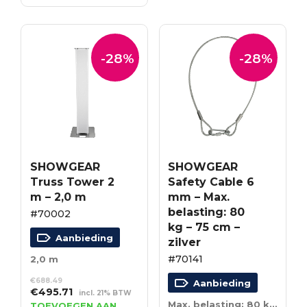
€8.77.
€6.32.
-28%
-28%
SHOWGEAR
SHOWGEAR
Truss Tower 2
Safety Cable 6
m – 2,0 m
mm – Max.
belasting: 80
#70002
kg – 75 cm –
Aanbieding
zilver
#70141
2,0 m
€
688.49
Aanbieding
Oorspronkelijke
Huidige
€
495.71
incl. 21% BTW
prijs
prijs
Max. belasting: 80 kg – 75 cm – zilver
TOEVOEGEN AAN