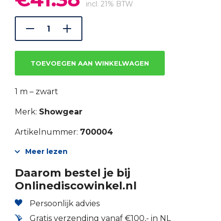
prijs
prijs
incl. 21% BTW
was:
is:
€57.48.
€41.38.
TOEVOEGEN AAN WINKELWAGEN
1 m – zwart
Merk:
Showgear
Artikelnummer:
700004
Meer lezen
Daarom bestel je bij
Onlinediscowinkel.nl
Persoonlijk advies
Gratis verzending vanaf €100,- in NL