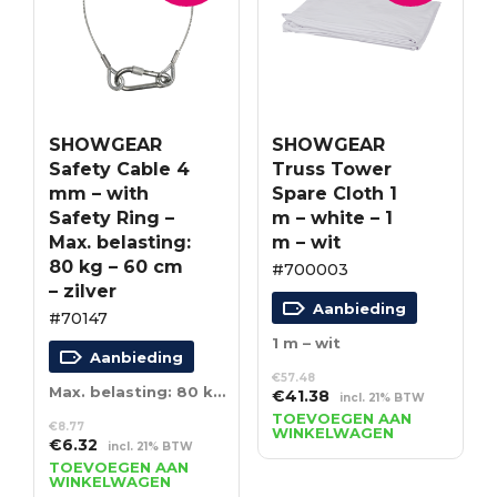
SHOWGEAR
SHOWGEAR
Safety Cable 4
Truss Tower
mm – with
Spare Cloth 1
Safety Ring –
m – white – 1
Max. belasting:
m – wit
80 kg – 60 cm
#700003
– zilver
Aanbieding
#70147
1 m – wit
Aanbieding
€
57.48
Max. belasting: 80 kg – 60 cm – zilver
Oorspronkelijke
Huidige
€
41.38
incl. 21% BTW
prijs
prijs
TOEVOEGEN AAN
€
8.77
WINKELWAGEN
was:
is:
Oorspronkelijke
Huidige
€
6.32
incl. 21% BTW
€57.48.
€41.38.
prijs
prijs
TOEVOEGEN AAN
WINKELWAGEN
was:
is: