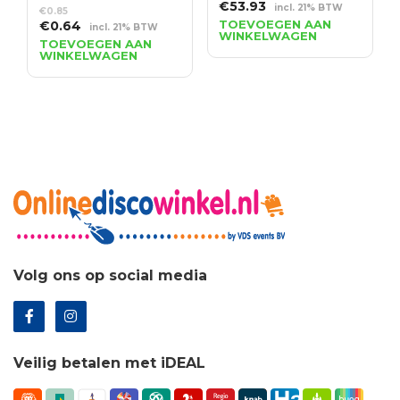
Oorspronkelijke
Huidige
€
53.93
incl. 21% BTW
€
0.85
prijs
prijs
Oorspronkelijke
Huidige
TOEVOEGEN AAN
€
0.64
incl. 21% BTW
WINKELWAGEN
was:
is:
prijs
prijs
TOEVOEGEN AAN
WINKELWAGEN
€74.90.
€53.93.
was:
is:
€0.85.
€0.64.
Volg ons op social media
Veilig betalen met iDEAL