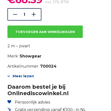
prijs
prijs
incl. 21% BTW
was:
is:
€94.99.
€68.39.
TOEVOEGEN AAN WINKELWAGEN
2 m – zwart
Merk:
Showgear
Artikelnummer:
700024
Meer lezen
Daarom bestel je bij
Onlinediscowinkel.nl
Persoonlijk advies
Gratis verzending vanaf €100,- in NL