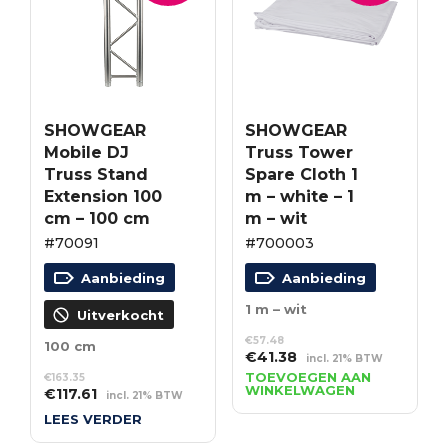
SHOWGEAR
SHOWGEAR
Mobile DJ
Truss Tower
Truss Stand
Spare Cloth 1
Extension 100
m – white – 1
cm – 100 cm
m – wit
#70091
#700003
Aanbieding
Aanbieding
1 m – wit
Uitverkocht
€
57.48
100 cm
Oorspronkelijke
Huidige
€
41.38
incl. 21% BTW
prijs
prijs
TOEVOEGEN AAN
€
163.35
WINKELWAGEN
Oorspronkelijke
Huidige
€
117.61
was:
is:
incl. 21% BTW
prijs
prijs
€57.48.
€41.38.
LEES VERDER
was:
is: