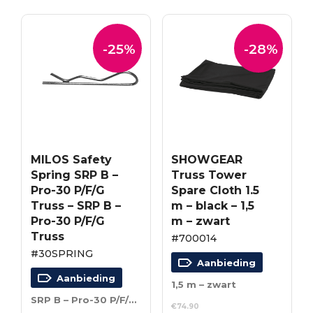
€163.35.
€117.61.
-25%
-28%
MILOS Safety
SHOWGEAR
Spring SRP B –
Truss Tower
Pro-30 P/F/G
Spare Cloth 1.5
Truss – SRP B –
m – black – 1,5
Pro-30 P/F/G
m – zwart
Truss
#700014
#30SPRING
Aanbieding
Aanbieding
1,5 m – zwart
SRP B – Pro-30 P/F/G Truss
€
74.90