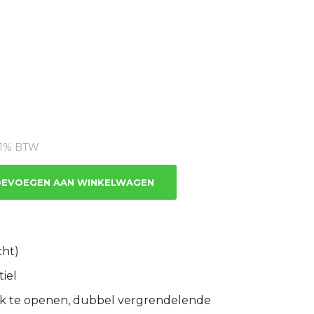
dige
 21% BTW
.94.
EVOEGEN AAN WINKELWAGEN
cht)
iel
jk te openen, dubbel vergrendelende