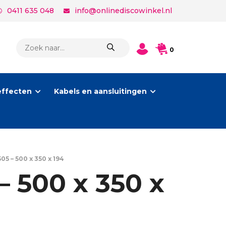
0411 635 048
info@onlinediscowinkel.nl
PRODUCTEN
0
ZOEKEN
effecten
Kabels en aansluitingen
5 – 500 x 350 x 194
 500 x 350 x