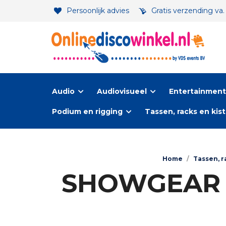
Persoonlijk advies
Gratis verzending va
Audio
Audiovisueel
Entertainment-
Podium en rigging
Tassen, racks en kis
Home
/
Tassen, r
SHOWGEAR Va