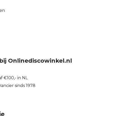
pen
bij Onlinediscowinkel.nl
f €100,- in NL
ancier sinds 1978
ie