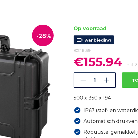
Op voorraad
-28%
Aanbieding
€
216.59
€
155.94
Oorspronkelijke
Hui
prijs
prijs
incl.
was:
is:
€216.59.
€155
TO
500 x 350 x 194
IP67 (stof- en waterdi
Automatisch drukvent
Robuuste, gemakkeli