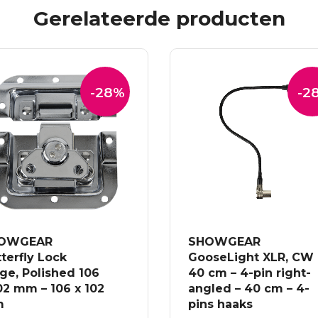
Gerelateerde producten
-28%
-2
OWGEAR
SHOWGEAR
terfly Lock
GooseLight XLR, CW
ge, Polished 106
40 cm – 4-pin right-
02 mm – 106 x 102
angled – 40 cm – 4-
m
pins haaks