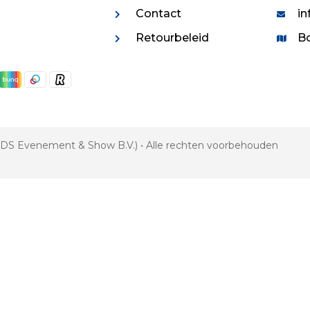
Contact
in
Retourbeleid
Bo
 VDS Evenement & Show B.V.) • Alle rechten voorbehouden