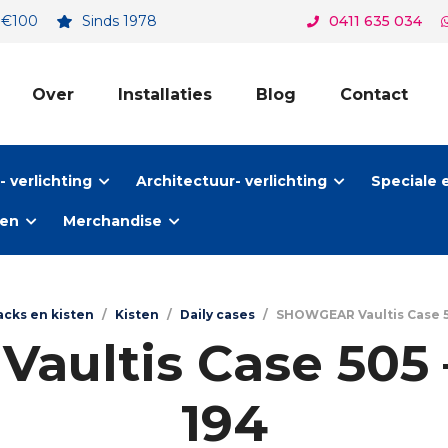
. €100
Sinds 1978
0411 635 034
Over
Installaties
Blog
Contact
 verlichting
Architectuur- verlichting
Speciale 
ten
Merchandise
acks en kisten
/
Kisten
/
Daily cases
/
SHOWGEAR Vaultis Case 50
ultis Case 505 –
194