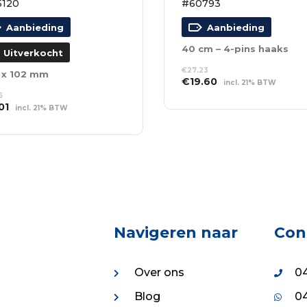
5120
#60793
Aanbieding
Aanbieding
40 cm – 4-pins haaks
Uitverkocht
€
27.23
 x 102 mm
Oorspronkelijke
Huidige
€
19.60
incl. 21% BTW
prijs
prijs
6
TOEVOEGEN AAN
spronkelijke
Huidige
01
was:
is:
WINKELWAGEN
incl. 21% BTW
s
prijs
€27.23.
€19.60.
S VERDER
:
is:
96.
€5.01.
Navigeren naar
Con
Over ons
04
Blog
04