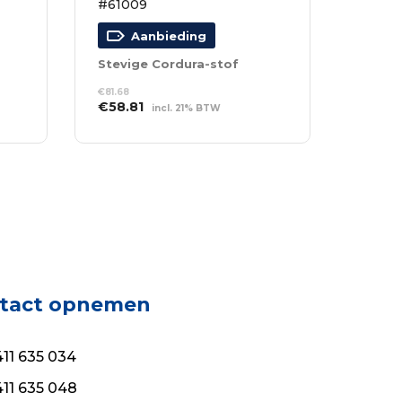
#61009
Aanbieding
Stevige Cordura-stof
€
81.68
Oorspronkelijke
Huidige
€
58.81
incl. 21% BTW
prijs
prijs
TOEVOEGEN AAN
was:
is:
WINKELWAGEN
€81.68.
€58.81.
tact opnemen
11 635 034
11 635 048