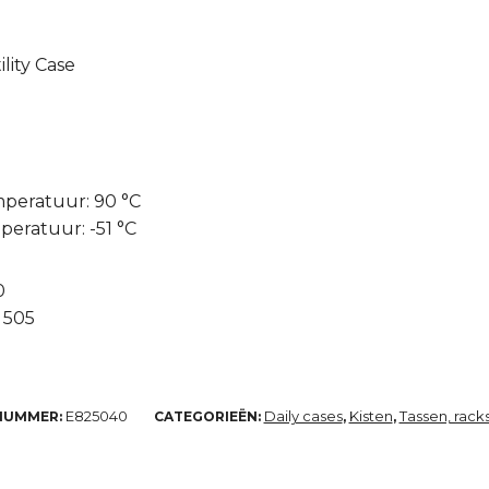
ility Case
peratuur: 90 °C
eratuur: -51 °C
0
e 505
E825040
Daily cases
Kisten
Tassen, rack
NUMMER:
CATEGORIEËN:
,
,