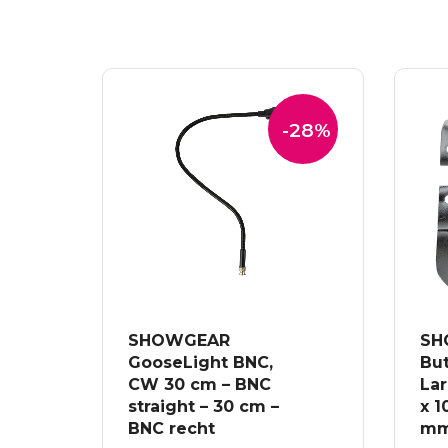
-28%
SHOWGEAR
SH
GooseLight BNC,
But
CW 30 cm – BNC
Lar
straight – 30 cm –
x 1
BNC recht
m