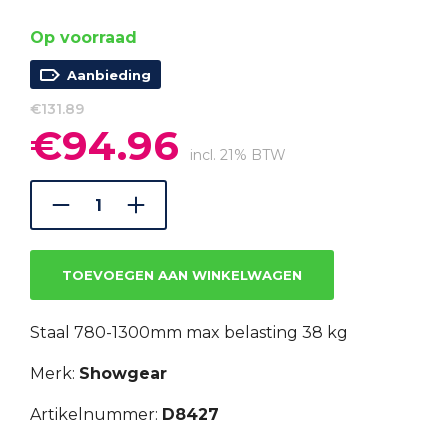
Op voorraad
Aanbieding
€
131.89
€
94.96
Oorspronkelijke
Huidige
prijs
prijs
incl. 21% BTW
was:
is:
€131.89.
€94.96.
TOEVOEGEN AAN WINKELWAGEN
Staal 780-1300mm max belasting 38 kg
Merk:
Showgear
Artikelnummer:
D8427