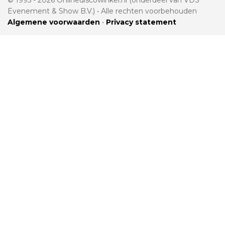
© 1995 - 2026 Onlinediscowinkel.nl (onderdeel van VDS
Evenement & Show B.V.) • Alle rechten voorbehouden
Algemene voorwaarden
•
Privacy statement