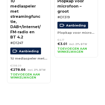
1U
Plopkap voor
mediaspeler
microfoon –
met
groot
streamingfunc
#D1319
tie,
Aanbieding
DAB+/internet/
FM-radio en
Plopkap voor microfoon – groot
BT 4.2
€
4.17
#D1247
Oorspronkelijke
Huidige
€
3.01
incl. 21% BTW
prijs
prijs
TOEVOEGEN AAN
Aanbieding
WINKELWAGEN
was:
is:
€4.17.
€3.01.
1U mediaspeler met streamingfunctie, DAB+/internet/FM-radio en BT 4.2
€
398.09
Oorspronkelijke
Huidige
€
278.66
incl. 21% BTW
prijs
prijs
TOEVOEGEN AAN
WINKELWAGEN
was:
is:
€398.09.
€278.66.