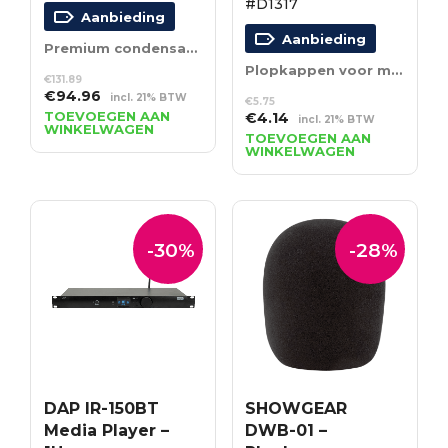
#D1317
Aanbieding
Aanbieding
Premium condensator zangmicrofoon
Plopkappen voor microfoon – set van 6 – multicolor
€
131.89
Oorspronkelijke
Huidige
€
94.96
incl. 21% BTW
€
5.75
prijs
prijs
TOEVOEGEN AAN
Oorspronkelijke
Huidige
€
4.14
incl. 21% BTW
WINKELWAGEN
was:
is:
prijs
prijs
TOEVOEGEN AAN
€131.89.
€94.96.
WINKELWAGEN
was:
is:
€5.75.
€4.14.
-30%
-28%
DAP IR-150BT
SHOWGEAR
Media Player –
DWB-01 –