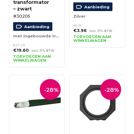
transformator
Aanbieding
– zwart
#30205
Zilver
€
5.51
Aanbieding
Oorspronkelijke
Huidige
€
3.96
incl. 21% BTW
prijs
prijs
met ingebouwde transformator – zwart
TOEVOEGEN AAN
WINKELWAGEN
was:
is:
€
27.23
€5.51.
€3.96.
Oorspronkelijke
Huidige
€
19.60
incl. 21% BTW
prijs
prijs
TOEVOEGEN AAN
WINKELWAGEN
was:
is:
€27.23.
€19.60.
-28%
-28%