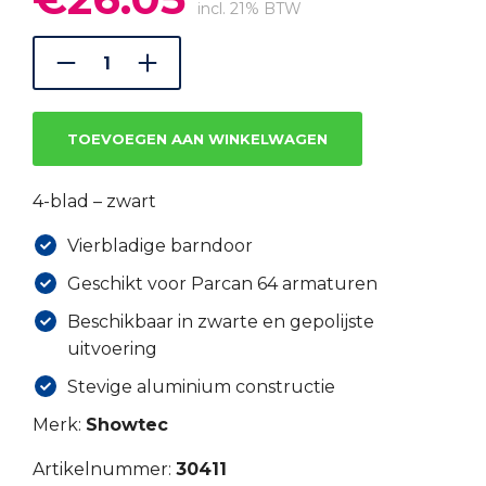
prijs
prijs
incl. 21% BTW
was:
is:
€36.18.
€26.05.
TOEVOEGEN AAN WINKELWAGEN
4-blad – zwart
Vierbladige barndoor
Geschikt voor Parcan 64 armaturen
Beschikbaar in zwarte en gepolijste
uitvoering
Stevige aluminium constructie
Merk:
Showtec
Artikelnummer:
30411