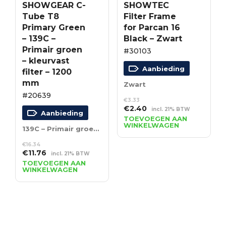
SHOWGEAR C-
SHOWTEC
Tube T8
Filter Frame
Primary Green
for Parcan 16
– 139C –
Black – Zwart
Primair groen
#30103
– kleurvast
Aanbieding
filter – 1200
mm
Zwart
#20639
€
3.33
Oorspronkelijke
Huidige
€
2.40
incl. 21% BTW
Aanbieding
prijs
prijs
TOEVOEGEN AAN
WINKELWAGEN
was:
is:
139C – Primair groen – kleurvast filter – 1200 mm
€3.33.
€2.40.
€
16.34
Oorspronkelijke
Huidige
€
11.76
incl. 21% BTW
prijs
prijs
TOEVOEGEN AAN
WINKELWAGEN
was:
is:
€16.34.
€11.76.