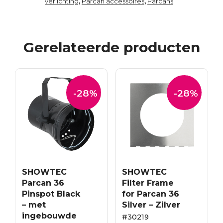
verlichting
Parcan accessoires
Parcans
,
,
Gerelateerde producten
-28%
-28%
SHOWTEC
SHOWTEC
Parcan 36
Filter Frame
Pinspot Black
for Parcan 36
– met
Silver – Zilver
ingebouwde
#30219